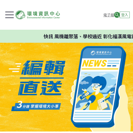
電子報
登入
快訊
風機離聚落、學校過近 彰化福漢風電