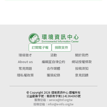
訂閱電子報
捐款支持
環境徵才
活動
關於我們
About us
編輯室自律公約
網站授權條款
常見問題
合作媒體
投稿須知
隱私權政策
獲獎紀錄
意見回饋
© Copyright 2026 環境資訊中心 版權所有
公益勸募字號：
衛部救字第1141364365號
服務信箱：
service@tnf.org.tw
投稿信箱：
infor@e-info.org.tw