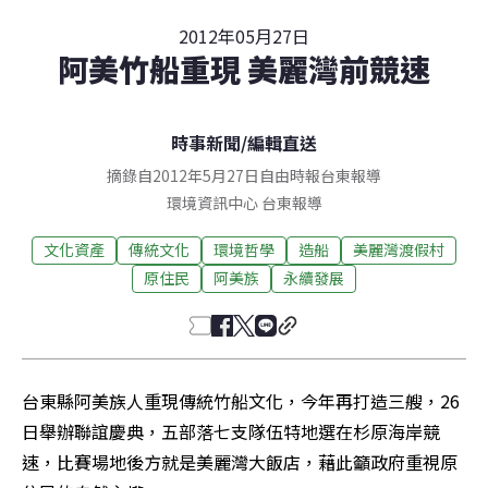
2012年05月27日
阿美竹船重現 美麗灣前競速
時事新聞
/
編輯直送
摘錄自2012年5月27日自由時報台東報導
環境資訊中心
台東
報導
文化資產
傳統文化
環境哲學
造船
美麗灣渡假村
原住民
阿美族
永續發展
台東縣阿美族人重現傳統竹船文化，今年再打造三艘，26
日舉辦聯誼慶典，五部落七支隊伍特地選在杉原海岸競
速，比賽場地後方就是美麗灣大飯店，藉此籲政府重視原