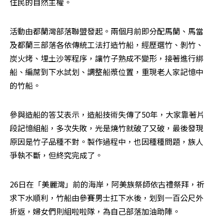
住民的自然主權。
活動由都蘭灣部落聯盟發起。兩個月前即分配馬蘭、馬當
及都蘭三部落各依傳統工法打造竹船，經歷選竹、剝竹、
炭火烤、埋土沙等程序，讓竹子熟成不變形，接著進行綁
船、編蓆到下水試划、調整船漿位置，重現老人家記憶中
的竹船。
參與造船的答艾表示，造船技術失傳了50年，大家靠著片
段記憶組船，多次失敗，光是燒竹就破了又破，最後發現
原因是竹子品種不對。製作過程中，也因種種問題，族人
爭執不斷，但終究完成了。
26日在「美麗灣」前的海岸，阿美族祭師依古禮祭拜，祈
求下水順利，竹船由參賽男士扛下水後，划到一百公尺外
折返，婦女們則組啦啦隊，為自己部落加油助陣。