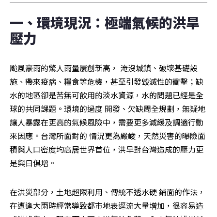
一、環境現況：極端氣候的洪旱
壓力
颱風豪雨的驚人雨量屢創新高， 淹沒城鎮、破壞基礎設
施、帶來疫病、糧食等危機，甚至引發毀滅性的衝擊；缺
水的地區卻是苦無可飲用的淡水資源，水的問題已經是全
球的共同課題。環境的過度 開發、欠缺周全規劃，無疑地
讓人暴露在更高的氣候風險中，需要更多減緩及調適行動
來因應。台灣所面對的 情況更為嚴峻，天然災害的曝險面
積與人口密度均高居世界首位，洪旱對台灣造成的壓力更
是與日俱增。
在洪災部分，土地超限利用、傳統不透水硬 鋪面的作法，
在遭逢大雨時經常導致都市地表逕流大量增加，很容易造