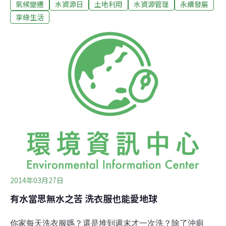
氣候變遷
水資源日
土地利用
水資源管理
永續發展
的熱忱以及對水資源的認識，走出去實地走訪，依照我們
的親眼所見、親耳所聽，編織100則台灣水資源相關故
享綠生活
事。在凡事便利的現今，水龍頭一開，便有源源不絕的自
來水可以使用；而在河岸邊，一道道堅固的混凝土堤防，
保護著我們不致遭受水患侵擾。但，在這看似安逸美好的
一切後頭，是否有著我們都忽略的真相？在搜尋引擎上寥
寥數行字道出的世界中，看不見台灣母親河「濁水溪」的
真實面目，為何在集集引水計畫之後，當地農人仍然叫苦
連天？在同片天空之下，是否有鮮為人知的水故事正醞釀
已久，或正在悄悄發生，於是我們號召青年一同走出去，
重新定義我們的「所見所聞」。滴「水」穿石「水水一
百」目前已經舉辦過4梯次，我們期許青年用6周的梯次
2014年03月27日
有水當思無水之苦 洗衣服也能愛地球
你家每天洗衣服嗎？還是堆到週末才一次洗？除了沖廁