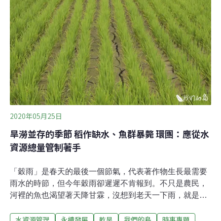
維生系統的安全性變得脆弱。降雨量為全球平均的2.5倍
卻面臨缺水壓力的台灣依據經濟部水利署的說法，台灣在
2020年之時，可能出現自1964年以來，首度在汛期沒有颱
風的現象，部分水庫集水區的降雨量，更會創下歷史上的
新低點；一些重要的水庫如石門水庫、翡翠水庫，10月上
旬的蓄水率皆不到50%，而曾文水庫的蓄水率更是不到
35%。而值得注意的是，這些工業、農業與民生用水仰賴
的水庫，都已經或多或少面對的泥砂淤積的問題，因此，
即使汛期的降雨、台灣皆在平均值之內，在未來的十年之
內，台灣也幾乎每年都需要面對缺
2020年05月25日
旱澇並存的季節 稻作缺水、魚群暴斃 環團：應從水
資源總量管制著手
「穀雨」是春天的最後一個節氣，代表著作物生長最需要
雨水的時節，但今年穀雨卻遲遲不肯報到。不只是農民，
河裡的魚也渴望著天降甘霖，沒想到老天一下雨，就是致
災性的豪大雨。當旱澇並存成為現實，我們該如何因應？
水資源管理
永續發展
乾旱
我們的島
時事專題
每年11月到4月台灣進入枯水期，但今年的枯水期特別