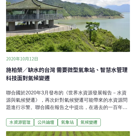
支流上坪溪的上坪堰，以及中下游的隆恩堰、湳雅取水
口。自來水公司表示，自2020年11月開始，隆恩堰的取水
量就比往常的每日20萬噸，平均少了5、6萬噸，現在要靠
水利署在頭前溪沿岸設置的17口備援水井，每日提供3.2萬
噸，才能勉強
2020年10月12日
施柏榮／缺水的台灣 需要微型氣象站、智慧水管理
科技面對氣候變遷
聯合國於2020年3月發布的《世界水資源發展報告－水資
源與氣候變遷》，再次針對氣候變遷可能帶來的水資源問
題進行示警。聯合國在報告之中提出，在過去的一百年
內，因為人口增加、經濟活動等因素，全球用水量增長6
水資源管理
公共論壇
氣象站
氣候變遷
倍，而且還以每年1%的成長速度增加，而且「氣候變遷」
因素，也將持續影響水資源供應的穩定度，並且讓人類的