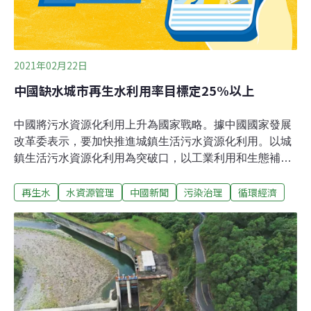
2021年02月22日
中國缺水城市再生水利用率目標定25%以上
中國將污水資源化利用上升為國家戰略。據中國國家發展
改革委表示，要加快推進城鎮生活污水資源化利用。以城
鎮生活污水資源化利用為突破口，以工業利用和生態補水
為主要途徑，全面推動中國污水資源化利用。目標2025年
再生水
水資源管理
中國新聞
污染治理
循環經濟
前全國污水收集效能需顯著提升，全國地級及以上缺水城
市再生水利用率達到25%以上，京津冀地區達到35%以
上；工業用水重複利用、畜禽糞污和漁業養殖尾水資源化
利用水平皆需提升；污水資源化利用政策體系和市場機制
基本建立，包含完善取水許可管理制度，建立使用者付費
制度，放開再生水政府定價，並開展污水資源化科技創
新。