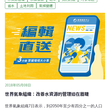
長，春雨只有歷年平均值的五到七成。到5月初南部水情
省水
土地利用
氣候變遷
開始拉警報，中部水情也日漸吃緊，德基水庫蓄水率只剩
10%，是近20多年來的最低水位。台中大部分灌溉用水來
自大甲溪，因為水庫蓄水量吃緊，石岡壩每日放水量受
限，農田三天才輪灌一次。台中市西屯區農民賴逢貴的水
田在水圳的末端，幾乎吃不到水，稻子生長緩慢，他說，
這一期稻作產量大概只剩四五成，恐怕要虧本了。賴逢貴
的狀況並不是個案，在台中市西屯區一帶，許多稻田因為
缺水土地出現裂痕，農民擔憂將影響水稻結穗。近幾年缺
水對農作的影響越來越顯著。2019年春天，后里地區因為
久旱不雨，灌溉用水不足農民無法插秧，秧苗商只
2018年05月08日
世界氣象組織：改善水資源的管理迫在眉睫
世界氣象組織7日表示，到2050年至少有四分之一的人口