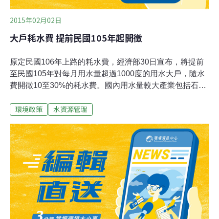
2015年02月02日
大戶耗水費 提前民國105年起開徵
原定民國106年上路的耗水費，經濟部30日宣布，將提前
至民國105年對每月用水量超過1000度的用水大戶，隨水
費開徵10至30%的耗水費。國內用水量較大產業包括石
油、化學材料、基本金屬、造紙、紡織與電子業。依民國
環境政策
水資源管理
103年統計資料，每月用水量大於1000度用戶共計5886用
水戶，年使用水量約7.25億度，占用水總和26.1%。依草
案，經濟部收費級距為1000至3000度，SPA、洗車業者、
大部分旅館業者落在此級距，隨水費附徵10%；每月用水
3000至6000度的中小型製造業，加徵20%；用水6000度
以上大型製造業，加徵30%。經濟部指出，屆時一年可收
到16億元的耗水費，「這筆錢不會進到國庫，以基金方式
運作專款專用。」