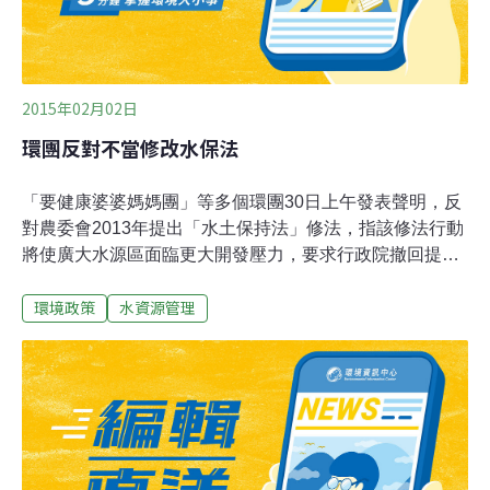
2015年02月02日
環團反對不當修改水保法
「要健康婆婆媽媽團」等多個環團30日上午發表聲明，反
對農委會2013年提出「水土保持法」修法，指該修法行動
將使廣大水源區面臨更大開發壓力，要求行政院撤回提
案。要健康婆婆媽媽團長張淑芬表示，九年來政府編列治
環境政策
水資源管理
水預算已超過2000億，包括2006年編列8年1160億「易淹
水地區水患治理計畫」特別預算，2010年通過莫拉克治水
特別預算約500億，去年立法院又通過「水患治理特別條
例」及預算660 億。政府連年編列巨額治水預算，可見農
委會水土保持執行不力。台灣健康空氣行動聯盟執行長楊
澤民指出，水保法修法將使水庫集水區僅33萬2500公頃為
特別需要保護的「特定水土保持區」，反而使172萬公頃