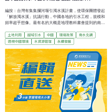
編按：台灣有集集攔河堰引濁水溪計畫，使環保團體發起
「解放濁水溪」抗議行動，中國各地的引水工程，規模和
頻率超乎想像。最有名的大概是地理教科書會提到的南水
北調工程，把長江豐盈的水資源部分抽掉至中國華北和西
土地利用
越域引水
中國
環境政策
南水北調
北。此外，編輯去年前往雲南參訪滇池，污染之嚴重使政
府計劃從金沙江（長江上游）引水稀釋，並自本月動工。
透視中國環境
水資源管理
永續發展
對於中國頻頻採越域引水解決缺水、污染問題，真的能夠
達到用水安全目標嗎？各種水力發電廠和引水工程正如火
如荼在中國各地展開。圖片來源：p20101231。CC BY-
NC-ND 2.0調水（*引水）就是傷害生態，就是危急生態安
全。對任何名義的調水，從心底，我都是反對的。這幾天
得知了一個讓我驚訝的調水工程，工程名字叫做鄂北調
水。我查了一下詳細資料之後更吃驚了，這個鄂北調水的
水源居然也是丹江口。資料介紹，這個工程創造了中國水
利工程史上從構想到立項（*計畫審核通過）歷時最短的記
錄，僅僅兩年。該工程從丹江口