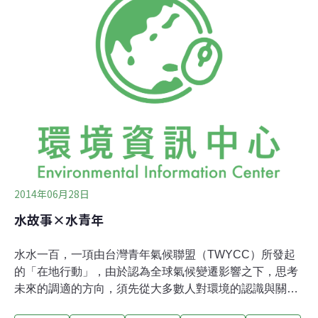
為是世界上規模最大的基礎建設，但這項開發卻不被看
好，批評者認為抽調大量河水將進一步損及已漸漸枯竭的
河川，且對地方今後投資產生不利影響。中國住房和城鄉
建設部副部長仇保興表示，南水北調工程缺乏可持續性，
如果北京能夠回收生活廢水、收集並利用雨水，則可取代
南水北調工程。
2014年06月28日
水故事×水青年
水水一百，一項由台灣青年氣候聯盟（TWYCC）所發起
的「在地行動」，由於認為全球氣候變遷影響之下，思考
未來的調適的方向，須先從大多數人對環境的認識與關懷
開始，而「水水一百」目的為喚起現今台灣青年對於土地