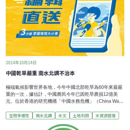
持土壤的健康和生產力至關重要。不幸的是，全球33%的
土壤資源正在退化，而且人類給土壤造成的壓力已達臨界
值，導致土壤基本功能下降甚至完全喪失。」2013年12
月，第68屆聯合國大會通過決議，將12月5日定為「世界
土壤日」，2015年定為「國際土壤年」。今年12月5日是
第一個「世界土壤日」。
2014年10月14日
中國乾旱嚴重 南水北調不治本
極端氣候影響世界各地，今年中國北部乾旱為60年來最嚴
重的一次，據估計，中國農民今年已因乾旱農損12億美
元。位於香港的研究機構「中國水務危機」（China Water
Risk）水利分析師胡鋒表示，北京、上海及其他周邊省份
生物多樣性
南水北調
水文
土地利用
水資源管理
的人均水資源缺乏的程度，和以色列、約旦等國相近，中
國家庭每戶平均可得水資源量，僅為美國每戶的1/5。耗資
620億美元（約新台幣1兆8600億元）的南水北調工程被認