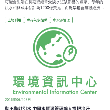
可能會生活在長期或經常受淡水短缺影響的國家。每年的
洪水相關成本估計為1200億美元，而乾旱也會阻礙經濟增
長。因此，當務之急是改善水資源的可持續管理。由世界
土地利用
世界氣象組織
水資源管理
氣象組織與其他國際組織合作召開的水文大會7日在日內
瓦開幕。各國部長們和聯合國各組織的負責人將出席這一
為期三天的高級別會議，以加強合作，改善全球水文服務
的提供和使用，充分利用綜合知識和專業知識，調集公共
和私營部門對關鍵舉措的支持。大會的召開正值「水促進
可持續發展國際行動十年」啟動之際。氣象組織表示，人
口增長，城市化和污染正在加劇供水壓力。氣候變化帶來
了更加極端和不可預測的天氣，而冰川融化和海水侵入淡
水供應給我們的子孫後代帶來麻煩。只有通過資料和模型
來評估極端事件的頻率和嚴重性，才能實施有效的水災和
旱災政策。同樣，如果不監測地表水、地下水和水庫，就
無法計算出提高用水效率等目標的進展，這正是
2016年06月08日
動不動就引水 中國水資源管理讓人捏把冷汗