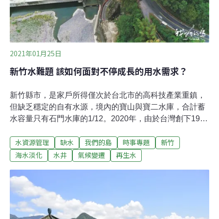
2021年01月25日
新竹水難題 該如何面對不停成長的用水需求？
新竹縣市，是家戶所得僅次於台北市的高科技產業重鎮，
但缺乏穩定的自有水源，境內的寶山與寶二水庫，合計蓄
水容量只有石門水庫的1/12。2020年，由於台灣創下1964
年以來，首度沒有颱風登陸的紀錄，使得水情更加緊繃。
水資源管理
缺水
我們的島
時事專題
新竹
旱象當前，首當其衝的便是農民。政府在2020年10月中宣
布，桃竹苗地區共1.9萬公頃的農田停灌，來不及成熟的稻
海水淡化
水井
氣候變遷
再生水
米只能任其枯萎，或賤價賣給飼料廠。而頭前溪流域的農
田圳路，因停止取水完全乾涸，其中的生物紛紛死亡。乾
渴的頭前溪流域 誰取走了水頭前溪是新竹地區的重要水
源，在水情穩定時期，新竹縣市每日所需的55萬噸自來
水，有大約50萬噸來自頭前溪流域，主要取水口包括上游