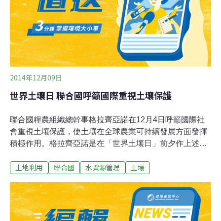
的水庫集水區不須特別保護，允許開發，將使環境遭到龐
大開發壓力。彰化縣環境保護聯盟總幹事施月英表示，台
灣水資源匱乏，且多個水庫淤積嚴重，很遺憾政府不思水
土保持卻反其道而行，修水保法鼓勵山林開發，環團要求
農委會撤案，要求
2014年12月09日
世界土壤日 聯合國呼籲國際重視土壤保護
聯合國糧農組織總幹事格拉齊亞諾在12月4日呼籲國際社
會重視土壤保護，使土壤在全球農業可持續發展方面發揮
積極作用。格拉齊亞諾是在「世界土壤日」前夕作上述表
示的。他還表示，健康的土壤不僅是糧食、燃料、纖維和
土地利用
聯合國
水資源管理
土壤
醫藥產品的基礎，而且在水資源管理和促進碳封存方面發
揮著非常重要的作用。健康的土壤是適應和減緩氣候變化
的「戰略工具」。格拉齊亞諾說：「當今世界上有超過
8.05億人遭受饑餓和營養不良，糧食產量需提高約60%才
能滿足人口不斷增長的需求。由於糧食主要產自土壤，保