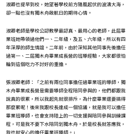
淑卿也提早到校，她望著學校前方隨風起伏的波濤大海，
卻一點也沒有獨木舟啟航日的期待心情。
淑卿老師是學校公認教學最認真、最用心的老師，此屆畢
業班她帶領過他們一、二年級，及五、六年級，所以有四
年深厚的師生情誼。二年前，由於深知其他同事先後擔任
過第一、二屆獨木舟畢業成長營的班導經驗，大家都很怕
輪到這個吃力不討好的重擔。
張淑卿老師：「之前有兩位同事擔任過畢業班的導師，獨
木舟畢業成長營是需要導師全程陪同參與的，他們都跟我
說真的很累，所以我起先就很排斥，為什麼畢業還要搞得
那麼累呢！後來我跟校長達成一個協議，就是我可以擔任
畢業班導師，也會支持陸上的一切支援與陪同參與訓練課
程，可是我不要下水陪同划獨木舟。於是校長就答應我，
我也就安心的擔任畢業班導師。」