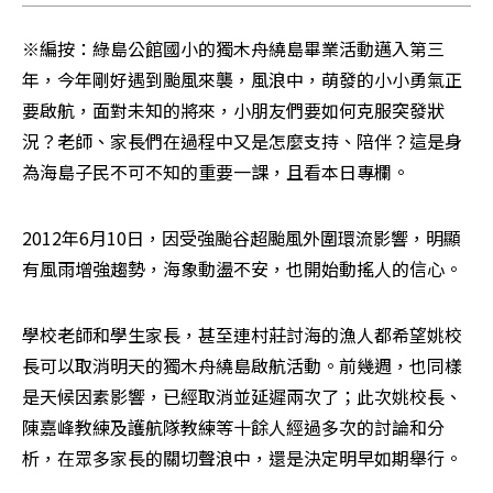
※編按：綠島公館國小的獨木舟繞島畢業活動邁入第三
年，今年剛好遇到颱風來襲，風浪中，萌發的小小勇氣正
要啟航，面對未知的將來，小朋友們要如何克服突發狀
況？老師、家長們在過程中又是怎麼支持、陪伴？這是身
為海島子民不可不知的重要一課，且看本日專欄。
2012年6月10日，因受強颱谷超颱風外圍環流影響，明顯
有風雨增強趨勢，海象動盪不安，也開始動搖人的信心。
學校老師和學生家長，甚至連村莊討海的漁人都希望姚校
長可以取消明天的獨木舟繞島啟航活動。前幾週，也同樣
是天候因素影響，已經取消並延遲兩次了；此次姚校長、
陳嘉峰教練及護航隊教練等十餘人經過多次的討論和分
析，在眾多家長的關切聲浪中，還是決定明早如期舉行。