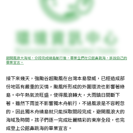
避開風浪大海域，分段完成繞島航行後，畢業生們在公館鼻跳海，訴說自己的
畢業宣言。
接下來幾天，強颱谷超颱風在台灣本島發威，已經造成部
份地區有嚴重的災情，颱風所形成的外圍環流也影響著綠
島。中午熱氣流旺盛，使得風浪轉大，大雨鎮日間斷下
著。雖然下雨並不影響獨木舟航行，不過風浪是不容輕忽
的，因此獨木舟繞島就只能採取間段完成，避開風浪大的
海域及時間，孩子們逐一完成壯麗精彩的東岸全段，也完
成登上公館鼻跳海的畢業宣言。