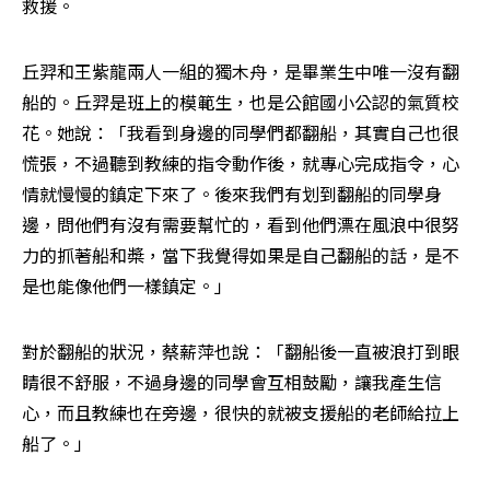
救援。
丘羿和王紫龍兩人一組的獨木舟，是畢業生中唯一沒有翻
船的。丘羿是班上的模範生，也是公館國小公認的氣質校
花。她說：「我看到身邊的同學們都翻船，其實自己也很
慌張，不過聽到教練的指令動作後，就專心完成指令，心
情就慢慢的鎮定下來了。後來我們有划到翻船的同學身
邊，問他們有沒有需要幫忙的，看到他們漂在風浪中很努
力的抓著船和槳，當下我覺得如果是自己翻船的話，是不
是也能像他們一樣鎮定。」
對於翻船的狀況，蔡薪萍也說：「翻船後一直被浪打到眼
睛很不舒服，不過身邊的同學會互相鼓勵，讓我產生信
心，而且教練也在旁邊，很快的就被支援船的老師給拉上
船了。」