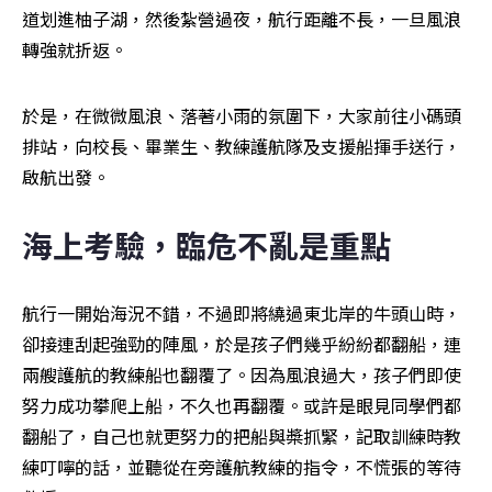
道划進柚子湖，然後紮營過夜，航行距離不長，一旦風浪
轉強就折返。
於是，在微微風浪、落著小雨的氛圍下，大家前往小碼頭
排站，向校長、畢業生、教練護航隊及支援船揮手送行，
啟航出發。
海上考驗，臨危不亂是重點
航行一開始海況不錯，不過即將繞過東北岸的牛頭山時，
卻接連刮起強勁的陣風，於是孩子們幾乎紛紛都翻船，連
兩艘護航的教練船也翻覆了。因為風浪過大，孩子們即使
努力成功攀爬上船，不久也再翻覆。或許是眼見同學們都
翻船了，自己也就更努力的把船與槳抓緊，記取訓練時教
練叮嚀的話，並聽從在旁護航教練的指令，不慌張的等待