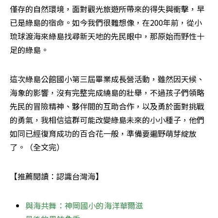
僅存的自然環境，面對觀光旅遊所帶來的得失與衝擊，早
已是綠島的宿命。如今我們很難想像，在200年前，從小
琉球渡海來綠島找尋新天地的先民眼中，那原始而野性十
足的綠島。
這次綠島公館國小第三屆畢業成長營活動，雖然因天候、
海象的影響，沒有完整完成繞島的壯舉，不過孩子們領略
先民的冒險精神、夥伴間的互助合作，以及勇於面對挑戰
的勇氣，我相信這群可能改變綠島未來的小小種子，他們
如同已經復育成功的百合花一般，準備要遍野萌芽綻放
了。（全文完）
【推薦閱讀：認識台灣海】
與海共舞：神岡國小的海洋華爾滋