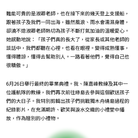
難能可貴的是淑卿老師，也在接下來的幾天登上支援船，
跟著孩子及我們一同出海，雖然風浪、雨水會濡濕身體，
卻澆不熄淑卿老師熱切為孩子不斷打氣加油的溫暖愛心。
她感動地說：「孩子們真的長大了，從家長或其他老師的
談話中，我們都聽在心裡，也看在眼裡。變得成熟懂事，
懂得體諒，懂得去幫助別人。一路看著他們，覺得自己也
很驕傲。」
6月26日舉行最終的畢業典禮。我、陳嘉峰教練及其中一
位護航隊的教練，我們再次前往綠島去參與這個歡送孩子
們的大日子。我特別剪輯出孩子們挑戰獨木舟繞島過程的
紀錄影片，在充滿期許、歡笑與淚水交織的小禮堂中播
放，作為贈別的小禮物。