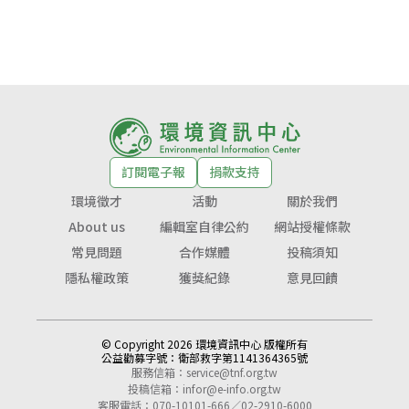
訂閱電子報
捐款支持
環境徵才
活動
關於我們
About us
編輯室自律公約
網站授權條款
常見問題
合作媒體
投稿須知
隱私權政策
獲獎紀錄
意見回饋
© Copyright 2026 環境資訊中心 版權所有
公益勸募字號：
衛部救字第1141364365號
服務信箱：
service@tnf.org.tw
投稿信箱：
infor@e-info.org.tw
客服電話：070-10101-666／02-2910-6000