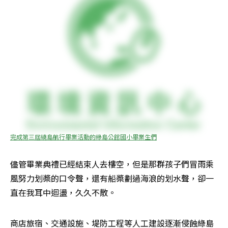
完成第三屆繞島航行畢業活動的綠島公館國小畢業生們
儘管畢業典禮已經結束人去樓空，但是那群孩子們冒雨乘
風努力划槳的口令聲，還有船槳劃過海浪的划水聲，卻一
直在我耳中迴盪，久久不散。
商店旅宿、交通設施、堤防工程等人工建設逐漸侵蝕綠島