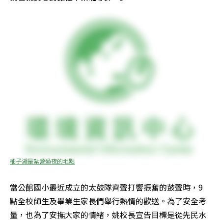
柚子湖是紮營過夜的地點
當公館國小最近成立的太鼓隊齊聲打響振奮的鼓聲時，9
點全校師生及畢業生家長們舉行熱情的歡送。為了安全考
量，也為了安撫大家的情緒，姚校長宣告目標是從先民水