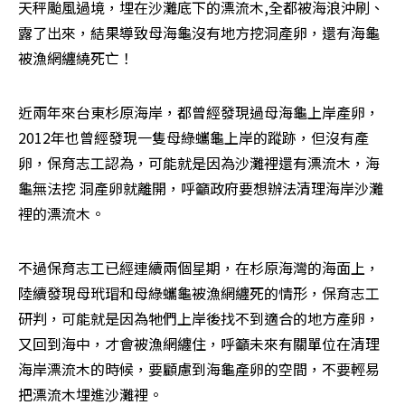
天秤颱風過境，埋在沙灘底下的漂流木,全都被海浪沖刷、
露了出來，結果導致母海龜沒有地方挖洞產卵，還有海龜
被漁網纏繞死亡！
近兩年來台東杉原海岸，都曾經發現過母海龜上岸產卵，
2012年也曾經發現一隻母綠蠵龜上岸的蹤跡，但沒有產
卵，保育志工認為，可能就是因為沙灘裡還有漂流木，海
龜無法挖 洞產卵就離開，呼籲政府要想辦法清理海岸沙灘
裡的漂流木。
不過保育志工已經連續兩個星期，在杉原海灣的海面上，
陸續發現母玳瑁和母綠蠵龜被漁網纏死的情形，保育志工
研判，可能就是因為牠們上岸後找不到適合的地方產卵，
又回到海中，才會被漁網纏住，呼籲未來有關單位在清理
海岸漂流木的時候，要顧慮到海龜產卵的空間，不要輕易
把漂流木埋進沙灘裡。