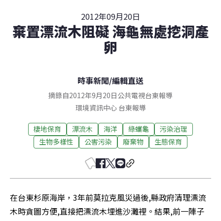
2012年09月20日
棄置漂流木阻礙 海龜無處挖洞產
卵
時事新聞
/
編輯直送
摘錄自2012年9月20日公共電視台東報導
環境資訊中心
台東
報導
棲地保育
漂流木
海洋
綠蠵龜
污染治理
生物多樣性
公害污染
廢棄物
生態保育
在台東杉原海岸，3年前莫拉克風災過後,縣政府清理漂流
木時貪圖方便,直接把漂流木埋進沙灘裡。結果,前一陣子