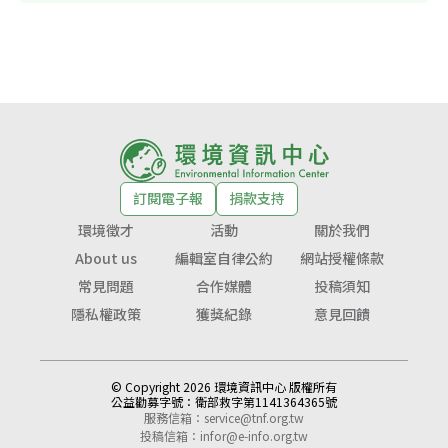
訂閱電子報
捐款支持
環境徵才
活動
關於我們
About us
編輯室自律公約
網站授權條款
常見問題
合作媒體
投稿須知
隱私權政策
獲獎紀錄
意見回饋
© Copyright 2026 環境資訊中心 版權所有
公益勸募字號：
衛部救字第1141364365號
服務信箱：
service@tnf.org.tw
投稿信箱：
infor@e-info.org.tw