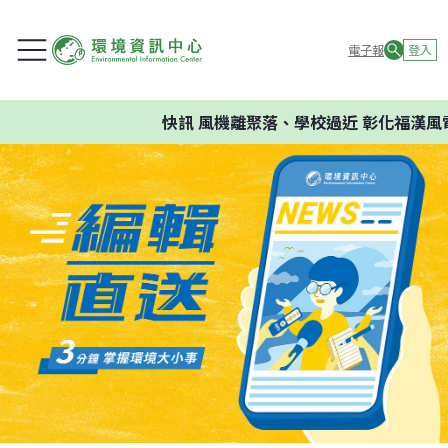
電子報
登入
快訊
風機離聚落、學校過近 彰化福漢風電