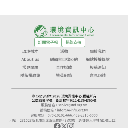
訂閱電子報
捐款支持
環境徵才
活動
關於我們
About us
編輯室自律公約
網站授權條款
常見問題
合作媒體
投稿須知
隱私權政策
獲獎紀錄
意見回饋
© Copyright 2026 環境資訊中心 版權所有
公益勸募字號：
衛部救字第1141364365號
服務信箱：
service@tnf.org.tw
投稿信箱：
infor@e-info.org.tw
客服電話：070-10101-666／02-2910-6000
地址：231023新北市新店區民權路48號3樓（近捷運大坪林站1號出口）