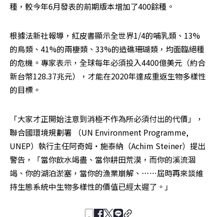
種，較今年6月發表的前期版本增加了400餘種。
根據法新社報導，紅皮書顯示全世界1/4的哺乳類、13%
的鳥類、41%的兩棲類、33%的造礁珊瑚類，均面臨絕種
的危機。專家表示，全球每年必須投入4400億美元（約合
新台幣128.37兆元），才能在2020年達成重返生物多樣性
的目標。
「大家才正開始注意到消極不作為所必須付出的代價」，
聯合國環境規劃署 （UN Environment Programme, 
UNEP）執行主任阿奇姆‧施泰納（Achim Steiner）提出
警告，「當你飲水竭盡、當你耕田荒漠，而你的溪流涸
竭、你的湖泊淤塞，當你的漁業崩解、……屆時再來談維
持生態系統中生物多樣性的價值已經太遲了。」