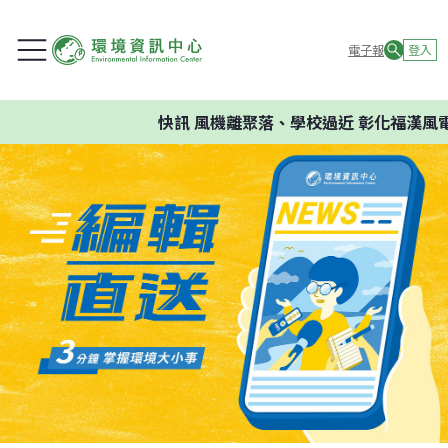
電子報
登入
快訊
風機離聚落、學校過近 彰化福漢風電