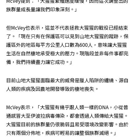
McVey提到：「大猩猩繁殖速度緩慢，因而這次調查出的
族群量成長量讓我們印象深刻。」
但McVey也表示，這並不代表拯救大猩猩的戰役已經結束
了。「現在只有在保護區可以見到山地大猩猩的蹤跡，保
護區外的地區每平方公里人口數為600人，意味讓大猩猩
生活在自然棲地承受極大的壓力。現階段並非每件事都完
備，我們持續盡力讓它成功。」
目前山地大猩猩面臨最大的威脅是獵人陷阱的纏繞、源自
人類的疾病及因農地開發導致的棲地喪失。
McVey表示，「大猩猩有幾乎跟人類一樣的DNA，小從普
通感冒大至伊波拉病毒傳染，都會透過人類傳給大猩猩。
大猩猩目前的族群量仍很脆弱且易受環境改變影響。由於
只有兩個分佈地，疾病可輕易的讓整個族群滅絕。」