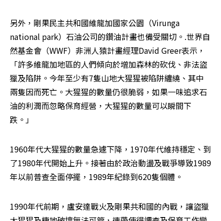
另外，剛果民主共和國維龍加國家公園（Virunga 
national park）石油公司的鑽油計畫也備受關切。.世界自
然基金會（WWF）非洲人猿計畫經理David Greer表示，
「許多維龍加地區的人們傾向於增加森林的砍伐、非法盜
獵及陷阱。今年至少有7隻山地大猩猩被陷阱纏繞、其中
兩隻因而死亡。大猩猩的數量仍很脆弱，如果一味追求石
油的利潤而忽略保育經營，大猩猩的數量可以瞬間下
跌。」
1960年代大猩猩的數量急遽下降，1970年代維持穩定、到
了1980年代開始上升。接著由於政治動盪及戰爭導致1989
年以前普查全面停擺，1989年紀錄到620隻個體。
1990年代前期，盧安達戰火及剛果共和國的內戰，讓盜獵
大猩猩及棲地破壞無法可管，連帶使得調查及保育工作變