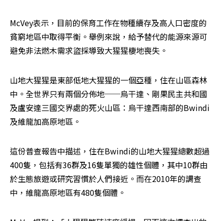
McVey表示，目前的保育工作在物種續存及高人口密度的
貧窮地區中取得平衡。舉例來說，給予替代的能源來源可
避免非法燃木需求盜採導致大猩猩棲地喪失。
山地大猩猩是東部低地大猩猩的一個亞種，住在山區森林
中。全世界只有兩個分佈地──烏干達、剛果民主共和國
及盧安達三國交界處的死火山區：烏干達西南部的Bwindi
及維龍加高原地區。
這份普查報告中描述，住在Bwindi的山地大猩猩總數超過
400隻，包括有36群及16隻單獨的雄性個體，其中10群由
於生態旅遊或研究習慣於人們接近。而在2010年的調查
中，維龍高原地區有480隻個體。