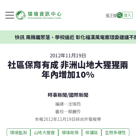
電子報
登入
快訊
風機離聚落、學校過近 彰化福漢風電案環委建議不應開
2012年11月19日
社區保育有成 非洲山地大猩猩兩
年內增加10%
時事新聞
/
國際新聞
編譯
—
沈瑞筠
審校
—
蔡麗伶
本報2012年11月19日綜合外電報導
環境監測
山地大猩猩
環境政策
保護區
生物多樣性