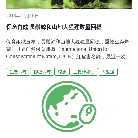
2018年11月16日
保育有成 長鬚鯨和山地大猩猩數量回穩
保育組織宣布，長鬚鯨和山地大猩猩量回穩，重燃生存希
望。世界自然保育聯盟（International Union for
Conservation of Nature, IUCN）紅皮書名錄，最近一次的
更新中，長鬚鯨和山地大猩猩的保護等級皆下降。歷經捕
生態保育
物種保育
鯨魚
生物多樣性
大猩猩
鯨船和盜獵者數十年來的迫害，現今針對這些哺乳動物的
保育工作發揮了作用，數量已經開始回穩。儘管世界自然
基金會（WWF）最近發表的一份報告顯示，60％的受監
測動物族群已在數十年內被消滅，但IUCN帶來的好消息顯
示，團結一致的國際合作行動可以有所結果。過去受脅程
度列為「瀕危級」（endangered，EN）的長鬚鯨，數量
自1970年代實施國際禁止商業捕撈後，數量成長一倍，現
已達到10萬隻成熟個體。灰鯨在西太平洋的族群也有明顯
改善，不再被列為「極度瀕危」（critically endangered，
CR）。IUCN鯨類專家小組主席里夫斯（Randall