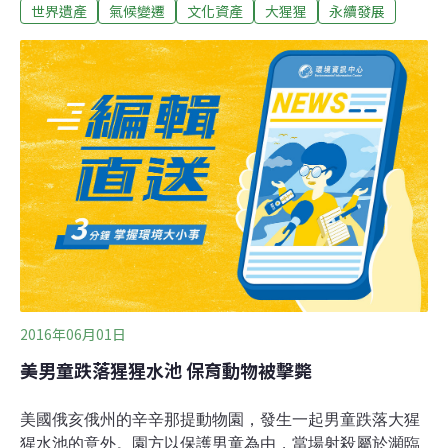
世界遺產
氣候變遷
文化資產
大猩猩
永續發展
遺產可能「滅絕」聯合國教科文組織（UNESCO）、聯合
國環境規劃署（UNEP）和「 科學家關懷聯盟」（Union
of Concerned Scientists）26日發表「氣候變遷下的世界
遺產與旅遊」（World Heritage and Tourism in a
Changing Climate）報告，檢視29個國家中31處受氣候變
遷威脅的自然和世界文化遺產，這些威脅囊括冰川融化、
海平面上升、氣候極端化、乾旱惡化和野火季延長等。報
告也紀錄到威尼斯、巨石陣、加拉巴哥群島、南非開普植
物王國、哥倫比亞卡塔赫納港、日本知床國家公園等代表
性觀光景點的氣候變遷現象。「部分復活節島石像因為海
岸侵蝕，有
2016年06月01日
美男童跌落猩猩水池 保育動物被擊斃
美國俄亥俄州的辛辛那提動物園，發生一起男童跌落大猩
猩水池的意外。園方以保護男童為由，當場射殺屬於瀕臨