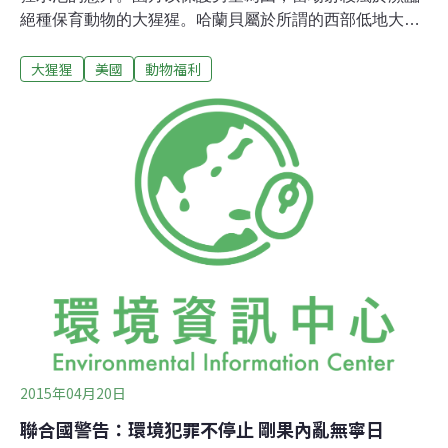
絕種保育動物的大猩猩。哈蘭貝屬於所謂的西部低地大猩
猩，原產於非洲中西部的叢林沼澤地區，被世界自然保育
大猩猩
美國
動物福利
聯盟IUCN，列為第三級的CR，也就是極度危險物種。在
各地動物園中相當受歡迎。但園方認為，保護小男孩比較
重要，因此決定射殺大猩猩。不過也有目擊民眾認為，哈
蘭貝可能是要保護小男孩。這個月稍早，在智利首都聖地
牙哥的動物園，也發生過類似事件。一名想要自殺的男
子，自己跳進獅子活動區，在遭到獅子攻擊的同時，園方
也派出應變小組射殺獅子。兩個案例情節不同，卻也都凸
顯了保育動物、和保護人類的矛盾，勢必又成為立場不同
團體之間的論戰焦點。
2015年04月20日
聯合國警告：環境犯罪不停止 剛果內亂無寧日