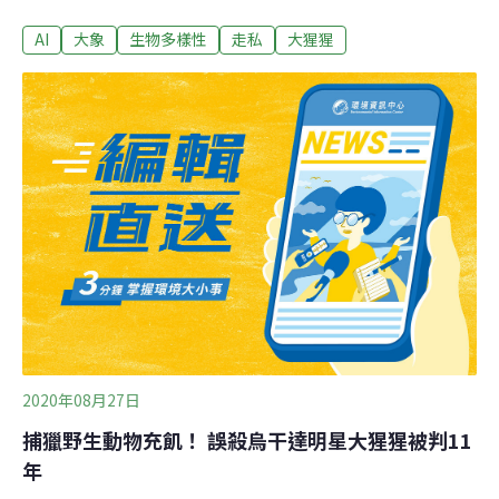
研究人員辨識出25種以上的物種，不再錯過保護良機。自
AI
大象
生物多樣性
走私
大猩猩
動攝影機、人工智慧雙管齊下 優化國家公園保護工作來自
斯特林大學的研究人員與加彭國家公園管理局（ANPN）
建立長期合作夥伴關係，並獲得歐盟ECOFAC6——針對
非洲中部生物多樣性與脆弱生態系統保護計畫的資助，在
雨林中設置了自動攝影機來監看野生動物。他們與人工智
慧公司Appsilon合作，使用「Mbaza AI」影像辨識技術，
分析在雨林中拍攝的大量照片。整個洛佩國家公園共有
200台攝影機，經動作感測器觸發，每部攝影機每天會拍
下數百張照片。生物多樣性監測計畫的負責人、斯特林大
學的懷托克（Robin Whytock）博士邀請Appsilon應用其
技術來自動化分析照片，省去護林員和研究人員人工分析
的工
2020年08月27日
捕獵野生動物充飢！ 誤殺烏干達明星大猩猩被判11
年