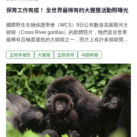
保育工作有成！ 全世界最稀有的大猩猩活動照曝光
國際野生生物保護學會（WCS）8日公布數張克羅斯河大
猩猩（Cross River gorillas）的群體照片，牠們是全世界
最稀有且極度瀕危的大猩猩之一，照片上有許多猩猩寶寶
露面，代表保育工作有初步成效，牠們的數量可能正在恢
生物多樣性
大猩猩
生態保育
中國新聞
復。綜合外媒報導，照片在奈及利亞東南部的姆貝山
（Mbe mountains）拍攝，由於克羅斯河大猩猩長年遭受
迫害，如今數量相當稀少，加上牠們對人類極為警惕，因
此通常居住在最深處、最難以進入的地形中。在WCS的支
持下，當地有16名警衛組成的團隊每天巡邏，保護大猩猩
和其他野生動植物，環保人士則透過大猩猩的巢穴、糞便
和進食痕跡來監視牠們的活動。