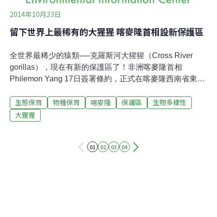
2014年10月23日
留下世界上最稀有的大猩猩 喀麥隆首相設新保護區
全世界最稀少的猿類──克羅斯河大猩猩（Cross River
gorillas），現在有新的保護區了！非洲喀麥隆首相
Philemon Yang 17日簽署條約，正式在喀麥隆西南省東北
部山區設立Tofala Hill野生動物保護區。獸肉交易 棲地破
生態保育
物種保育
喀麥隆
保護區
生物多樣性
碎 生存危機不只是伊波拉病毒這個保護區表面積超過
8,000公頃，約31平方英哩。這裡的雨林是全球重要生態
大猩猩
熱點。除了極度瀕危的克羅斯河大猩猩，新保護區也是其
他瀕危野生動物的棲息地，包括非洲最瀕危的黑猩猩以及
01
02
03
04
大象。雖然所有的西部大猩猩都被列為極度瀕危（西部低
地大猩猩極度瀕危的部分原因是伊波拉病毒），克羅斯河
大猩猩是當中存續狀況最危急的非洲猿類。世界自然保育
聯盟靈長類專家小組指出，克羅斯河大猩猩是全世界最瀕
危的25種靈長類之一。克羅斯河大猩猩是最具西部和北部
特徵的大猩猩。其長相、攝食習慣、使用工具和其他低地