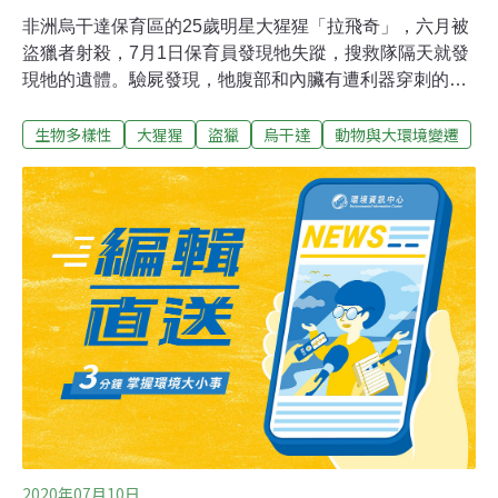
非洲烏干達保育區的25歲明星大猩猩「拉飛奇」，六月被
盜獵者射殺，7月1日保育員發現牠失蹤，搜救隊隔天就發
現牠的遺體。驗屍發現，牠腹部和內臟有遭利器穿刺的痕
跡。嫌犯自稱是因為武漢肺炎觀光收入銳減、沒錢買食物
生物多樣性
大猩猩
盜獵
烏干達
動物與大環境變遷
吃，盜獵小動物的時候以為猩猩要攻擊，出於自衛以長茅
殺死大猩猩。警方發現他已獵殺一隻羚羊，麂羚和野豬，
住處還發現多種野生動物的肉，被判處11年有期徒刑，成
為該國首例。大猩猩屬瀕危動物，剛果，烏干達和盧安達
保護區內僅剩約1000隻，去年光是大猩猩觀光收入就多達
2550萬美金。今年97%行程因疫情邊境封鎖而取消，多數
業者不堪負荷倒閉。
2020年07月10日