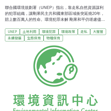
聯合國環境規劃署（UNEP）指出，靠走私自然資源謀利
的犯罪組織，讓剛果民主共和國東部區域衝突延燒20年，
賠上數百萬人的性命。環境犯罪未解 剛果和平仍堪慮儘管
有聯合國穩定任務團（MONUSCO）協助駐地協助，剛果
UNEP
土地利用
環境犯罪
環境政策
走私
大猩猩
民主共和國政府仍面臨跨國武裝犯罪集團政治叛亂和大規
模自然資源走私的威脅。UNEP 16日發表的報告指出，每
永續發展
生態保育
物種保育
年有總價值13億的美元黃金、礦物、木材、木炭及象牙等
野生動物製品遭到剝奪，走私至衝突區域外和東剛果周邊
地區。證據顯示，至少有25個威脅東剛果和平穩定的武裝
集團從中獲利。報告呼籲，以聯合行動遏止走私和武裝犯
罪集團。自然資源走私 98%「供養」跨國犯罪集團這份報
告由UNEP、MONUSCO和大湖區特使辦事處
（OSESG）共同編撰，蒐集來自聯合國毒品和犯罪問題
辦事處、國際刑警組織、聯合國剛果民主共和國專家小
組、剛果民主共和國機關和非政府組織的專業意見。專家
估計，走私獲利的10至30%─