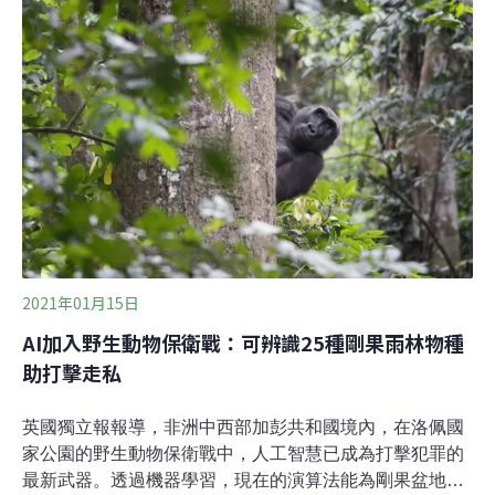
時工作人員都有使用個人防護裝備，大猩猩疑似因接觸到
無症狀的工作人員而染疫。一隻年紀較大的猩猩溫斯敦
（Winston）先前染疫且病況嚴重，在接受最先進的合成
抗體治療後才康復。跟那些猩猩施打的疫苗一樣，治療溫
斯敦的藥物也是專門供動物，沒辦法供人類使用。
2021年01月15日
AI加入野生動物保衛戰：可辨識25種剛果雨林物種
助打擊走私
英國獨立報報導，非洲中西部加彭共和國境內，在洛佩國
家公園的野生動物保衛戰中，人工智慧已成為打擊犯罪的
最新武器。透過機器學習，現在的演算法能為剛果盆地的