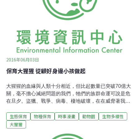
東部低地大猩猩（Gorilla beringei graueri）和山地大猩猩
（Gorilla beringei beringei）；西部大猩猩包
2016年06月03日
保育大猩猩 從顧好身邊小孩做起
大猩猩的血緣與人類十分相近，但比起數量已突破70億大
關，毫不擔心滅絕問題的我們，牠們的族群命運可說是危
在旦夕。盜獵、戰爭、病毒、棲地破壞，在在威脅著我們
威風凜凜的靈長類表親。地球上幾無容身之地，那就住進
生態保育
物種保育
時事漫畫
動物園
生物多樣性
動物園吧！如果野外族群危險到不行，至少這艘方舟上的
乘客，還能在進行環境教育、自然教育大使的例行工作之
大猩猩
外，負擔傳宗接代的任務。