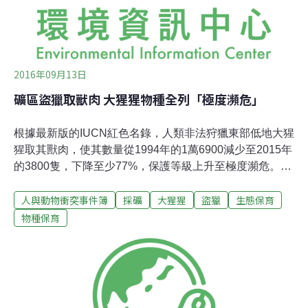
2016年09月13日
礦區盜獵取獸肉 大猩猩物種全列「極度瀕危」
根據最新版的IUCN紅色名錄，人類非法狩獵東部低地大猩
猩取其獸肉，使其數量從1994年的1萬6900減少至2015年
的3800隻，下降至少77%，保護等級上升至極度瀕危。大
猩猩物種如今全部瀕危。圖片來源：James Gaither（CC
人與動物衝突事件簿
採礦
大猩猩
盜獵
生態保育
BY-NC-ND 2.0）。二物種四亞種 大猩猩全部瀕危9月1日
是世界自然保育聯盟（International Union for the
物種保育
Conservation of Nature）世界保育大會開幕式。三年一次
的世界保育大會首次在美國舉辦，來自全球192國的代表
齊聚檀香山參加大會。大會上發表的報告指出，許多大猩
猩物種存續狀況非常危急。大猩猩有東部大猩猩和西部大
猩猩兩個物種，兩個物種各有兩個亞種。東部大猩猩包括