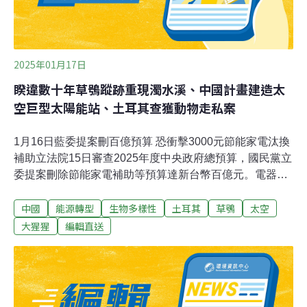
2025年01月17日
睽違數十年草鴞蹤跡重現濁水溪、中國計畫建造太
空巨型太陽能站、土耳其查獲動物走私案
1月16日藍委提案刪百億預算 恐衝擊3000元節能家電汰換
補助立法院15日審查2025年度中央政府總預算，國民黨立
委提案刪除節能家電補助等預算達新台幣百億元。電器公
會全聯會理事長廖全平直言，該政策上路多年，逢去
中國
能源轉型
生物多樣性
土耳其
草鴞
太空
（2024）年台電調漲電價，民眾改用節能家電可進一步節
省電費，應維持鼓勵誘因。（中央社報導）高鐵車廂升級
大猩猩
編輯直送
且更環保 一年可減塑約67噸台灣高鐵（2633）針對700T
列車增加新的服務設施，除了服務升級，並且落實永續運
輸，預估一年列車服務約可減塑達67噸。更新後的服務包
括環保頭靠墊、紙杯蓋，鼓勵自備環保杯以及高鐵便當蓋
鬆緊帶改用貼紙等，未來車廂內服務結合ESG概念，從源