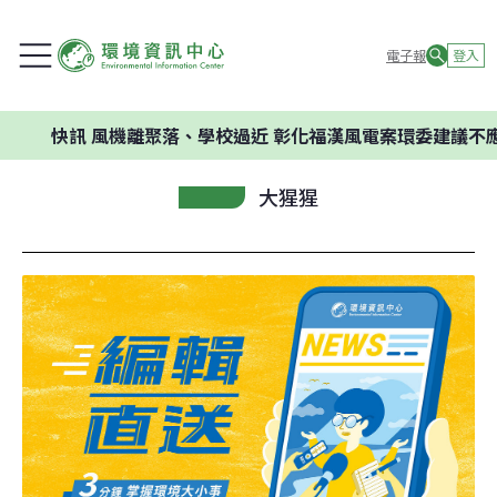
電子報
登入
快訊
風機離聚落、學校過近 彰化福漢風電案環委建議不應開發
大猩猩