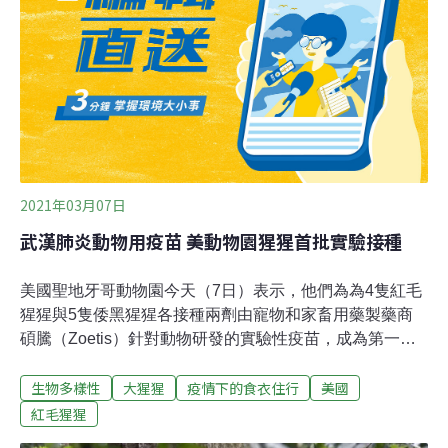
頭減少一次性用品產量，以2023年進貨量估算，一年約可
減塑達67噸。（聯合報報導）
2021年03月07日
武漢肺炎動物用疫苗 美動物園猩猩首批實驗接種
美國聖地牙哥動物園今天（7日）表示，他們為為4隻紅毛
猩猩與5隻倭黑猩猩各接種兩劑由寵物和家畜用藥製藥商
碩騰（Zoetis）針對動物研發的實驗性疫苗，成為第一批
人類外的疫苗接種者。今年1月時園內有8隻大猩猩疑似被
生物多樣性
大猩猩
疫情下的食衣住行
美國
確診的工作人員傳染病毒。但這回園內的大猩猩並未接種
疫苗，因為園方推定牠們在稍早染疫痊癒後已有抗體。這
紅毛猩猩
是目前為止新型冠狀病毒能傳染給大型猿猴的首例，而當