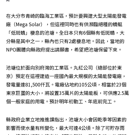
在大分市青崎的臨海工業區，預計要興建大型太陽能發電
廠（Mega Solar），但這裡同時也有供瀕臨絕種的蜻蜓
「低斑蜻」棲息的池塘。全日本只有6個縣有低斑蜻，大
分縣是其中之一，縣內也只有2處棲息地。因此，當地的
NPO團體向縣政府提出請願書，希望把池塘保留下來。
池塘位於面向別府灣的工業區。丸紅公司（總部位於東
京）預定在這裡建造一座國內最大規模的太陽能發電廠，
發電量達81,500仟瓦。電廠佔地約105公頃，相當於23個
東京巨蛋的大小，將設置35萬片的太陽能板，可供應2.5萬
個一般家庭的用電。預計明年初動工、年底前完工。
縣政府企業立地推進課指出，池塘大小會因乾季等因素的
影響而使水量有所變化，最大可達4公頃。除了可貯存雨