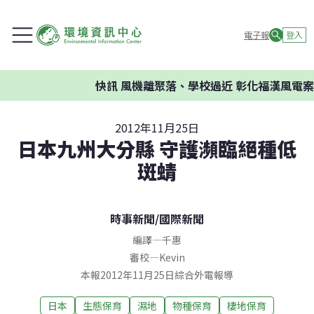
電子報
登入
快訊
風機離聚落、學校過近 彰化福漢風電案
2012年11月25日
日本九州大分縣 守護瀕臨絕種低
斑蜻
時事新聞
/
國際新聞
編譯
—
千惠
審校
—
Kevin
本報2012年11月25日綜合外電報導
日本
生態保育
濕地
物種保育
棲地保育