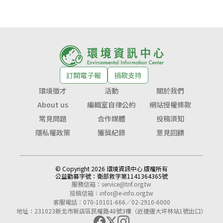
訂閱電子報
捐款支持
環境徵才
活動
關於我們
About us
編輯室自律公約
網站授權條款
常見問題
合作媒體
投稿須知
隱私權政策
獲獎紀錄
意見回饋
© Copyright 2026 環境資訊中心 版權所有
公益勸募字號：
衛部救字第1141364365號
服務信箱：
service@tnf.org.tw
投稿信箱：
infor@e-info.org.tw
客服電話：070-10101-666／02-2910-6000
地址：231023新北市新店區民權路48號3樓（近捷運大坪林站1號出口）