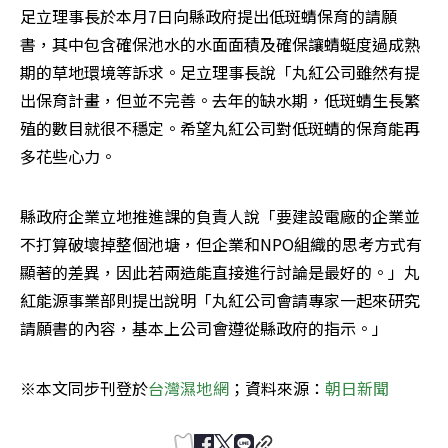
足立理事長於本月7日向縣政府提出低斑蜻保育的請願
書，其中包含確保池水的水面面積及確保讓蜻蜓度過成熟
期的草地環境等訴求。足立理事長說「丸紅公司雖然有提
出保育計畫，但並不完善。去年的缺水期，低斑蜻生長繁
殖的數目就很不穩定。希望丸紅公司對低斑蜻的保育能再
多花些心力。
縣政府企業立地推進課的負責人說「要建設電廠的企業並
不打算破壞掉整個池塘，但企業和NPO組織的思考方式有
顯著的差異，因此若兩造能直接進行討論是最好的。」丸
紅能源事業部則提出說明「丸紅公司會請專家一起來研究
請願書的內容，基本上公司會遵從縣政府的指示。」
※本文同步刊登於
台灣濕地網
；資料來源：
朝日新聞