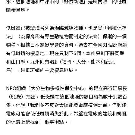
水，這個池塘和中津市的「野依新池」是縣內唯二的低斑
蜻棲息地。
低斑蜻已被環境省列為瀕臨滅絕物種，也是受「物種保存
法」（為保育稀有野生動植物而制定的法條）保護的一個
物種。根據日本蜻蜓學會的資料，過去在全國31個都府縣
有低斑蜻的棲息地，現在只剩下6個。本州只剩下靜岡縣
和山口縣，九州則有4縣（福岡、大分、熊本和鹿兒
島），是低斑蜻的主要棲息區域。
NPO組織「大分生物多樣性保全中心」的足立高行理事長
（61歲）指出，低斑蜻在這個池塘的數目約為數十到數百
隻，他說「我們並不反對太陽能發電廠這個計畫，但興建
電廠可能會使低斑蜻消失於此，希望在電廠的建設和蜻蜓
的保育上能找到一個平衡點。」