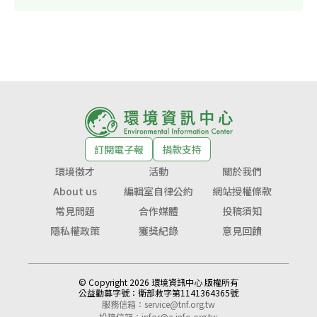
訂閱電子報
捐款支持
環境徵才
活動
關於我們
About us
編輯室自律公約
網站授權條款
常見問題
合作媒體
投稿須知
隱私權政策
獲獎紀錄
意見回饋
© Copyright 2026 環境資訊中心 版權所有
公益勸募字號：
衛部救字第1141364365號
服務信箱：
service@tnf.org.tw
投稿信箱：
infor@e-info.org.tw