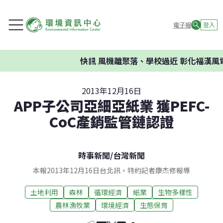
電子報
登入
快訊
風機離聚落、學校過近 彰化福漢風
2013年12月16日
APP子公司亞細亞紙業 獲PEFC-
CoC產銷監管鏈認證
時事新聞
/
台灣新聞
本報2013年12月16日台北訊，特約記者康杰修報導
土地利用
森林
循環經濟
紙業
生物多樣性
農林漁牧業
環境經濟
生態保育