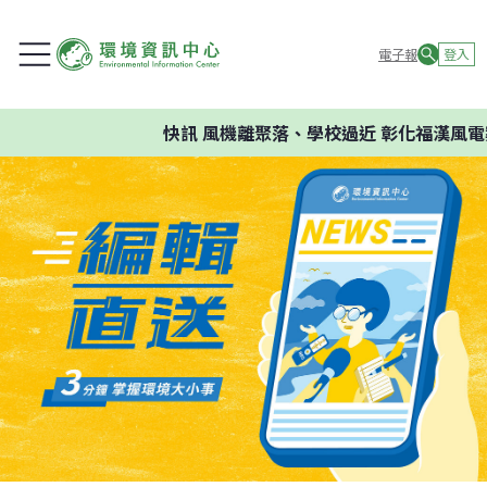
電子報
登入
快訊
風機離聚落、學校過近 彰化福漢風電