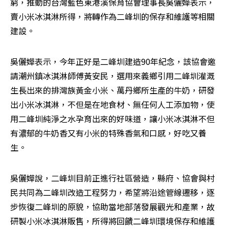
窮，推動的台灣藍色東港溪保育協會理事長吳儷嬅表示，
賣小米冰淇淋所得，將轉作為二峰圳的保存和維護等相關
建設。
吳儷嬅表示，今年正好是二峰圳建造90年紀念，該協會邀
請潮州鎮冰淇淋師傅黃安民，選用來義鄉引用二峰圳灌溉
生長出來的排灣族黃金小米、萬丹鄉所生產的牛奶，研發
出小米冰淇淋，不但是在地食材、無任何人工添加物，使
用二峰圳純淨之水孕育出來的好味道，讓小米冰淇淋不但
有濃郁的牛奶香又有小米的特殊香氣和口感，好吃又養
生。
吳儷嬅說，二峰圳目前正進行社區營造，縣府、協會與村
民共同為二峰圳改造工程努力，希望將沿途管線遷移，逐
步恢復二峰圳的原貌，協助當地部落發展觀光和產業，故
研製小米冰淇淋販售，所得將回饋二峰圳環境保存和維護