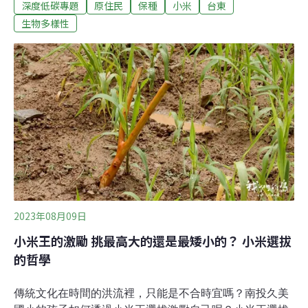
深度低碳專題
原住民
保種
小米
台東
的午餐也加入營養豐富的小米，師生一嚐粒粒皆辛苦的成
果。台灣小米在紀錄上曾有高達200多個品種，然而現代
生物多樣性
化農業發展及生活條件改變，其他作物取代了小米。但仍
然有一群人在默默耕耘，從農田到餐桌、小自社區大到政
策，仍在努力保種中。越來越艱難 一斤高達600元、全台
小米種植面積不到百公頃台東縣達仁鄉土坂部落的Talem
卡路風工坊，距離台東市約一小時車程，路旁有一棵高大
的茄苳樹和樹屋，非常容易認。卡路風工坊的負責人藍保‧
卡路風先帶團友學習包cinavu（吉拿富，排灣部落粽），
再到小米田學習採收小米——這個品種是圓頭、那個品種
是長毛，折小米時要剝去旁邊的葉子，至第二節就可輕易
摘下，單手綁小米並不困難，但請出
2023年08月09日
小米王的激勵 挑最高大的還是最矮小的？ 小米選拔
的哲學
傳統文化在時間的洪流裡，只能是不合時宜嗎？南投久美