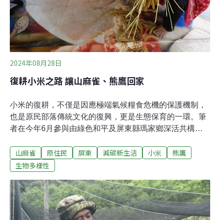
2024年08月28日
復耕小米之路 讓山麻雀、熊鷹回家
小米的復耕，不僅是因應極端氣候糧食危機的保護機制，
也是原民部落傳統文化的復興，更是生態保育的一環。筆
者在今年6月參與由綠色和平及屏東縣瑪家鄉深活共構共
同舉辦的「部落豐收文化與生物多樣性倡議行動工作
山麻雀
原住民
屏東
減碳新生活
小米
熊鷹
坊」，進一步了解到小米的多樣性及其與生態保育的關
係。聯合國糧食及農業組織將2023年訂定為「國際小米年
生物多樣性
（International Year of Millets, IYM）」，面對極端氣候
下，呼籲大眾重視作物基因多樣性的重要，並提升對小米
營養及健康價值的重視，因其為因應氣候變遷的有力糧食
作物。小米為東方五穀之首，富含蛋白質、粗脂肪、膳食