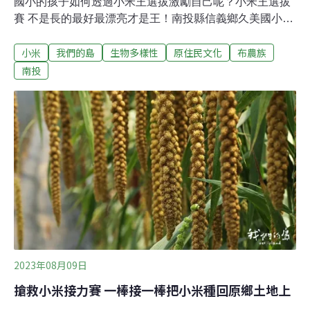
國小的孩子如何透過小米王選拔激勵自己呢？小米王選拔
賽 不是長的最好最漂亮才是王！南投縣信義鄉久美國小的
小朋友，手裡拿著樹枝，跑進小米田，在負責的田區選定
小米
我們的島
生物多樣性
原住民文化
布農族
一株小米，插上樹枝，獻上祝福。那株被小朋友選上的，
就是小米王。依據布農族的祭事曆，每年4月，族人會在
南投
家族的小米田舉行授杖祭，將象徵力量與祝福的樹枝小米
杖，送給小米王。小米王可能是田間最壯、最具王者風
範，能傳遞精神力量給其他小米的那株。「希望它在小米
杖的支撐下，可以變得很茁壯、很高大，也希望它帶領著
其他小米，變得很豐收、結實累累。」小米王也可能是長
得最營養不良、長不大的那株。「因為它已經快倒下來
了，我就選擇它當小米王，希望小米杖可以守護它，讓它
健康成長。」從小米王選拔看見孩子的潛力與成長小米王
的挑選，反映出孩子多元有趣的思考，也影響到小朋友對
自我價值的認知。久美國小田春梅校長表示，家族領袖選
舉
2023年08月09日
搶救小米接力賽 一棒接一棒把小米種回原鄉土地上