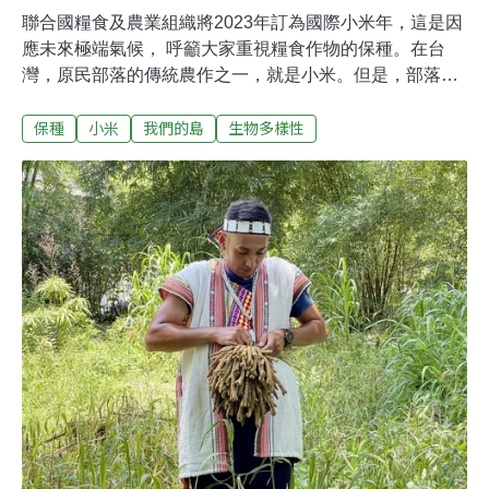
聯合國糧食及農業組織將2023年訂為國際小米年，這是因
應未來極端氣候， 呼籲大家重視糧食作物的保種。在台
灣，原民部落的傳統農作之一，就是小米。但是，部落很
多小米種子，其實，已經失去了活性。在台東金峰鄉的嘉
保種
小米
我們的島
生物多樣性
蘭村，大家尊稱「歐媽媽」的歐春香，忙著剪月桃葉、假
酸漿，要做奇拿富。歐媽媽做的奇拿富裡面，小米放的比
糯米多，雖然小米很貴，但是沒關係，歐媽媽有小米田，
自己種小米。歐媽媽的小米田 是小米保留種原的基地歐媽
媽的田裡輪流種著20多種小米，每種小米都有名字，不像
育種作物，就只是一個編號。有一年，田裡出現了一種沒
看過的、末端分叉的黑色小米，要叫甚麼名字呢？「我叫
它Naruwan，這是我自己取的名字。我不知道要給小米取
甚麼名字，因為我的名字是Ruwan，哈，所以我就叫這種
小米Naruwan。」歐媽媽說。歐媽媽從屏東霧台的魯凱部
落，嫁到台東的排灣族部落，也帶來霧台的小米品種。幾
十年來，歐媽媽每年都種小米