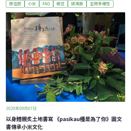
原住民
小米
FAO
樹豆
排灣族
生物多樣性
吃穀物的小鳥所製作的簡易趕鳥器，在山裡微風的助陣
下，不時發出讓人安心的聲音。「小鳥很聰明，罐頭的聲
音已經趕不走牠們了。」部落農人說，現在小米收成前，
得到田裡守著才行。儘管收成不易，小米承載著部落的文
化傳統和生物多樣性價值，在原鄉土地紛紛改種其他經濟
作物的現今，有些部落仍然堅持傳統農作，積極保存小米
種原及其神聖文化。莫拉克風災後遷居至平地的新來義部
落，部落發展協會有感於傳統排灣農耕知識的流失，數年
後號召族人返鄉耕種，組成部落小農共耕隊，重返舊部落
農地，種回傳統作物。走進來義鄉義林部落的「部落蔬
店」，架上販售著小米、紅藜、黑藜、樹豆、山芋和地瓜
等雜糧作物，也有小農順應節令種植、每日現採的蔬菜，
可說是
2020年09月07日
以身體親炙土地書寫 《pasikau種是為了你》圖文
書傳承小米文化