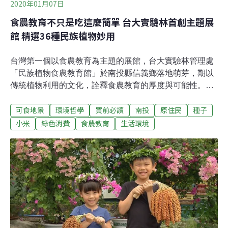
2020年01月07日
食農教育不只是吃這麼簡單 台大實驗林首創主題展
館 精選36種民族植物妙用
台灣第一個以食農教育為主題的展館，台大實驗林管理處
「民族植物食農教育館」於南投縣信義鄉落地萌芽，期以
傳統植物利用的文化，詮釋食農教育的厚度與可能性。常
設展「山野原味」，集合台灣各族群民族植物智慧，選出
可食地景
環境哲學
買前必讀
南投
原住民
種子
36種植物為代表，不但都可食用，在生活上也常常運用！
樹豆木瓜高麗菜 因台灣而有不凡身世《食農教育法》草案
小米
綠色消費
食農教育
生活環境
雖仍躺平立法院，台大實驗林管處則視食農教育的實踐，
為社會責任的一環，「民族植物食農教育館」因應而生；
不但為此再度進行民族植物的調查，更期待原民朋友能找
回過去傳統的榮光。處長蔡明哲表示，台大實驗林位於南
投信義鄉，為了善盡社會責任，五年前啟動共榮計畫，與
當地部落社區共榮共好。除了成立木工班，協助部落青年
取得證照，這幾年也推林下經濟，並以教育研究精神，建
構養蜂、種香菇的獲利模式，期能將技術傳授在地原民朋