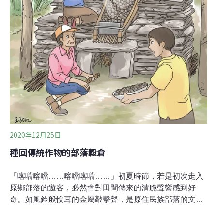
軍。德高里里長周敏勝指著有機田區的稻穗無奈表示，幾
乎每株稻穗上，都爬滿了黑椿象。2月初，台東農改場估
算，每100公頃大約有2000萬隻黑椿象，5月底估算增加十
倍，大約有2億多隻。農民認為，過去除蟲
2020年12月25日
種回傳統作物的部落穀倉
「喀噹喀噹……喀噹喀噹……」初夏時節，若是初次走入
原鄉部落的遊客，必然會對田間傳來的清脆聲響感到好
奇。如風鈴般悅耳的金屬敲擊聲，是原住民族部落的文化
聲景，傳遞著田間小米將要收成的訊息。農民為了趕走偷