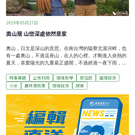
友，共享森林生態系的好處。「食農教育館不但實踐大學
社會責任，也符合聯合國永續發展目標：縮短城市與
2019年05月27日
奧山居 山巒深處依然是家
奧山，日文是深山的意思。在南台灣的隘寮北溪河畔，也
有一處奧山，不過這座山，在人的心裡。才剛進入炎熱的
夏天，喜愛陽光的九重葛正盛開，不過經過一夜下雨，位
於海拔8、900公尺的屏東三地門德文部落，卻充滿涼意。
時事專題
土地利用
環境哲學
原住民
循環經濟
從小在部落長大的杜岱蓁，得穿過一座雜草叢生的咖啡
園，才能走到自己那一片小小的田區。杜岱蓁是排灣族
小米
農林漁牧業
環境經濟
屏東
人，今年36歲，聽到有人想參觀她的菜園，開心得不得
了。她說：「這田是外婆傳下來的，傳給媽媽現在再傳給
哥哥和我。這裡種最多的是紅藜、小米，還有芋頭、芭
樂、假酸漿葉、木瓜和芭蕉。」其實她還少說了五種，樹
豆、苦萵苣、咖啡、地瓜葉和芒果樹。這片小園子長滿雜
草，看起來很不起眼，杜岱蓁卻在這裡種了12種作物，其