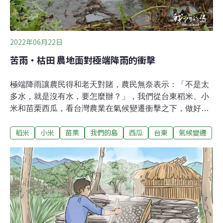
2022年06月22日
苦雨・枯田 農地面對極端降雨的衝擊
極端降雨讓農民得和老天對賭，農民無奈表示：「不是太
多水，就是沒有水，要怎麼辦？」，我們從台東稻米、小
米和苗栗西瓜，看台灣農業在氣候變遷衝擊之下，做好準
備了嗎？台東・稻米6月是一期稻作收割的季節，但今年
稻米
小米
苗栗
我們的島
西瓜
台東
氣候變遷
在台東關山沒有美麗的稻浪，農民面對的是一粒粒乾癟的
稻榖。台東縣關山鎮的稻作面積有2500公頃，因為土壤肥
沃、水質清淨，農民都以高品質的稻米自豪。今年農民按
照往例，在立春時節插秧，沒想到老天的臉色越來越難掌
握。雨下個不停，根據台東氣象站統計，今年降雨日明顯
增加，日照時數是十年來最少。這片慣行農法的稻田，因
為雨水而減產五成，但有機的稻田更慘烈。關山有120公
頃的有機專區，雨災過後，還要面對強勢回歸的害蟲大