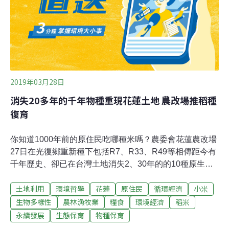
中紅藜面積最大，現在已經進入採收期。跟著祖先的腳步
耕種，杜岱蓁不使用任何化學性資材。務農不只是她的興
趣，也是全家最重要的事情。工作到一半，岱蓁的媽媽和
阿姨都跑來田裡探班，接著三個女人一起採收紅藜，速度
2019年03月28日
消失20多年的千年物種重現花蓮土地 農改場推稻種
復育
你知道1000年前的原住民吃哪種米嗎？農委會花蓮農改場
27日在光復鄉重新種下包括R7、R33、R49等相傳距今有
千年歷史、卻已在台灣土地消失2、30年的的10種原生陸
稻及小米品種，其中80歲鄉民吳連妹也提供自家代代相
土地利用
環境哲學
花蓮
原住民
循環經濟
小米
傳，名為cilipeday的陸稻品種，農改場將追蹤11種稻作生
長情形，將適應環境良好者推廣給青農種植，盼能找回失
生物多樣性
農林漁牧業
糧食
環境經濟
稻米
傳已久的傳統滋味。花蓮農改場祕書宣大平指出，由於氣
永續發展
生態保育
物種保育
候越來越極端多變，為避免農作從此消失，各地農改場都