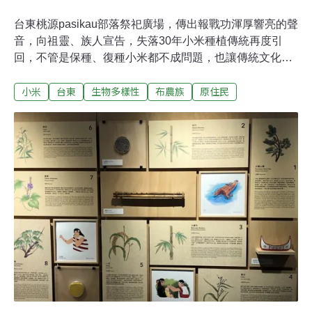
台東桃源pasikau部落祭祀廣場，傳出報戰功渾厚響亮的聲
音，向祖靈、族人宣告，失落30年小米種植傳統再度引
回，不管是保種、復種小米都不成問題，也讓傳統文化有
了實踐場域；這些事蹟更透過新書《台東桃源部落：
小米
台東
生物多樣性
布農族
原住民
pasikau種是為了你》出版，將過去布農祖先流傳的生態智
慧傳遞下來，為族群永續貢獻心力。恢復布農族小米名字
捲動部落種回遺失的價值三年前，林務局台東林區管處委
託台東縣永續發展學會執行「台東山村綠色經濟永續發計
畫」，其中一項任務就是在30年來不曾種植小米的桃源部
落，引回小米種原、種出飽滿的小米穗。桃源「pasikau」
部落是一群日治時代從內本鹿遷移到此處的郡社群布農
人，原居住於此地的卑南族人，則迫遷散居於鹿野、龍
田、初鹿等地，只留下「pasikau」的卑南族語，告訴後來
的人，此處原是一片竹林。也許是不斷遷徙的因素，使得
桃源部落逐漸失落與小米的關係。對布農族而言，小米是
無比神聖的作物，也是傳