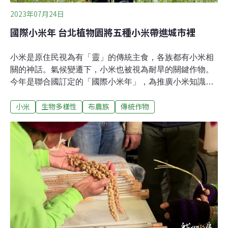
2023年07月24日
國際小米年 台北植物園將五種小米帶進城市裡
小米是原住民視為有「靈」的傳統主食，各族都有小米相
關的神話。氣候變遷下，小米也被視為耐旱的關鍵作物。
今年是聯合國訂定的「國際小米年」，為推廣小米知識與
文化的復興，台北植物園與南投卡里布安部落合作，在園
小米
生物多樣性
布農族
傳統作物
區內開設「國際小米年傳統穀物與部落文化」展覽，也在
民族植物區栽種五種來自部落的小米。國際小米年 植物園
栽種卡里布安村五種小米 小米在乾旱的環境下也能生長，
進而成為重建糧食供應系統的關鍵作物，聯合國因此將
2023年定為「國際傳統穀物年（International year of
millets 2023）」。林試所植物園組組長董景生指出，
「Millets」指的是在地傳統種植的小型禾本科作物，如小
米、高粱、薏仁等。在台灣，因小米較為人熟知，故直接
將國際傳統穀物年稱為國際小米年。因應國際小米年，台
北植物園與南投卡里布安部落合作，從7月7日起至9月10