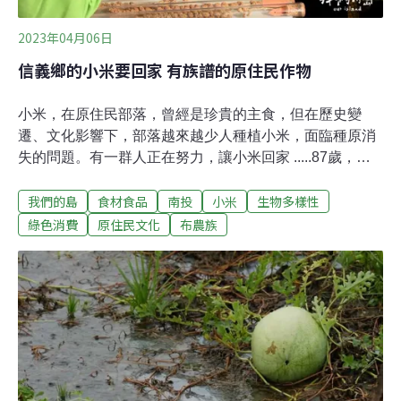
日在園區內開設「國際小米年傳統穀物與部落文化」展覽
2023年04月06日
信義鄉的小米要回家 有族譜的原住民作物
小米，在原住民部落，曾經是珍貴的主食，但在歷史變
遷、文化影響下，部落越來越少人種植小米，面臨種原消
失的問題。有一群人正在努力，讓小米回家 .....87歲，住
在南投縣信義鄉東埔部落的Hanaku阿媽，從屋子的角落，
我們的島
食材食品
南投
小米
生物多樣性
拿出他的寶貝：用青剛櫟做的杵，樟樹做的臼。這是他的
阿公送給他的嫁妝，用這對杵以及臼，阿媽把小米脫殼，
綠色消費
原住民文化
布農族
把小米搗成年糕。曾經，小米是很重要的糧食，小米的種
植與收成，貫穿了部落的歲時節令。只是，東埔很久沒有
種小米了。