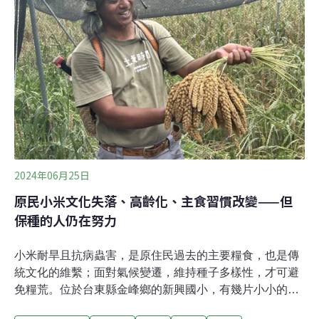
纖維，適合在乾旱缺乏灌溉的地區生長，台灣海拔2000公
尺以下的山地都可栽培小米。以往小米是原住民重要的主
要糧食作物，糯性小米具黏性，適合做麻糬、糕點，如奇
拿富、阿拜；粳性小米無黏性，適合煮粥、稀飯；中性小
米適合釀小米酒，小米田周邊也會種植些可採收來食用或
運用的植物
2024年06月25日
原民小米文化失落、高齡化、主食習慣改變——但
保種的人仍在努力
小米耐旱且抗病蟲害，是原住民過去的主要糧食，也是傳
統文化的維繫；面對氣候變遷，維持種子多樣性，才可避
免糧荒。位於台東縣金峰鄉的新興國小，有幾片小小的小
米種植地，讓原民學生了解祖先和族人耕種過程；每週四