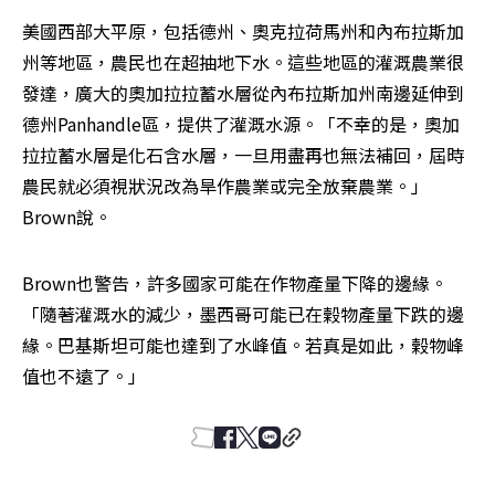
美國西部大平原，包括德州、奧克拉荷馬州和內布拉斯加
州等地區，農民也在超抽地下水。這些地區的灌溉農業很
發達，廣大的奧加拉拉蓄水層從內布拉斯加州南邊延伸到
德州Panhandle區，提供了灌溉水源。「不幸的是，奧加
拉拉蓄水層是化石含水層，一旦用盡再也無法補回，屆時
農民就必須視狀況改為旱作農業或完全放棄農業。」
Brown說。
Brown也警告，許多國家可能在作物產量下降的邊緣。
「隨著灌溉水的減少，墨西哥可能已在榖物產量下跌的邊
緣。巴基斯坦可能也達到了水峰值。若真是如此，榖物峰
值也不遠了。」