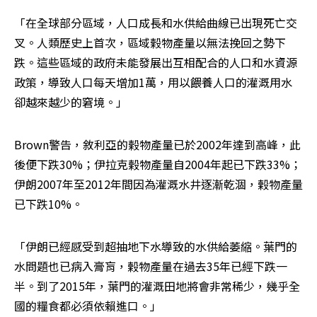
「在全球部分區域，人口成長和水供給曲線已出現死亡交
叉。人類歷史上首次，區域榖物產量以無法挽回之勢下
跌。這些區域的政府未能發展出互相配合的人口和水資源
政策，導致人口每天增加1萬，用以餵養人口的灌溉用水
卻越來越少的窘境。」
Brown警告，敘利亞的榖物產量已於2002年達到高峰，此
後便下跌30%；伊拉克榖物產量自2004年起已下跌33%；
伊朗2007年至2012年間因為灌溉水井逐漸乾涸，榖物產量
已下跌10%。
「伊朗已經感受到超抽地下水導致的水供給萎縮。葉門的
水問題也已病入膏肓，榖物產量在過去35年已經下跌一
半。到了2015年，葉門的灌溉田地將會非常稀少，幾乎全
國的糧食都必須依賴進口。」