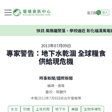
電子報
登入
快訊
風機離聚落、學校過近 彰化福漢風電案
2013年07月09日
專家警告：地下水乾涸 全球糧食
供給現危機
時事新聞
/
國際新聞
編譯
—
姜唯
審校
—
蔡麗伶
本報2013年7月8日綜合外電報導
水文
印度
土地利用
地下水
美國
生物多樣性