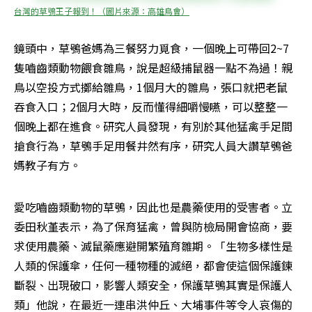
台灣的草鴞王子報到！（圖片來源：高雄鳥會）
鏡頭中，草鴞爸媽為三餐努力覓食，一個晚上可帶回2~7
隻嚙齒類動物餵食雛鳥，說是超級捕鼠器一點不為過！親
鳥以空投方式擲給雛鳥，1個月大的雛鳥，張口就把老鼠
吞食入口；2個月大時，反而懂得細嚼慢嚥，可以整整一
個晚上都在進食。研究人員發現，有別於其他猛禽手足間
搶食行為，草鴞手足用餐井然有序，研究人員大讚草鴞爸
媽教子有方。
愛吃嚙齒類動物的草鴞，因此也是農藥使用的受害者。立
委田秋堇表示，為了保育猛禽，曾與防檢局開會協商，要
求使用農藥、滅鼠藥應避開繁殖育雛期。「生物多樣性是
人類的保護傘，任何一種物種的滅絕，都會使這個保護鍊
斷裂、出現破口，影響人類安全，保護草鴞其實是保護人
類」他說，在最近一連串洪仲丘、大埔事件等令人哀傷的