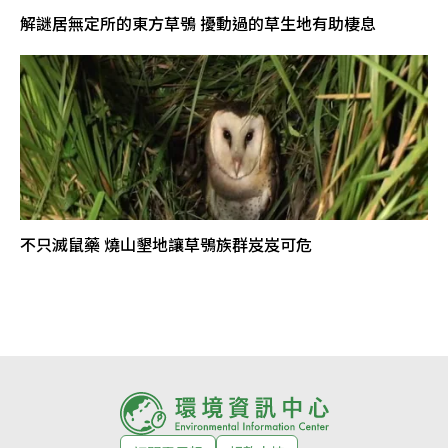
解謎居無定所的東方草鴞 擾動過的草生地有助棲息
不只滅鼠藥 燒山墾地讓草鴞族群岌岌可危