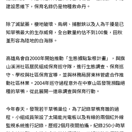
建設思維下，保育名錄仍是物種救命丹。
除了滅鼠藥，棲地破壞、鳥網、捕獸鋏以及人為干擾是已
知草鴞最大的生存威脅，全台數量約估不到100隻，田秋
堇形容為陸地的白海豚。
高雄鳥會自2000年開始推動「生態據點紮根計畫」，與旗
山溪洲社區居民組成保育巡守隊，進行生態調查、保育巡
守、學校與社區保育宣導，並與林務局屏東林管處合作推
動社區林業。2004年巡守過程意外在中寮山區發現瀕臨絕
種的草鴞，從此展開一連串調查與保育行動。
今年春天，發現若干草鴞巢位，為了記錄草鴞育雛的過
程，小組成員架設了太陽能光電板以及有線的兩個紅外線
監視系統進行記錄，歷經2個月夜間拍攝，紀錄250小時草