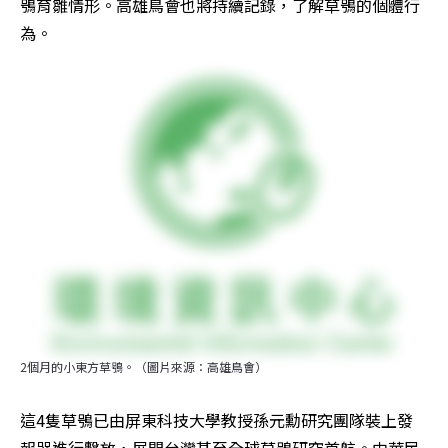
鴞育雛情形。高雄鳥會也將持續記錄，了解草鴞的個體行
為。
2個月的小東方草鴞。（圖片來源：高雄鳥會）
這4隻草鴞已由屏東科技大學教授孫元勳研究團隊裝上發