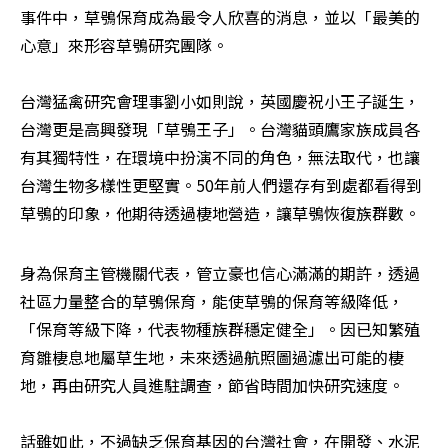
事件中，草鴞保育成為最令人欣喜的消息，並以「最美的
心意」來形容草鴞研究團隊。

台灣猛禽研究會理事劉小如則說，英國慶祝小王子誕生，
台灣更是高興發現「草鴞王子」。台灣貓頭鷹家族成員各
有其獨特性，在環境中扮演不同的角色，無法取代，也讓
台灣生物多樣性更堅實。50年前人們還存有到處都看得到
草鴞的印象，他期待透過棲地營造，讓草鴞恢復族群數。
身為保育主管機關代表，管立豪也信心滿滿的期許，透過
社區力量整合的草鴞保育，能使草鴞的保育等級降低，
「保育等級下降，代表物種族群穩定健全」。因已知繁殖
育雛棲息地屬草生地，未來透過航照圖過濾出可能的棲
地，再由研究人員進駐調查，節省時間加快研究速度。

話雖如此，不過缺乏保育基因的台灣社會，在開發、水泥