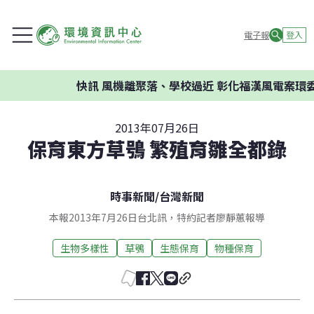
電子報
登入
快訊
風機離聚落、學校過近 彰化福漢風電案環委建
2013年07月26日
保育東方草鴞 繁殖育雛全都錄
時事新聞
/
台灣新聞
本報2013年7月26日台北訊，特約記者廖靜蕙報導
生物多樣性
草鴞
生態保育
物種保育