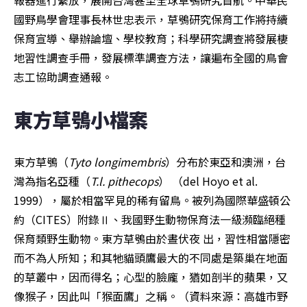
報器進行繫放，展開台灣甚至全球草鴞研究首航。中華民
國野鳥學會理事長林世忠表示，草鴞研究保育工作將持續
保育宣導、舉辦論壇、學校教育；科學研究調查將發展棲
地習性調查手冊，發展標準調查方法，讓遍布全國的鳥會
志工協助調查通報。
東方草鴞小檔案
東方草鴞（
Tyto longimembris
）分布於東亞和澳洲，台
灣為指名亞種（
T.l. pithecops
） （del Hoyo et al. 
1999），屬於相當罕見的稀有留鳥。被列為國際華盛頓公
約（CITES）附錄Ⅱ、我國野生動物保育法一級瀕臨絕種
保育類野生動物。東方草鴞由於晝伏夜 出，習性相當隱密
而不為人所知；和其牠貓頭鷹最大的不同處是築巢在地面
的草叢中，因而得名；心型的臉龐，猶如剖半的蘋果，又
像猴子，因此叫「猴面鷹」之稱。（資料來源：高雄市野