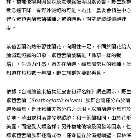
採、棲地破壞與開發以及氣候變遷等因素影響，野生族群
數急遽下降，有野外滅絕的可能。為此，農委會特生中心
建立紫苞舌蘭無菌播種之繁殖體系，期望能減緩滅絕速
度。
紫苞舌蘭為熱帶習性蘭花，向陽性十足，不同於蘭花給人
脆弱難照顧的印象，紫苞舌蘭號稱能「像草一樣的栽
培」，生命力旺盛，過去在蘭嶼、綠島屬常見的物種，誰
知道在短短數十年間，野生族群就要說再見。
依據《台灣維管束植物紅皮書初評名錄》調查顯示，野生
紫苞舌蘭（
Spathoglottis plicata
）族群台灣僅分布於蘭
嶼及綠島，是此物種天然分布之北限。以前蘭嶼全島可於
荒地、芋田或村落邊發現蹤跡；和一葉蘭相同，由於花形
美麗，而遭受人類濫採；另外棲地破壞及開發等因素，也
讓紫苞舌蘭族群逐漸式微，僅零星存於溪邊峭壁、森林深