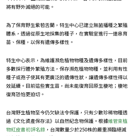
將有野外滅絕的可能。
為了保育野生紫苞舌蘭，特生中心已建立無菌播種之繁殖
體系，透過從原生地採集的種子，在實驗室進行一連串育
苗、保種，以保有遺傳多樣性。
特生中心表示，為維護瀕危植物物種及遺傳多樣性，目前
多數採行體外繁殖方法，保存瀕危植物物種，並利用有性
種子或孢子使其有更廣泛的遺傳性狀，讓遺傳多樣性得以
效延續。目前這些實生苗，尚未能復育回原生棲地；棲地
復育恐怕更迫切。
台灣野生植物至今仍欠缺法令保護，只有少數珍稀物種透
過《文化資產保存法》以自然紀念物保護。根據
維管束植
物紅皮書初評名錄
，台灣數量少於250株的嚴重瀕臨絕滅