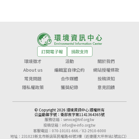
訂閱電子報
捐款支持
環境徵才
活動
關於我們
About us
編輯室自律公約
網站授權條款
常見問題
合作媒體
投稿須知
隱私權政策
獲獎紀錄
意見回饋
© Copyright 2026 環境資訊中心 版權所有
公益勸募字號：
衛部救字第1141364365號
服務信箱：
service@tnf.org.tw
投稿信箱：
infor@e-info.org.tw
客服電話：070-10101-666／02-2910-6000
地址：231023新北市新店區民權路48號3樓（近捷運大坪林站1號出口）