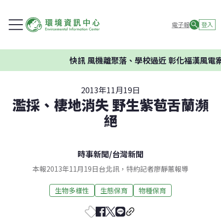
電子報
登入
快訊
風機離聚落、學校過近 彰化福漢風電案環
2013年11月19日
濫採、棲地消失 野生紫苞舌蘭瀕
絕
時事新聞
/
台灣新聞
本報2013年11月19日台北訊，特約記者廖靜蕙報導
生物多樣性
生態保育
物種保育