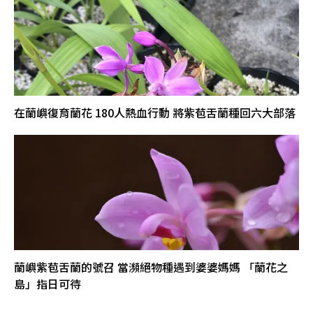
在蘭嶼復育蘭花 180人熱血行動 將紫苞舌蘭種回六大部落
蘭嶼紫苞舌蘭的號召 當瀕絕物種遇到婆婆媽媽 「蘭花之
島」指日可待