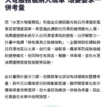
併考量
而「水里大彎服務區」則是由交通部觀光局日月潭國家風
景區管理處提案，希望藉此調節日月潭的擁擠觀光人潮，
為周邊遊憩系統引入日月潭環潭區的遊客，以抒解壓力。
計畫中強調「綠色運具之無縫接軌」，企圖將鄰近據點與
日月潭地區以火車、自行車、接駁車、纜車等形成無接縫
的遊憩模式，但同時也有商店、餐廳、停車場，並在水里
溪周邊開發度假旅館等設施。
此計畫預計要分三期，但開發單位卻沒有詳細報告整體考
量，其中又以纜車部分的規劃最惹議，雖然開發單位表示
纜車將會另案環評，但大會認為應該一併做為考量，因此
也需要在本案中說明清楚。