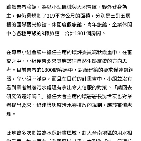
雖然業者強調，將以小型機械與大地冒險、野外健身為
主，但仍舊規劃了219平方公尺的面積，分別是三到五層
樓的國際觀光旅館、休閒度假旅館、青年旅館、企業休閒
中心各種等級的9棟旅館，合計1801個房間。
在專案小組會議中擔任主席的環評委員馮秋霞重申，在審
查之中，小組便曾要求其應該往自然生態旅遊的方向思
考。目前業者的1800間客房中，對綠建築的要求僅達到銅
級，令小組不滿意，而且在目前的計畫書中，小組並沒有
看到業者對廢污水處理有拿出令人信服的對策。「請回去
研究清楚好嗎？」擔任大會主席的環署署長沈世宏也對業
者提出要求，綠建築與廢污水零排放的規劃，應該審慎處
理。
此地曾多次劃設為水保計畫區域，對大台南地區的用水相