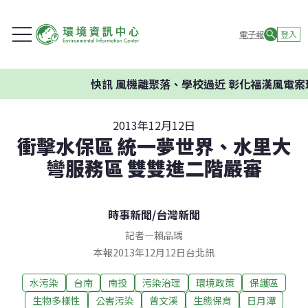
電子報
登入
快訊
風機離聚落、學校過近 彰化福漢風電案環委
2013年12月12日
衝擊水保區 統一夢世界、水里大
彎服務區 雙雙進二階嚴審
時事新聞
/
台灣新聞
記者
—
賴品瑀
本報2013年12月12日台北訊
水污染
台南
南投
污染治理
環境政策
保護區
生物多樣性
公害污染
曾文溪
生態保育
日月潭