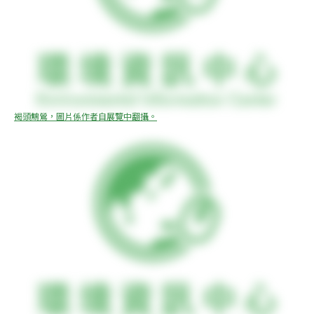
褐頭鷦鶯，圖片係作者自展覽中翻攝。