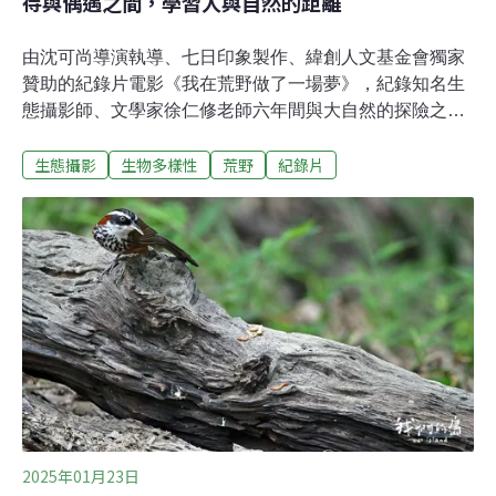
待與偶遇之間，學習人與自然的距離
由沈可尚導演執導、七日印象製作、緯創人文基金會獨家
贊助的紀錄片電影《我在荒野做了一場夢》，紀錄知名生
態攝影師、文學家徐仁修老師六年間與大自然的探險之
路。80歲的徐仁修，長期透過鏡頭與文字探索自然，既記
生態攝影
生物多樣性
荒野
紀錄片
錄壯麗風景，也不斷警示生態消亡。2019年的一場手術，
讓他首次感受到時間的重量，本片以極致詩意的影像語言
凝結徐仁修的凝視與執著。沈可尚說，這部片讓他學會
「浪費時間」：在漫長等待與偶然相遇之間，體會人與自
然的真正距離。 「我一直嚮往那些一生只做一件事的
人。」《我在荒野做了一場夢》不是典型的生態紀錄片。
導演沈可尚說，他與團隊一路在拍攝中拋開既定想像，轉
而尋找一種更貼近生命狀態的觀看方式——「怎麼拍，才
最適合這個人、這段歷程，最後還能讓觀眾確實感到被觸
動。」一切緣起於製片王師的一通電話。王師留意到徐仁
修《台灣最後的荒野》攝影集引發的回響，便邀沈可尚談
談拍攝的可能性。沈可尚憶述第一次和徐仁修見面時，對
2025年01月23日