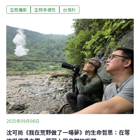
金會（下稱自然環資）6日舉辦《樹說島語・森命相連》
生態攝影
生物多樣性
台灣杉
生物多樣性守護計畫特展開幕式。展覽以台灣最高樹的等
身影像開始，進一步透過五位台灣生態攝影師的影像作
品，展現更多山岳風景與野生動物的樣貌。期待透過觀
展，重新思考人與自然的關係。「找樹的人」次次挺進深
山 貼近巨木並理解巨木面對全球氣候變遷與生物多樣性流
失，自然環資舉辦《樹說島語・森命相連 —— 1 Tree 1
World》策展，結合展覽與行動，期待從一棵樹開始聽見
整座島嶼的聲音。展場透過生態影像作品、環境信託工作
與保育成果的展示，讓大眾理解並思考自然人與自然的關
係。6日自然環資舉辦開幕式，自然環資董事長陳瑞賓表
示，「台灣是一座島嶼，也是一張生命彼此交織的網絡。
我們與野生動植物相鄰而居，唯有守護土
2025年09月08日
沈可尚《我在荒野做了一場夢》的生命哲思：在等