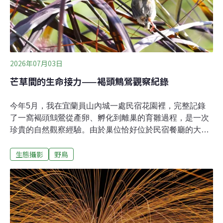
2026年07月03日
芒草間的生命接力——褐頭鷦鶯觀察紀錄
今年5月，我在宜蘭員山內城一處民宿花園裡，完整記錄
了一窩褐頭鷦鶯從產卵、孵化到離巢的育雛過程，是一次
珍貴的自然觀察經驗。由於巢位恰好位於民宿餐廳的大落
地窗前，舒適的室內環境提供了觀察上的便利，讓我在不
生態攝影
野鳥
驚擾親鳥的情況下，得以長時間記錄牠們的繁殖行為。芒
草叢中的隱蔽巢位這窩褐頭鷦鶯在一叢觀賞用芒草中築
巢。巢體利用葉片纖維與細草編織而成，由於體積小巧，
且材質顏色與周遭枯芒草相近，巧妙地融入了環境中。即
使距離民宿餐廳的大落地窗不遠，若非刻意尋找，仍難以
察覺其存在。繁殖期間，附近偶有中杜鵑活動，由於褐頭