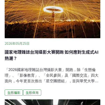
鷦鶯是中杜鵑常見的寄主之一，因此我特別留意是否出現
托卵現象。然而整個繁殖期間，並未發現異常蛋型或寄生
跡象。親鳥的孵卵策略與行為巢內共有四枚蛋。我原本以
為褐頭鷦鶯會像黑枕藍鶲或朱鸝一樣，需要長時間待在巢
內孵蛋。然而實際觀察後卻發現，親鳥進出巢的時間相當
短暫，往往稍微停留便再度離開。
2026年05月25日
國家地理雜誌台灣攝影大賽開跑 如何應對生成式AI
熱潮？
「2026國家地理雜誌台灣攝影大賽」開跑，除「生態倫
理」、「影像教育」、「全民參與」及「國際交流」四大
面向，今年更首次推出「星空團體組」，並與華梵大學首
辦青少年攝影點評沙龍，及多場攝影講座及手機攝影工作
生態攝影
生態保育
坊。徵件將於8月31日截止。攝影大賽邁入10週年，面對
AI改圖、造圖來勢洶洶，是否令評審作品更困難？《國家
地理》雜誌繁體中文版總編輯李永適向《環境資訊中心》