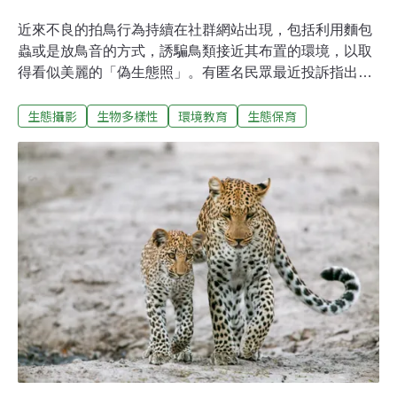
近來不良的拍鳥行為持續在社群網站出現，包括利用麵包
蟲或是放鳥音的方式，誘騙鳥類接近其布置的環境，以取
得看似美麗的「偽生態照」。有匿名民眾最近投訴指出，
在新北市金山區跳石海岸附近，有不肖拍鳥者在樹枝上放
生態攝影
生物多樣性
環境教育
生態保育
豬肝或是用透明的釣線綑綁食物，吸引當地的保育類猛禽
大冠鷲，此舉引起不少生態觀察者和愛好者憤怒。這隻大
冠鷲被餵食以豬肝、綁在線上的食物。令人憂心的是，這
些豬肝或是食材如果腐壞，對大冠鷲恐怕會造成傳染病；
而透明的釣線被大冠鷲吃下肚，可能會導致死亡。鳥類生
態專家李璟泓也提醒，以食物或鳥音誘及鳥類拍攝的結
果，不但會讓野生動物降低對人的警戒心，同時因為被食
物吸引產生的制約，野生鳥類被天敵獵食或是被人類獵捕
或是因為鄰近道路被車輛撞擊路殺的風險都會相對提高。
而在繁殖季播放鳥音不斷干擾的結果，也會讓鳥類求偶成
功的機會降低，甚至會讓鳥棄巢。鳥類攝影或賞鳥本來是
一種舒緩身心的休閒活動，國內外絕大多數的公共空間都
會