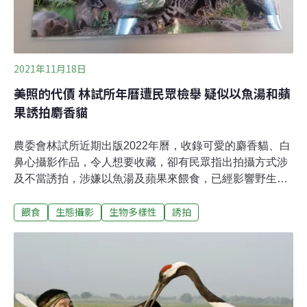
2021年11月18日
美照的代價 林試所年曆遭民眾檢舉 疑似以魚湯和蘋
果誘拍麝香貓
農委會林試所近期出版2022年曆，收錄可愛的麝香貓、白
鼻心攝影作品，令人想要收藏，卻有民眾指出拍攝方式涉
及不當誘拍，涉嫌以魚湯及蘋果來餵食，已經影響野生動
物行為，向保七總隊檢舉。根據年曆上的資訊，照片拍攝
餵食
生態攝影
生物多樣性
誘拍
者為前福山研究中心主任、林試所技術服務組組長劉一
新。對於公家機關疑似做出不良示範，林試所所長曾彥學
表示，將進一步向劉姓組長了解事情原委，未來在出版品
的把關上也會更謹慎。曾彥學並藉此呼籲社會大眾，不該
以不當的手法進行動物誘拍。公家機關年曆使用涉誘拍照
片 遭民眾檢舉年底將至，各機關行號紛紛推出2022年曆，