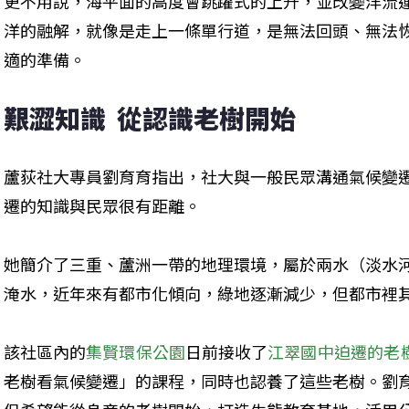
更不用說，海平面的高度會跳躍式的上升，並改變洋流
洋的融解，就像是走上一條單行道，是無法回頭、無法
適的準備。
艱澀知識  從認識老樹開始
蘆荻社大專員劉育育指出，社大與一般民眾溝通氣候變
遷的知識與民眾很有距離。
她簡介了三重、蘆洲一帶的地理環境，屬於兩水（淡水
淹水，近年來有都市化傾向，綠地逐漸減少，但都市裡
該社區內的
集賢環保公園
日前接收了
江翠國中迫遷的老
老樹看氣候變遷」的課程，同時也認養了這些老樹。劉