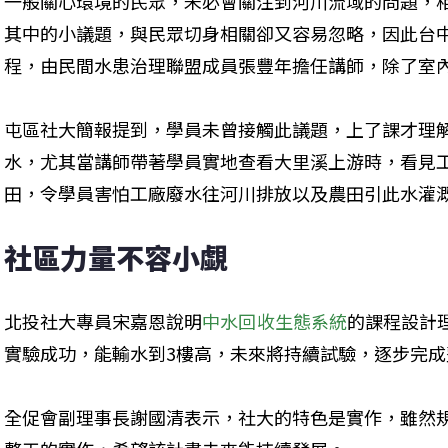
一般關心環境的民眾，未必會關注到河川流域的問題，
其中的小議題，與民眾切身相關卻又容易忽略，因此台
程，由民間水患治理聯盟成員張豐年擔任講師，除了室
屯區社大簡報提到，學員未曾接觸此議題，上了課才理
水，尤其當講師帶著學員實地查看大里溪上游時，看見
田，令學員害怕工廠廢水往河川排放以及農田引此水灌
社區力量不容小覷
北投社大專員宋嘉恩說明
中水回收生態系統
的課程設計
實驗成功，能輸水到3樓高，未來將持續試驗，逐步完
全促會副理事長謝國清表示，社大的特色是實作，雖然