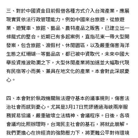
三、對於中國資金目前假借各種方式介入台灣產業，應展
現實質依法行政管理能力。例如中國來台旅遊，從旅遊
業、遊覽車、旅館、藝品、農特產品之販售，已建立出一
條龍式的整合。近期已有多起案例，直指花東一帶大型開
發案，包含旅館、渡假村、休閒園區，以及嚴重傷害海洋
生態之紅珊瑚…等藝品店，都已被中資取代，未來中國大
舉投資推波助瀾之下，大型休閒產業將加速並大幅取代現
有民宿等小而美、兼具在地文化的產業。本會對此深感憂
心。
四、本會對於執政機關無法遵守基本的議事規則，傷害法
治社會而感到憂心。尤其是3月17日荒謬通過海峽兩岸服
務貿易協議，嚴重破壞立法精神、會議程序。日後，各項
會議均比照辦理時，台灣民主社會的基石，將就此崩解。
我們更擔心在拚經濟的強勢壓力下，將更難公平對待環境