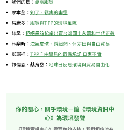
我們的島：
憂慮服貿
廖本全：
夠了，鬆綁的幽靈
馬康多：
服貿與TPP的環境風險
綠黨：
拒絕黑箱協議出賣台灣國土永續和世代正義
林樂昕：
洩氣皮球、銹鐵網、休耕田與自由貿易
彭瑞祥：
TPP自由貿易的環保承諾 口惠不實
譚偉恩、蔡育岱：
地球日反思環境與貿易自由化
你的關心，關乎環境—讓《環境資訊中
心》為環境發聲
《環境資訊中心》需要你的支持！我們相信唯有