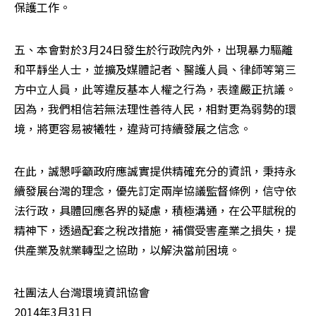
保護工作。
五、本會對於3月24日發生於行政院內外，出現暴力驅離
和平靜坐人士，並擴及媒體記者、醫護人員、律師等第三
方中立人員，此等違反基本人權之行為，表達嚴正抗議。
因為，我們相信若無法理性善待人民，相對更為弱勢的環
境，將更容易被犧牲，違背可持續發展之信念。
在此，誠懇呼籲政府應誠實提供精確充分的資訊，秉持永
續發展台灣的理念，優先訂定兩岸協議監督條例，信守依
法行政，具體回應各界的疑慮，積極溝通，在公平賦稅的
精神下，透過配套之稅改措施，補償受害產業之損失，提
供產業及就業轉型之協助，以解決當前困境。
社團法人台灣環境資訊協會

2014年3月31日