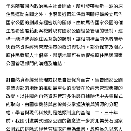
年來隨著國內政治民主社會開放，所引發帶動新一波的原
住民運動有關之外，也跟最近兩年保育團體呼籲設立馬告
國家公園的劃設有極密切的關係。由於馬告國家公園的催
生者希望能藉此案檢討現有國家公園經營管理的機制，建
構一能增進與原住民互動的體制，讓相關權益關係者能參
與自然資源經營管理決策的擬訂與執行。部分保育及關心
原住民發展人士倡議，部落地圖可有效促進原住民與國家
公園管理部門的溝通及連結。 

對自然資源經營管理或說是自然保育而言，馬告國家公園
芻議與部落地圖的推動最重要的影響在於經營管理典範的
改變。以往國內自然資源管理多沿襲日據時代中央集權式
的取向，由國家機器與官僚菁英掌握決策與資源的分配
權，學者與現代科技則是這類制度的基礎。二、三十年
前，我國引進美式國家公園的觀念進一步將北美黃石國家
公園式的排除式經營管理取向奉為圭臬，忽略長久以來人