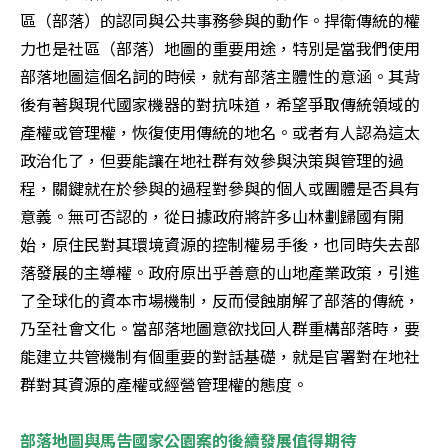
區（部落）的認同與公共事務參與的動作。捍衛傳統的權
力也是社區（部落）地圖的重要用途，特別是當我們使用
部落地圖這個名詞的時候，就有部落主體性的意涵。其背
後有著與現代國家機器的對抗味道，希望爭取傳統領域的
產權或管理權，恢復使用傳統的地名。或者有人認為這太
政治化了，但要能讓在地社群有效參與決策與管理的過
程，關鍵就在於參與的過程對參與的個人或團體是否具有
意義。無可否認的，從日據政府將許多山林劃歸國有開
始，原住民對其環境資源的控制權易手後，也同時失去部
落發展的主導權。政府原出乎善意的山地產業政策，引進
了全球化的資本市場機制，反而侵蝕崩解了部落的傳統，
乃至社會文化。當部落地圖意欲找回人群重構部落時，要
能建立共管機制有個重要的對話基礎，就是官署對在地社
群對其資源的產權或經營管理權的態度。
部落地圖與馬告國家公園案的後續發展值得期待