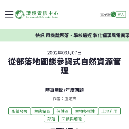
電子報
登入
快訊
風機離聚落、學校過近 彰化福漢風電案環委
2002年03月07日
從部落地圖談參與式自然資源管
理
時事新聞
/
年度回顧
作者：盧道杰
永續發展
生態保育
保護區
生物多樣性
土地利用
部落
回顧與前瞻