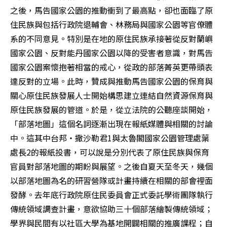
之後，馬告國家公園的推動衝到了最高點，卻也面臨了原
住民族與包括行政院退輔會、林務局與國家公園等官僚體
系的不同意見。特別是在地的原住民族承接著從反對蘭嶼
國家公園、反對能丹國家公園以降的受害者意識，對馬告
國家公園案懷抱著相當的戒心，從政的部落菁英更帶頭表
達反對的立場。此時，贊成與推動馬告國家公園的保育與
關心原住民族發展人士開始構思建立連結自然資源保育與
原住民族發展的管道。於是，從立法院的公聽座談開始，
「部落地圖」這個名詞逐漸出現在報紙媒體與相關的討論
中。這其中台邦‧撒沙勒君1與太魯閣國家公園管理處葉
處長2的報紙投書，可以說是分別代表了原住民族與保育
官員對部落地圖的期盼與展望。之後自夏天至冬天，幾個
以部落地圖為名的研習營隊或計畫持續在相關的部會裡面
發酵。去年底行政院原住民委員會正式委託學術團隊執行
傳統領域調查計畫，意欲協助三十個部落繪製傳統領域；
學界與民間有以社區大學為基地開闢相關的推廣課程；自