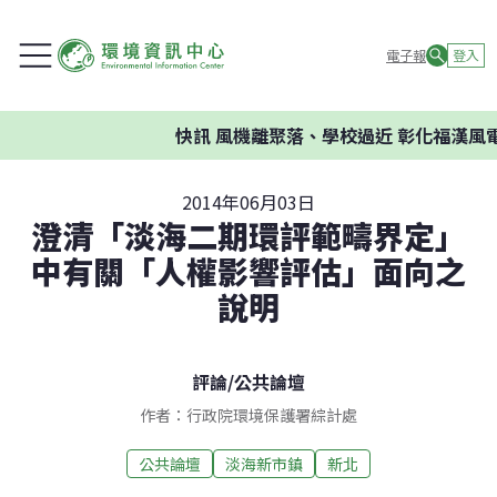
電子報
登入
快訊
風機離聚落、學校過近 彰化福漢風電
2014年06月03日
澄清「淡海二期環評範疇界定」
中有關「人權影響評估」面向之
說明
評論
/
公共論壇
作者：行政院環境保護署綜計處
公共論壇
淡海新市鎮
新北