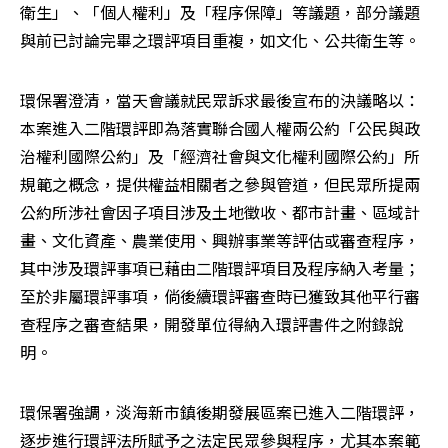
衛生」、「個人權利」及「程序保障」等議題，部分議題
與前已討論完畢之環評項目重複，如文化、公共衛生等。
環保署澄清，當天會議就民眾訴求最後宣布的決議略以：
本案進入二階環評即為落實聯合國人權兩公約「公民與政
治權利國際公約」及「經濟社會與文化權利國際公約」所
規範之概念，提供權益相關者之參與管道，但民眾所提兩
公約所涉社會因子項目涉及土地徵收、都市計畫、區域計
畫、文化資產、農業使用、興辦事業等評估或審查程序，
其中涉及環評事項已藉由二階環評項目及程序納入考量；
至於非屬環評事項，倘後續環評審查時已獲致其他平行審
查程序之審查結果，開發單位得納入環評書件之附錄說
明。
環保署強調，淡海新市鎮後期發展區案已進入二階環評，
逐步進行環評法所賦予之法定民眾參與程序，尤其本案範