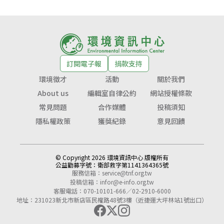
訂閱電子報
捐款支持
環境徵才
活動
關於我們
About us
編輯室自律公約
網站授權條款
常見問題
合作媒體
投稿須知
隱私權政策
獲獎紀錄
意見回饋
© Copyright 2026 環境資訊中心 版權所有
公益勸募字號：
衛部救字第1141364365號
服務信箱：
service@tnf.org.tw
投稿信箱：
infor@e-info.org.tw
客服電話：070-10101-666／02-2910-6000
地址：231023新北市新店區民權路48號3樓（近捷運大坪林站1號出口）