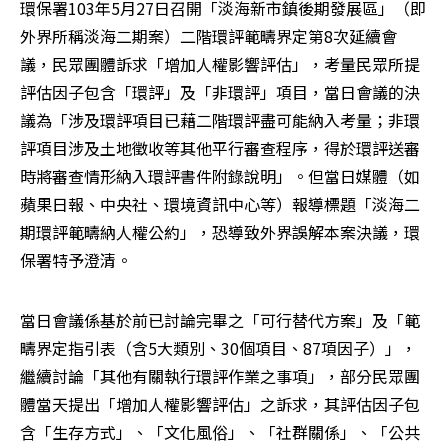
環保署103年5月27日召開「淡海新市鎮後期發展區」（即
外界所稱淡海二期案）二階環評範疇界定第8次延續會
議，民眾團體訴求「增加人權影響評估」，考量民眾所提
評估因子包含「環評」及「非環評」項目，當日會議的決
議為「涉及環評項目已藉二階環評盡可能納入考量；非環
評項目涉及土地徵收等其他平行審查程序，得於環評送審
時將審查情形納入環評書件附錄說明」。但當日媒體（如
蘋果日報、中央社、環境資訊中心等）報導標題「淡海二
期環評範疇納人權公約」，恐導致外界誤解本案決議，環
保署特予澄清。
當日會議係基於前已討論完畢之「可行替代方案」及「範
疇界定指引表（含5大類別、30個項目、87項因子）」，
繼續討論「其他有關執行環評作業之事項」，部分民眾團
體當天提出「增加人權影響評估」之訴求，其評估因子包
含「生存方式」、「文化風俗」、「社群關係」、「公共