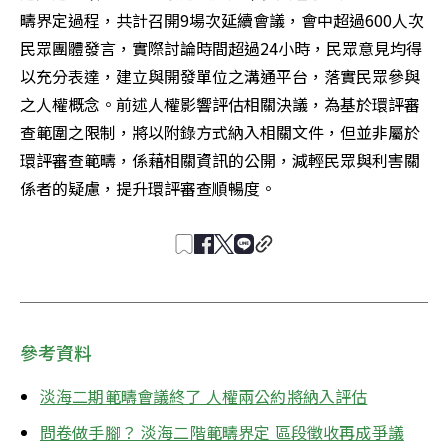
疇界定過程，共計召開9場次延續會議，會中超過600人次
民眾團體發言，實際討論時間超過24小時，民眾意見均得
以充分表達，建立與開發單位之溝通平台，落實民眾參與
之人權概念。前述人權影響評估相關決議，為基於環評審
查範圍之限制，將以附錄方式納入相關文件，但並非屬於
環評審查範疇，係藉相關資訊的公開，減輕民眾與利害關
係者的疑慮，提升環評審查順暢度。
參考資料
淡海二期範疇會議終了 人權兩公約將納入評估
問卷做手腳？ 淡海二階範疇界定 區段徵收再成爭議