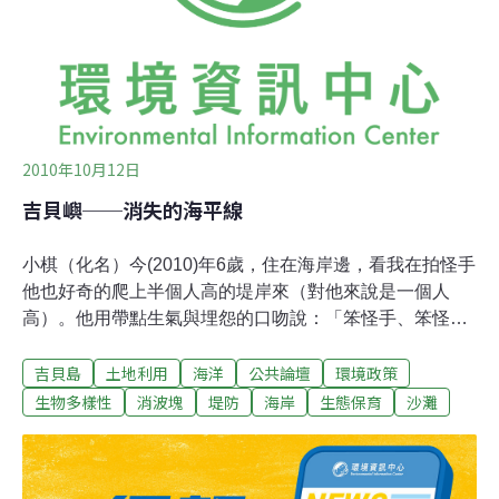
2010年10月12日
吉貝嶼──消失的海平線
小棋（化名）今(2010)年6歲，住在海岸邊，看我在拍怪手
他也好奇的爬上半個人高的堤岸來（對他來說是一個人
高）。他用帶點生氣與埋怨的口吻說：「笨怪手、笨怪
手」。我問他原因？他氣呼呼的回我：「這樣以後就沒辦
吉貝島
土地利用
海洋
公共論壇
環境政策
法下去玩了」。以前拍片的經驗讓我下意識的察覺到小棋
將給這報導帶來意料之外的力道。當我還在盤算該如何
生物多樣性
消波塊
堤防
海岸
生態保育
沙灘
「循循善誘」時，他已經跑到黃色怪手的前頭，試圖要用
一己之力把怪手抬起，一邊抬一邊氣喘吁吁的說：「怪手
太重了......太高了......太大了」。我忍著內心的抽痛幫他拍