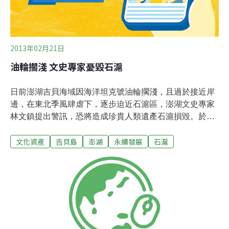
2013年02月21日
油輪擱淺 文史專家憂毀石滬
日前澎湖吉貝海域因海洋坦克號油輪擱淺，且過於接近岸
邊，在東北季風肆虐下，逐步迫近石滬區，澎湖文史專家
林文鎮提出警訊，恐將造成珍貴人類遺產石滬損毀。於此
同時，平台鐵船也無情摧毀鄰近的石滬，由於吉貝石滬數
文化資產
吉貝島
澎湖
永續發展
石滬
88口，密度及數量高居全國之冠，素有「石滬故鄉」美
譽，沿岸遍布石滬，不僅鐵殼船造成石滬破壞，同時海洋
坦克號不堪風浪襲擊，也逐步逼近石滬區，讓文史工作者
林文鎮大力奔走疾呼盡速完成抽油作業，移走海洋坦克
號，才不會破壞當地石滬景觀及海洋生態。