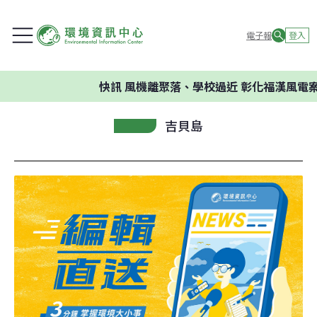
電子報
登入
快訊
風機離聚落、學校過近 彰化福漢風電案
吉貝島