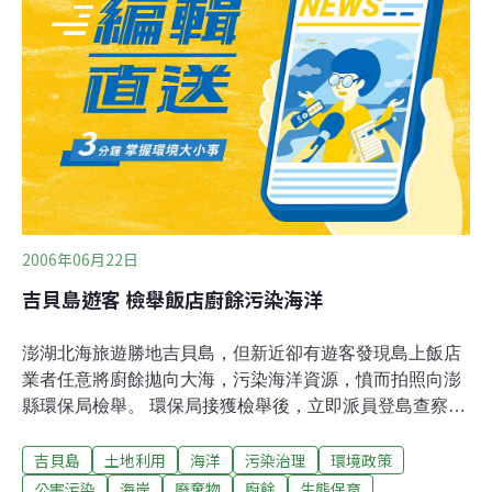
了幾張照片，講不出話來，只能看著他跑到更前頭去抬那
怪手斗上的鐵鉤子。等他放棄後，我陪著他到堤岸上拿起
到處都是的咾咕丁（珊瑚殘骸）丟那怪手，我一時出了
神，小棋還認真的提醒我：「一起丟阿！」......這是我第二
次來到吉貝，平常若想就近吹風看海或想跟朋友安靜的聊
聊天，我就會繞過這二三十年來被大量水泥化的港區（社
區）慢步往東走，途中經
2006年06月22日
吉貝島遊客 檢舉飯店廚餘污染海洋
澎湖北海旅遊勝地吉貝島，但新近卻有遊客發現島上飯店
業者任意將廚餘拋向大海，污染海洋資源，憤而拍照向澎
縣環保局檢舉。 環保局接獲檢舉後，立即派員登島查察，
雖然遊客有指出飯店名稱，但因現場廚餘無法分辨，加上
吉貝島
土地利用
海洋
污染治理
環境政策
鄰近飯店有3家，遭指控的業者否認任意拋棄廚餘入海，
但願意負擔清理的責任，立即派員進行清理，由於查無實
公害污染
海岸
廢棄物
廚餘
生態保育