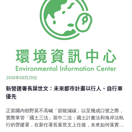
會棲地守護部與鄉土關懷委員會共同籌劃，自去年12月
起，進行兩個月緊密的前置作業與規劃，在問卷題目設
計，參採2013年在波蘭華沙召開的COP 19 氣候變遷會議
資料、行政院經建會國家氣候變遷調適政策綱領及相關文
獻等資料，並徵詢國內長期關注氣候變遷議題的台達電子
文教基金會張揚乾副執行長、謝雯凱氣候與能源計畫專
員，以及台灣大學政治系林子倫助理教授等專家之意見，
進行問卷題目編修，並同步制定街訪執行方式及問卷分析
模式。荒野指出，街訪調查以該會1
2008年08月29日
新營建署長葉世文：未來都市計畫以行人、自行車
優先
正當國內朝野莫不高喊「節能減碳」以至幾成口號之際，
實際掌管「國土三法」當中二法：國土計畫法和海岸法執
行的營建署，在新任署長葉世文上任後，未來如何落實節
能減碳目標，格外引人矚目。 8月29日上午，新任營建署