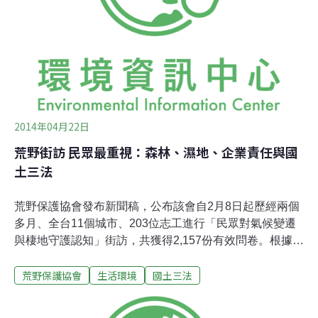
改變了部落記憶中的知本濕地。
2014年04月22日
荒野街訪 民眾最重視：森林、濕地、企業責任與國
土三法
荒野保護協會發布新聞稿，公布該會自2月8日起歷經兩個
多月、全台11個城市、203位志工進行「民眾對氣候變遷
與棲地守護認知」街訪，共獲得2,157份有效問卷。根據問
卷統計結果，民眾認為政府最應優先施行改善氣候變遷與
荒野保護協會
生活環境
國土三法
棲地守護的三項政策為：荒野表示，希望將問卷分析結果
做為重要民意基礎，期待促成相關法案之立法。這份「民
眾對氣候變遷與棲地守護認知」問卷調查，由荒野保護協