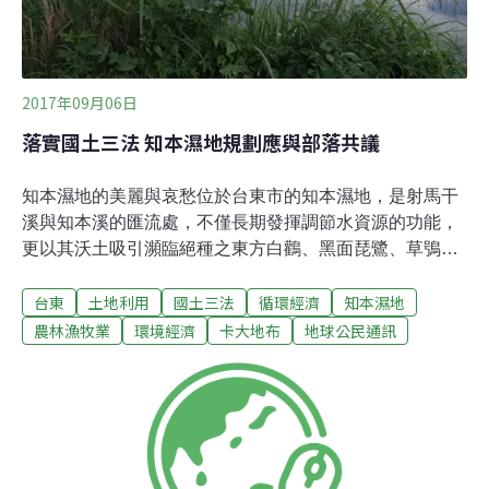
2017年09月06日
落實國土三法 知本濕地規劃應與部落共議
知本濕地的美麗與哀愁位於台東市的知本濕地，是射馬干
溪與知本溪的匯流處，不僅長期發揮調節水資源的功能，
更以其沃土吸引瀕臨絕種之東方白鸛、黑面琵鷺、草鴞等
鳥類過境停留，歷來鳥種記錄就有53科180種之多註1，民
台東
土地利用
國土三法
循環經濟
知本濕地
國104年國際鳥盟將之劃設為重要野鳥棲息地（IBA），而
世代生活於此的卑南族人註2，所傳承的遷移歷史及古老
農林漁牧業
環境經濟
卡大地布
地球公民通訊
故事，堆疊出知本濕地的文化底蘊，其生態豐饒、人文薈
萃，卻長時間飽受開發案的覬覦，如縣府早年的「知本綜
合遊樂區」開發計畫，到近期規劃的「棒壘球場」和「太
陽能光電及教育示範區計畫」等；這30年來，知本溪興築
堤防、溪流固定化，溪流水圳化，加上開發整地，天災和
人為破壞等行為，讓知本濕地生態不斷面臨危機，也徹底