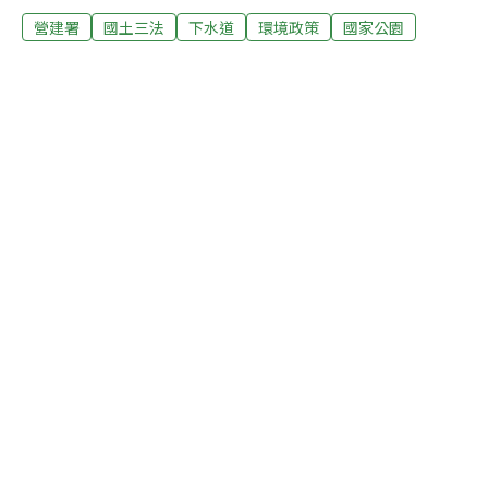
營建署
國土三法
下水道
環境政策
國家公園
署長的布達典禮，由內政部長廖了以主持，典禮上聚集營
建署各部同仁及建築業界代表。身為肩負國土永續發展及
公共營建工程推動等重要任務的營建署新任長官，葉世文
以曾任三座國家公園管理處處長的經歷，對於都市發展與
生態維護之間的拿捏，似有特別的專業見解。走馬上任第
一天的布達典禮上，即呼籲同仁要有全新的思考。他表
示，未來營建署的工作重點，將轉為綠色營建、綠色生
活、永續台灣為主要目標。 布達交接宣示後，內政部長廖
了以期勉並重申未來營建署的重點工作，包含與負責國土
復育條例的經建會密切合作，共同推動國土三法，以奠定
國土永續的根基；其二為善用生態城市規劃及容積率獎勵
措施，提升都市更新效能及國際競爭力。 針對國際上