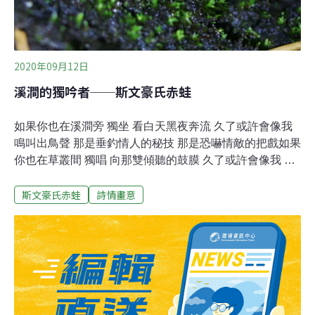
2020年09月12日
溪澗的獨吟者──斯文豪氏赤蛙
如果你也在溪澗旁 獨坐 看白天黑夜奔流 久了或許會像我
鳴叫出鳥聲 那是垂釣情人的秘技 那是恐嚇情敵的把戲如果
你也在草叢間 獨唱 向那雙傾聽的鼓膜 久了或許會像我 腳
趾形成婚墊 那時愛情揭開了序幕 那時血脈譜出了續曲如果
斯文豪氏赤蛙
詩情畫意
你也在石縫中 獨白 以相互黏聚的卵粒 久了或許會像我 在
春秋兩季 以自身禮讚天地的豐厚 以子嗣歌頌生命的奧妙如
果你也在水域裡 獨處 逐水藻落葉而食 久了或許會像我 吸
盤如此發達 才能站穩湍急的世界 才能安坐競技的日常