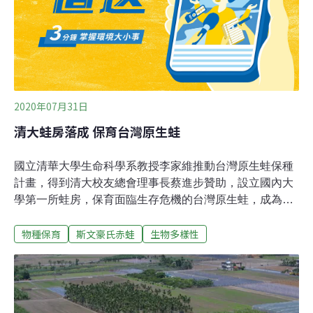
2020年07月31日
清大蛙房落成 保育台灣原生蛙
國立清華大學生命科學系教授李家維推動台灣原生蛙保種
計畫，得到清大校友總會理事長蔡進步贊助，設立國內大
學第一所蛙房，保育面臨生存危機的台灣原生蛙，成為保
育台灣原生蛙的中繼站，孕育出蝌蚪回歸自然。李家維
物種保育
斯文豪氏赤蛙
生物多樣性
說，蛙類因棲地大量喪失、棲地汙染而面臨空前的生存壓
力，近半物種處於滅絕邊緣。根據紀錄，自1980年起已有
120種以上蛙類徹底消失。台灣原生種的青蛙有36種，其
中14種是台灣特有種，希望能將台灣每一種蛙類都收入清
大蛙房。李家維指出，目前全台灣只有台北市立動物園在