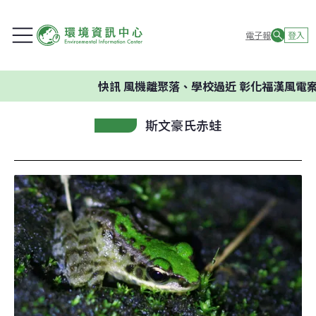
電子報
登入
快訊
風機離聚落、學校過近 彰化福漢風電案
斯文豪氏赤蛙