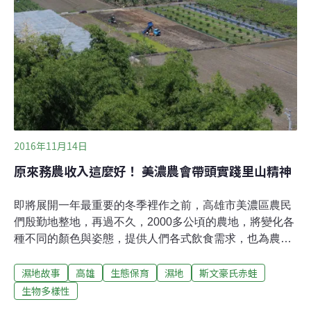
進行青蛙的保育計畫。他特地向該動物園取經設計蛙缸及
飼養蛙類的方法。清大蛙房已成功孕育出第一批箭毒蛙
卵。目前也培育台灣特有種莫氏樹蛙、台灣原生種斯文豪
氏赤蛙、褐樹蛙等，未來還希望申請收入台灣保育類蛙
種。
2016年11月14日
原來務農收入這麼好！ 美濃農會帶頭實踐里山精神
即將展開一年最重要的冬季裡作之前，高雄市美濃區農民
們殷勤地整地，再過不久，2000多公頃的農地，將變化各
種不同的顏色與姿態，提供人們各式飲食需求，也為農民
帶來豐富的收入。歷經一期水稻耕種打下的基礎，農民信
濕地故事
高雄
生態保育
濕地
斯文豪氏赤蛙
心滿滿。水稻營造水田濕地 為生產環境打底「原來務農
收入這麼好！」這句話真實的出現在美濃農民口中。過去
生物多樣性
曾是菸葉重要產地時，美濃農民兩季水稻一季菸葉，現在