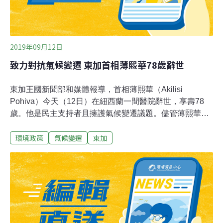
2019年09月12日
致力對抗氣候變遷 東加首相薄熙華78歲辭世
東加王國新聞部和媒體報導，首相薄熙華（Akilisi
Pohiva）今天（12日）在紐西蘭一間醫院辭世，享壽78
歲。他是民主支持者且擁護氣候變遷議題。儘管薄熙華身
體虛弱，上個月仍至吐瓦魯（Tuvalu）參與太平洋島國論
環境政策
氣候變遷
東加
壇（Pacific Islands Forum），遊說各國採取緊急行動因
應氣候變遷議題。薄熙華被認為是民主運動先驅，政治生
涯持續與這個南太平洋島國的君主體制奮鬥。2006年首都
努瓜婁發（Nuku'alofa）發生爭取民主騷亂，薄熙華被控
煽動叛亂。斐濟總理巴依尼馬拉馬（Frank
Bainimarama）在推特表示，世界必須繼續薄熙華的對抗
氣候變遷行動。