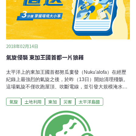
2018年02月14日
氣旋侵襲 東加王國首都一片狼藉
太平洋上的東加王國首都努瓜婁發（Nuku'alofa）在經歷
紀錄上最強烈的氣旋之後，於昨（13日）開始清理殘骸。
這場氣旋不僅吹跑屋頂、吹斷電線，並引發大規模淹水，
稍早並讓東加王國宣布進入緊急狀態。強烈氣旋吉塔
氣旋
土地利用
東加
災害
太平洋島國
（Gita）挾帶風速每小時230公里的強風，襲擊東加王國人
口最多的東加塔布島(Tongatapu)，威力讓資深災防官員都
感到驚駭。國家緊急事務辦公室（National Emergency
Office）的肯納（Graham Kenna）告訴紐西蘭電台
（Radio New Zealand）：「這個夜晚特別糟。」「我已