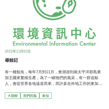
經在災害應變部門30多年，這是我看過最慘的情況。」努
瓜婁發市中心的木造歷史建築，包括東加王國國會某些部
分，都在吉塔前一晚的襲擊下變成一根根火柴桿。街道則
被吹斷的電線桿與樹木堵住，到處散落從房屋吹下的鐵
皮。就連東加氣象局（Tongan Meteorological Servic
2015年11月02日
尋鯨記
有一種鯨魚，每年7月到11月，會洄游到南太平洋群島東
加王國來繁殖生產，為了一睹牠們的風采，有一群追鯨
人，會從世界各地遠道而來，而許多在外地工作的東加
人，這時候也會返鄉，回到他們熟悉的海洋...這種鯨魚很
大翅鯨
我們的島
東加
會唱歌，在大型鯨類中，個性算是很活潑，牠們喜歡躍身
擊浪，胸鰭拍水、擺尾下潛，每個動作都吸引遊客目光，
這種鯨魚是大翅鯨，又叫做座頭鯨。隨著季節變化，大翅