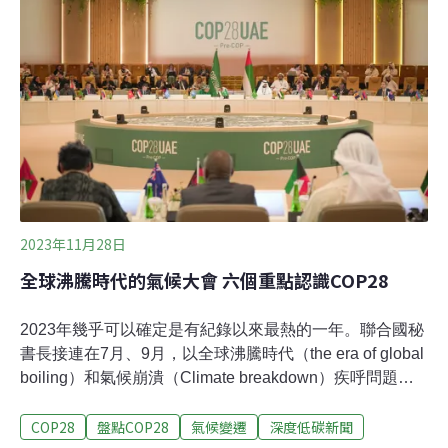
國達成《巴黎協定》，同意要以工業革命前為基準，將全
球平均升溫控制在2℃以下，並力求不超過1.5℃。全球盤
點就是要全面評估減碳的成績與缺口，以作為檢討與修正
氣候行動的基礎，進而達成巴黎協定的目標。每次盤點時
間為期兩年，每五年進行一次。今年的氣候大會
（COP28）是簽署《巴黎協定》以來第一次的全球盤點。
二、盤點怎麼做？盤點分三階段進行，分別是資料收集、
技術評估、和高層政治階段。技術評估（第二階段）於今
年9月結束並發布綜合報告。緊接著第三階段將於COP28
會場進行，各國將依據綜
2023年11月28日
全球沸騰時代的氣候大會 六個重點認識COP28
2023年幾乎可以確定是有紀錄以來最熱的一年。聯合國秘
書長接連在7月、9月，以全球沸騰時代（the era of global
boiling）和氣候崩潰（Climate breakdown）疾呼問題的
迫切性。此時，氣候變遷帶來的極端災害，也讓世界上許
COP28
盤點COP28
氣候變遷
深度低碳新聞
多地方猝不及防，如9月利比亞洪災，造成逾6000人死