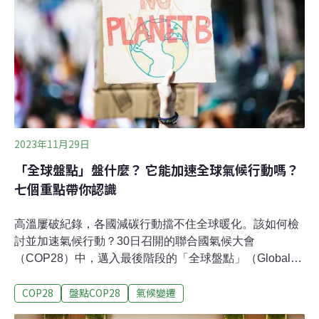
的氣候目標時間點，預期接下來將成為政策主軸。而為了
達成減碳目標，各國可能會討論汰除（phase out）沒有碳
補捉的化石燃料（unabated fossil fuel）。趙家緯指出，
台灣可以從全球盤點學到三
2023年11月29日
「全球盤點」盤什麼？ 它能加速全球氣候行動嗎？
七個重點帶你認識
高溫屢破紀錄，各國減碳行動擋不住全球暖化。該如何檢
討並加速氣候行動？30日召開的聯合國氣候大會
（COP28）中，邁入最後階段的「全球盤點」（Global
Stocktake）將是重要依據。以下用七個重點，讓我們認識
COP28
盤點COP28
氣候變遷
全球盤點是什麼？它如何發揮關鍵作用？一、全球盤點是
什麼？2015年聯合國氣候大會（COP21）上，195個締約