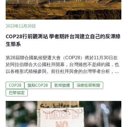
2023年11月30日
COP28行前觀測站 學者期許台灣建立自己的反漂綠
生態系
第28屆聯合國氣候變遷大會（COP28）將於11月30日在
於阿拉伯聯合大公國杜拜開幕，台灣雖然不是締約國，也
以各種形式積極參與。前往杜拜與會的台灣學者分析，
COP28將針對「全球盤點」（GST）展開協商，台灣可以
COP28
盤點COP28
氣候變遷
深度低碳新聞
從中學到三堂課，分別是加速再生能源、推動工業去碳
化，並建立台灣的反漂綠生態系。2035年減排目標首次提
巴黎協定
及 學者：台灣能學到三堂課本屆大會焦點之一是「全球盤
點」（Global Stocktake，GST），根據聯合國釋出的首
份盤點報告顯示，人類減碳行動還不夠。此次啟程前往杜
拜參與COP28的台灣氣候行動網絡總監趙家緯分析，報告
首度提到「2035年減排60%」的目標，是過往不曾被重視