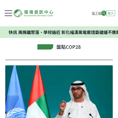
電子報
登入
訊
風機離聚落、學校過近 彰化福漢風電案環委建議不應開發
盤點COP28