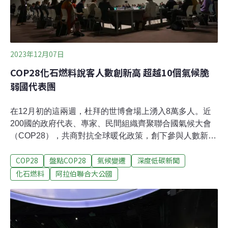
2023年12月07日
COP28化石燃料說客人數創新高 超越10個氣候脆
弱國代表團
在12月初的這兩週，杜拜的世博會場上湧入8萬多人。近
200國的政府代表、專家、民間組織齊聚聯合國氣候大會
（COP28），共商對抗全球暖化政策，創下參與人數新高
紀錄。另一個人數創紀錄的是來自化石燃料產業的遊說
COP28
盤點COP28
氣候變遷
深度低碳新聞
者。若他們代表一個國家，將是第三大國家代表團，僅次
於巴西跟主辦國阿聯。關鍵時刻 化石燃料遊說團體創高由
化石燃料
阿拉伯聯合大公國
450個國際與地方性非政府組織共同支持的「踢出大污染
者」（Kick Big Polluters Out, KBPO）5日發布調查結
果。他們從本屆大會通行證名單中發現，至少有2456名參
與者與化石燃料產業相關，人數是去年COP27的四倍。