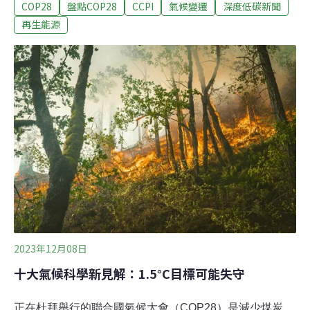
COP28
盤點COP28
CCPI
氣候變遷
深度低碳新聞
結果重申，我國減碳成果居國際前段班。但學者指出，不
同評比是用不同指標檢視台灣的表現，我國仍應正面回應
再生能源
CCPI評比當中，強調總體能源供給，如調整石化產業規
模、減少石油需求等議題，才有機會跟國際對話。連續兩
年 台灣拿倒數第七成績單德國看守協會
（Germanwatch）、新氣候研究所（NewClimate
Institute）與氣候行動網絡（Climate Action Network，
CAN）今（8）日於聯合國氣候大會（COP28）公布2024
年「氣候變遷績效指標」（Climate Change Performance
Index），今年新增了四個評比國家，總共有6
2023年12月08日
十大氣候科學新見解：1.5°C目標可能失守
正在杜拜舉行的聯合國氣候大會（COP28）是減少煤炭、