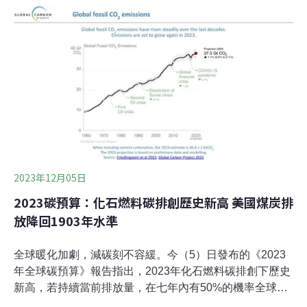
打擊空氣污染，簽訂「呼吸城市」（Breathe Cities）倡
議。COP首場地方氣候行動峰會C40城市氣候領導聯盟由
近100個城市組成，地方首長每三年召開一次C40氣候變
遷市長峰會，不過今年出現特殊任務——首度現身在
COP28藍區談判會場，與其姊妹組織「全球市長氣候與能
源公約」（Global Covenant of Mayors for Climate &
Energy）、聯合國秘書長古特瑞斯（Antonio
Guterres）、COP28主席賈比爾（Sultan Al Jaber）等人
同場出席地方峰會。C40指出，城市對全球溫室
2023年12月05日
2023碳預算：化石燃料碳排創歷史新高 美國煤炭排
放降回1903年水準
全球暖化加劇，減碳刻不容緩。今（5）日發布的《2023
年全球碳預算》報告指出，2023年化石燃料碳排創下歷史
新高，若持續當前排放量，在七年內有50%的機率全球平
均升溫會超過1.5°C，打破《巴黎協定》升溫臨界點。