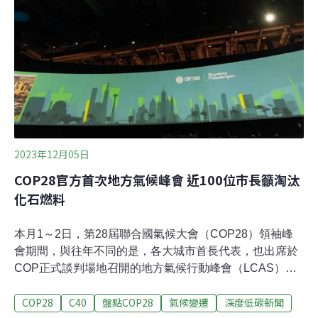
2023年12月05日
COP28官方首次地方氣候峰會 近100位市長籲淘汰
化石燃料
本月1～2日，第28屆聯合國氣候大會（COP28）領袖峰
會期間，與往年不同的是，各大城市首長代表，也出席於
COP正式談判場地召開的地方氣候行動峰會（LCAS）。
由紐約、倫敦、東京等主要城市組成的C40城市氣候領導
COP28
C40
盤點COP28
氣候變遷
深度低碳新聞
聯盟，除公開呼籲各國加速淘汰化石燃料，並在當日宣誓