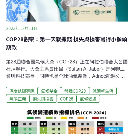
2023年12月11日
COP28觀察：第一天就撒錢 損失與損害籌得小額頭
期款
第28屆聯合國氣候大會（COP28）正在阿拉伯聯合大公國
杜拜舉行。大會主席賈比爾（Sultan Al Jaber）是阿聯工
業與科技部長，同時也是全球油氣產業，Adnoc能源公司
的執行長，以及Masdar再生能源公司的創辦人。他的CEO
深度低碳專題
氣候基金
盤點COP28
減碳新生活
身分與COP主席之間的分際，始終引發爭議。一反往常，
杜拜氣候大會在開幕的第一天，就丟出一記好球。為損失
氣候正義
損失與損害
COP28
氣候變遷
與損害基金籌集了約4億美金。關於「錢」的討論，氣候
大會通常會拖延到最後幾天，但這次先馳得點，面對會議
能否成功的巨大壓力，主辦國第一天就撒錢，說服出資國
一起行動，充分展現出石油財富的實力。損失與損害基金
設立歷程一年以前，在埃及舉行的COP27大會達成「夏姆