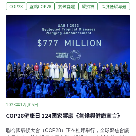
COP28
盤點COP28
氣候變遷
碳預算
深度低碳專題
2023化石燃料碳排創歷史新高 由跨國科學家組成的全球碳
計畫（Global Carbon Project）所發佈的年度研究《全球
碳預算》（Global Carbon Budget），評估全球溫室氣體
還有多少排放額度。根據5日發布的最新報告，2023年化
石燃料產生的碳排放預期來到368億噸，比疫情爆發前一
年（2019）增長約1.4%。全球碳計畫研究團隊執行長、澳
洲聯邦科學暨工業研究院（CSIRO）首席科學家卡納德爾
（Pep Canadell）表示，今年化石燃料碳排放創下歷史新
高。若按照當前排放量，有50%的機會在7年內全球平均
升溫會超過1.5°C，而我們剩下的碳排額度還有2750億噸
2023年12月05日
COP28健康日 124國家響應《氣候與健康宣言》
聯合國氣候大會（COP28）正在杜拜舉行，全球聚焦會議