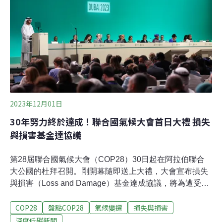
然生態保護立場，發表十項關鍵訊息，內容為：確保公正
轉型的框架下，有時間限制地逐步淘汰包括石油和天然氣
在內的所有化石燃料。今年首次全球盤點應在COP28產生
更強大且明確的成果，從而促進2025年制定更具雄心的國
家氣候目標。
2023年12月01日
30年努力終於達成！聯合國氣候大會首日大禮 損失
與損害基金達協議
第28屆聯合國氣候大會（COP28）30日起在阿拉伯聯合
大公國的杜拜召開。剛開幕隨即送上大禮，大會宣布損失
與損害（Loss and Damage）基金達成協議，將為遭受極
端氣候影響的國家提供援助。消息來的意外，但隨即獲得
COP28
盤點COP28
氣候變遷
損失與損害
超過4億美元的挹注。不過，今年會議的重責大任不僅止
於此。全球升溫已經來到1.2°C。大會將進行首次的全球盤
深度低碳新聞