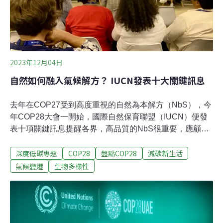
2023年12月04日
自然如何融入氣候解方？ IUCN發表十大關鍵訊息
去年在COP27受到高度重視的自然為本解方（NbS），今
年COP28大會一開始，國際自然保育聯盟（IUCN）便發
表十項關鍵訊息提醒各界，高品質的NbS很重要，應顧及
環境及社會的完整性。聯合國第28屆氣候變遷大會
深度低碳專題
COP28
盤點COP28
減碳新生活
（COP28）如火如荼展開，國際自然保育聯盟（IUCN）
於會議第一日為自然為本解決方案（NbS）提出建言，並
氣候變遷
生物多樣性
在主辦的「為自然團結」（Unite for Nature）展館，邀請
前任祕魯環境部部長、也是COP20主席普爾加·維達爾
（Manuel Pulgar-Vidal），以及國際環境法專家共同交流
本屆大會成功的要素。IUCN發表十項關鍵訊息IUCN以自