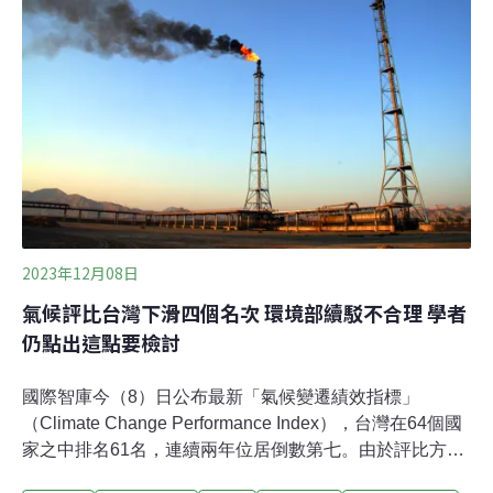
Institute）與氣候行動網絡（Climate Action Network，
CAN）共同評比，已連續第19年發布報告。CCPI依據四
大指標，溫室氣體排放（40%）、再生能源發展
（20%）、能源使用（20%）與氣候政策（20%）來監測
全球63個國家和歐盟27國的氣候績效。列入評比的國家溫
室氣
2023年12月08日
氣候評比台灣下滑四個名次 環境部續駁不合理 學者
仍點出這點要檢討
國際智庫今（8）日公布最新「氣候變遷績效指標」
（Climate Change Performance Index），台灣在64個國
家之中排名61名，連續兩年位居倒數第七。由於評比方法
多次被政府認為不具參考性，環境部今以另一份歐盟評比