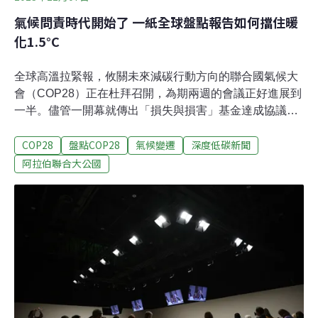
氣候問責時代開始了 一紙全球盤點報告如何擋住暖
化1.5°C
全球高溫拉緊報，攸關未來減碳行動方向的聯合國氣候大
會（COP28）正在杜拜召開，為期兩週的會議正好進展到
一半。儘管一開幕就傳出「損失與損害」基金達成協議，
將援助脆弱國家對抗氣候災害的好消息，但大會的重頭戲
COP28
盤點COP28
氣候變遷
深度低碳新聞
才剛要登場，那就是「全球盤點」（Global Stocktake，
GST）。「全球盤點」可說是國際減碳成績單，不僅要看
阿拉伯聯合大公國
成績，更要檢討如何改進，以將全球暖化控制在1.5°C以
下。眼見升溫已達1.2°C，全球盤點能成為抗暖化的最後防
線嗎？《環境資訊中心》專訪清華大學科技法律研究所教
授范建得，藉由他多年參與氣候大會的觀察，解析史上第
一次的全球盤點。減碳不及格 問責正要開始2015年的氣候
大會通過《巴黎協定》，訂下全球平均氣溫上升限制在
2°C以內，力求控制不超過1.5°C的目標。協定也要求每五
年定期檢討進度，這就是全球盤點。