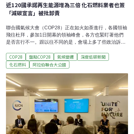
近120國承諾再生能源增為三倍 化石燃料業者也簽
「減碳宣言」被批卸責
聯合國氣候大會（COP28）正在如火如荼進行，各國領袖
飛往杜拜，參加1日開幕的領袖峰會，各方也緊盯著他們
是否言行不一。跟以往不同的是，會場上多了些政治訴
求，有些領導人利用上台的機會抨擊以巴戰火。場外的角
COP28
盤點COP28
氣候變遷
深度低碳新聞
落靜靜擺了幾雙鞋子，悼念無辜死難者。此外，這是埃克
森美孚（Exxon Mobil）執行長伍茲（Darren Woods）第
化石燃料
阿拉伯聯合大公國
一次現身氣候大會，外媒形容他是氣候倡議人士最不喜歡
的人之一，不僅因為他的身分，更為美國石油公司長期的
暖化懷疑論。2日則有多個協議上場，包括再生能源增為
三倍、核能增為三倍、甲烷協議等。這些協議還屬自願性
質，要成為大會結論，才能變成全球目標。領袖宣言言行
不一 遭放大檢視為期兩天的氣候行動高峰會（World
Climate Action Summit）1日登場。即便COP28主席賈比
爾（Sultan Al Jaber）明顯的親石油派立場，聯合國秘書
長古特瑞斯（ Antonio