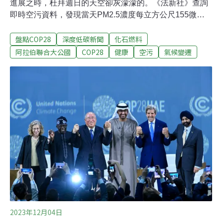
進展之時，杜拜週日的天空卻灰濛濛的。《法新社》查詢
即時空污資料，發現當天PM2.5濃度每立方公尺155微
克，達有害健康等級。3日是大會的「健康日」，這是氣
盤點COP28
深度低碳新聞
化石燃料
候大會有史以來第一次的健康日，提醒大眾關注氣候變遷
帶來的健康危害。124國決定加入《氣候與健康宣言》
阿拉伯聯合大公國
COP28
健康
空污
氣候變遷
（Declaration of Climate and Health）；政府也與民間合
作，為對抗熱帶疾病投入7.77億美元。首屆健康日 124國
加入宣言會場的角落，穿著白袍的醫生跟行動者合辦了一
場行動劇，他們用充氣的地球氣球模擬心肺復甦救地球。
這場劇想表達的不僅是救地球，還包括因暖化而健康、性
命受到威脅的人。「這是正在真實世界發生的事。」加拿
大亞伯達省（Alberta）的急診醫生維龐德（Joseph
Vipond）說，加拿大今年遇到世紀野火，數萬人被迫離開
家園，一名兒童患者因吸入野火煙霧
2023年12月04日