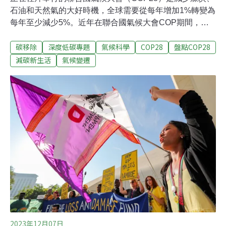
石油和天然氣的大好時機，全球需要從每年增加1%轉變為
每年至少減少5%。近年在聯合國氣候大會COP期間，氣
候智庫Future Earth等單位都會發布《十大氣候科學新見
碳移除
深度低碳專題
氣候科學
COP28
盤點COP28
解》（10 New Insights in Climate Science 2023/2024）
報告，期待用科學事實來提醒會場內的談判專家，不要忽
減碳新生活
氣候變遷
視氣候變遷帶來的後果。以下逐一檢視今年的十大重點：
1. 1.5°C的「過衝」正變得不可避免多種證據表示，由於
溫室氣體減少幅度不足，除非進行真正徹底的變革，否則
至少在幾十年內，沒有任何途徑可以避免全球升溫超過
1.5°C。要減少損失和損害，降低發生不可逆轉變化的風
險，就必須儘量縮短過衝（overshoot）期（意即超越
1.5°C再降溫回來）的規模和持續時間。
2023年12月07日