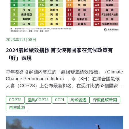
錫克行動計畫」（Sharm El-Sheikh Implementation
Plan），其中最重要的突破是設立損失與損害基金。發達
國家支付費用給氣候脆弱的發展中國家，協助極端氣候所
造成的經濟損失。這竭力得來的
2023年12月08日
2024氣候績效指標 首次沒有國家在氣候政策有
「好」表現
每年都會引起國內關注的「氣候變遷績效指標」（Climate
Change Performance Index），今（8日）在聯合國氣候
大會（COP28）上公布最新排名。在受評比的63個國家
中，前三名依然從缺，「榜首」與去年一樣維持丹麥，菲
COP28
盤點COP28
CCPI
氣候變遷
深度低碳新聞
律賓、印度擠進前十名。台灣下跌了四名，位居第61，與
本屆COP主辦國阿拉伯聯合大公國，以及俄羅斯、美國同
再生能源
屬氣候績效「非常差」的後段班。各國氣候政策指標沒
「好」表現 榜首丹麥也不夠力CCPI由德國看守協會
（Germanwatch）、新氣候研究所（NewClimate