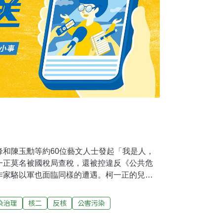
峰和陳玉勳等約60位藝文人士發起「我是人，
一正莫名被國稅局查稅，還被控違反《公共危
作家駱以軍也面臨同樣的遭遇。柯一正的兒子
親柯一正因為反核，從來沒出現的國稅局突然
《公共危險罪》下周必須到案說明，他怒批：
染治理
核二
反核
公害污染
黑色的國家機器。你們執意放行美牛重啟核二