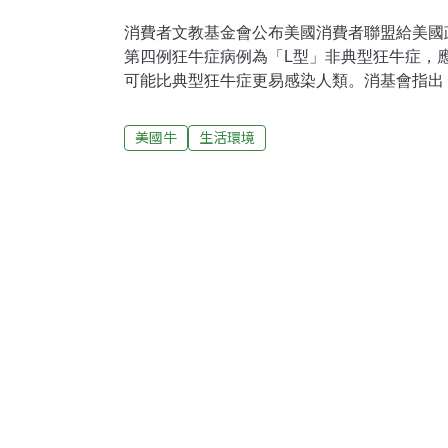
消費者文教基金會公布美國消費者聯盟給美國
第四例狂牛症病例為「L型」非典型狂牛症，
可能比典型狂牛症更易感染人類。消基會指出
後，美國消費者聯盟（Consumers Unio
科學家Michael Hansen博士發文給美國食
美國牛
生活環境
部，希望改善以養禽廢料（例如雞糞）、牛雜
因為這正是狂牛症的傳播因子。美國消費者聯
型」非典型狂牛症，與之前在歐洲和加拿大牛
同，FDA必須特別警惕這起病例可能不是一
飼料感染，可能會對人類有感染性。出席消基
美國消費者聯盟的信件指出，2008年一個以
鼠實驗發現，L型狂牛症有能力感染人類。今（