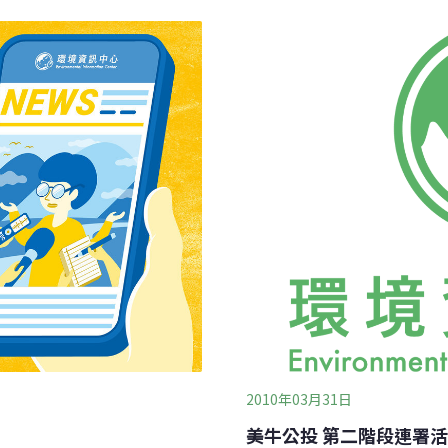
當天，他仍決定棄權。此
以及侵占美麗灣都不是公共
否支持院版的美牛案，仍在
席，由於馬英九致詞後隨即離
還有少數立委因為選區壓
強溝通，他有信心立委最後
2010年03月31日
美牛公投 第二階段連署