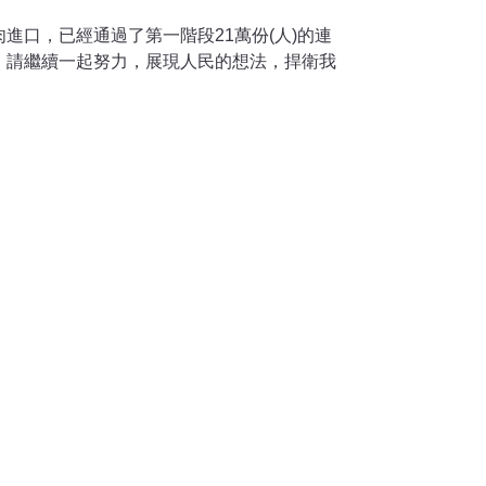
進口，已經通過了第一階段21萬份(人)的連
，請繼續一起努力，展現人民的想法，捍衛我
tw/attachfile/20100210151526931.pdf連署注意
連署表格與第一階段表格不同：抬頭應為「全
格式」，所以請不要用第一階段提案連署的表
下載消基會2010/02/10最新消息放置的第二
連署人」欄位必須親筆簽名或蓋章才算有效。
五、需年滿二十歲，才有公民投票權。 六、連
正本」，影印本無效喔！ 七、連署書中「戶籍
詳加填寫)」、「出生年月日」、「身分證字
均必須填寫；您擔憂的個人資