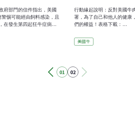
政府部門的信件指出，美國
行動緣起說明：反對美國牛肉
應警惕可能經由飼料感染，且
署，為了自己和他人的健康
，在發生第四起狂牛症病例
們的權益！表格下載：
n）基於維護消費者健康，由資深
http://www.consumers.org.
品暨藥物管理局（FDA）和農業
事項：一、請注意第二階段
美國牛
內臟和化製骨粉餵養禽畜，
國性公民投票案連署人名冊
盟指出，證實的病例為「L
格喔！ 二、參與連署公投，請
群中被確認的典型狂牛症不
階段連署書表格。 三、「
起「自發性」病例，可能經由
四、「主文」不可以更改。 
01
02
會記者會的醫師蘇偉碩拿出
署書必須是「您親手填寫的
基因改造後具有人腦功能的老
地址(請依照身分證上的地址
2012）年在美
號」、「簽名或蓋章」處，