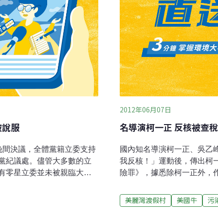
2012年06月07日
被說服
名導演柯一正 反核被查稅
晚間決議，全體黨籍立委支持
國內知名導演柯一正、吳乙
黨紀議處。儘管大多數的立
我反核！」運動後，傳出柯
有零星立委並未被親臨大會
險罪》，據悉除柯一正外，
揚言將會棄權。儘管藍營內
柯宇綸在臉書上發聲，指父
有被說服。國民黨立委蔡正
到他公司查帳，還因為觸犯
美麗灣渡假村
美國牛
污
且美牛案對他來說並非「重
「這就是台灣政府，好一部