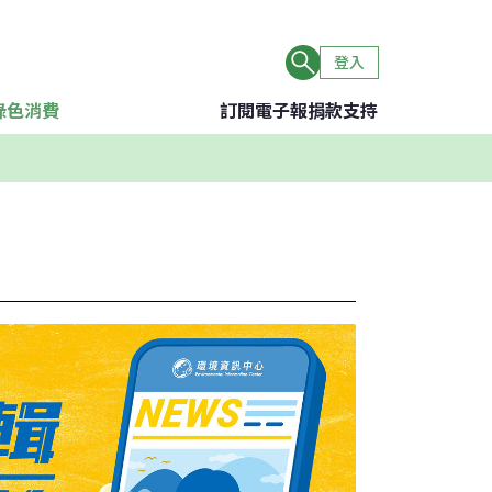
登入
綠色消費
訂閱電子報
捐款支持