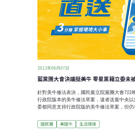
2012年06月07日
藍黨團大會決議挺美牛 零星黨籍立委未
針對美牛修法表決，國民黨立院黨團大會7日
行政院版本的美牛修法草案，違者送黨中央以
委都同意支持行政院版的美牛修法草案，但仍
督軍的馬英九總統說服，不願表態支持，甚至
部就美牛修法達成共識，但仍有少部分立委沒
國民黨
美國牛
生活環境
元就表示，黨主席馬英九的說法毫無新意，況