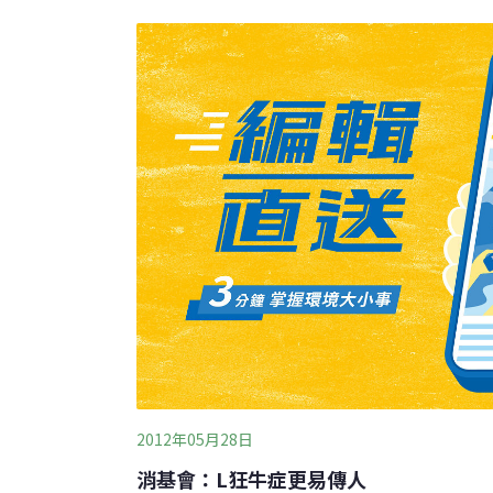
大議題」，過去他也曾經遭到停權處分；投票
外，立委羅淑蕾和黃昭順也表示，還沒決定是
考慮中。7日舉行的黨團大會共有59名立委出
去，部分立委也跟著離開。林鴻池表示，的確
力，質疑是否能落實「牛豬分離」，黨團會加
都會支持，表決會贏得勝利。
2012年05月28日
消基會：L狂牛症更易傳人