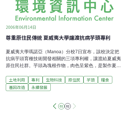
2006年06月14日
尊重原住民傳統 夏威夷大學讓渡抗病芋頭專利
夏威夷大學瑪諾亞（Manoa）分校7日宣布，該校決定把
抗病芋頭育種技術開發相關的三項專利權，讓渡給夏威夷
原住民社群。芋頭為塊根作物，肉色呈紫色，是製作夏威
夷主食──芋泥的主要材料。此事相關之專利權爭議緣起於
土地利用
專利
生物科技
原住民
芋頭
糧食
1990年代，當時夏威夷大學學者應薩摩亞農民之邀，協助
根除芋頭作物的枯葉病。研究人員培育取得帛琉芋農與官
基因改造
永續發展
員的指定用途授權後，將帛琉種與夏威夷種芋頭雜交，培
育出一系列芋頭株；最後研究人員運用傳統雜交技術培育
01
02
出三種抗病力較高的植株，並於2002年取得專利權。但夏
威夷原住民反對以人為操弄方式（包括傳統雜交技術或基
因改造技術）培育芋頭變種。來自夏威夷摩洛凱島
（Molokai）的抗議人士瑞特指出，芋頭是夏威夷傳統文化