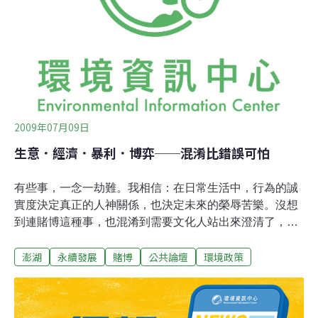
非法，並稱會做了解。農委會動物保護科科長江文全說
明，台灣長年來的地下賽鴿不法行為，組織規模及涉睹金
額非常龐大，新台幣億元以上是常態，所觸犯的法律責任
以刑責為主，加上國內刑責優於行政罰，相關案件調查一
直仰賴檢警調偵辦。他強調
2009年07月09日
生意．經濟．暴利．博弈──混淆比錯誤可怕
有些事，一念一劫難。我相信：在日常生活中，行為的誠
實度決定真正的人神關係，也決定未來的榮辱苦樂。沒想
到連賭博這種事，也混淆到需要文化人站出來澄清了，台
灣的文化水平已亮起紅燈。賭博的流弊，依可靠資料整理
澎湖
永續發展
賭博
公共論壇
環境政策
如下：（1）賭博無法振興地方經濟。「地方產業反而因
賭博帶來的取代效應與吞噬效應，而導致賭業獨興、百業
蕭條之經濟陣亡效應」。（2）賭業影響代價太大。一百
個賭客，17％染上病態的賭癮，每一病態賭癮者又導致十