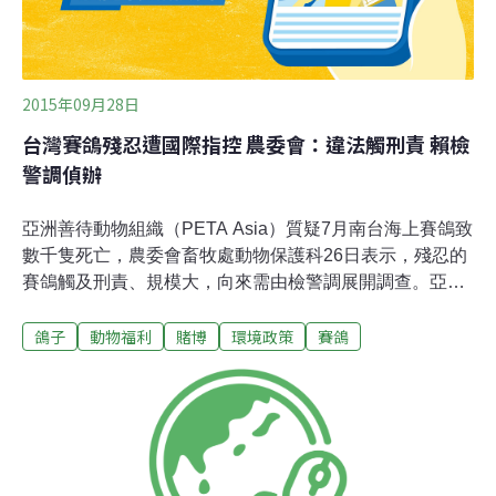
2015年09月28日
台灣賽鴿殘忍遭國際指控 農委會：違法觸刑責 賴檢
警調偵辦
亞洲善待動物組織（PETA Asia）質疑7月南台海上賽鴿致
數千隻死亡，農委會畜牧處動物保護科26日表示，殘忍的
賽鴿觸及刑責、規模大，向來需由檢警調展開調查。亞洲
善待動物組織指出，台灣於7月5日舉辦的賽鴿競賽第5回
鴿子
動物福利
賭博
環境政策
賽鴿
合中，高雄的中正鴿會參賽2300隻，只有36隻返回，不到
2%；另中正鴿會6月第一回合比賽有6500隻鴿子參賽，整
季比賽鴿子生存率不到1%；被迫在恐懼中想奮力飛回陸地
的鴿子不到一歲，除飛不到陸地落海溺斃，未在時間內飛
回也被折斷脖子。亞洲善待動物組織質疑，全案雖由台灣
檢、警、調聯手破案，但是主管動物保護業務的農委會卻
未提出任何控訴。農委會主委陳保基表示，賽鴿涉賭博是