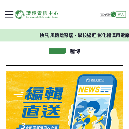
電子報
登入
快訊
風機離聚落、學校過近 彰化福漢風電案
賭博