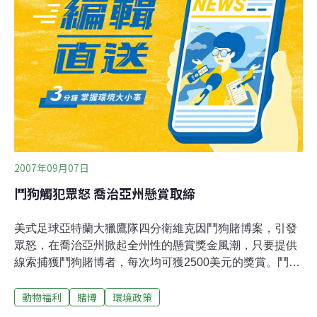
人受害。換言之，170％的受害率，終至全面遭殃。賭博
的公共收支，每抽一元賭稅，政府要花三元療傷。至於治
安、自殺率等社會問題，連賺錢的拉斯維加賭城，其所在
的內華達州也是全美最差的。（3）所謂「納入管理，良
好規劃，後遺症減至最低」，事實相反。規模上，「美國
從河上賭到岸上，從兩州擴張到只剩兩州」。至於病情的
深化上，由賭博而情色、毒品、黑幫，很少不串連發生。
一般人輕度之酒色財氣，重度即反社會之賭、色、毒
2007年09月07日
鬥狗觸犯眾怒 喬治亞州懸賞取締
美式足球亞特蘭大獵鷹隊四分衛維克因鬥狗賭博案，引發
眾怒，在喬治亞州掀起全州性的懸賞獎金風潮，只要提供
線索捕獲鬥狗賭博者，每次均可獲2500美元的獎賞。鬥狗
是項非常殘忍的賭博活動，因此在美國各州立法嚴禁之
動物福利
賭博
環境政策
下，好賭之徒想方設法躲避警方的追查，許多鬥狗比賽往
往在展開前很短的時間內，才通知鬥狗地點。因此賭博型