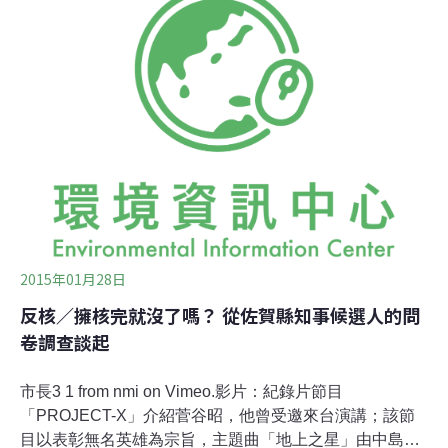
養院休養；兩者費用都由國家負擔。」──白俄羅斯共和國
保健省親子部門部長艾雷娜波格坦
2015年01月28日
反核／擁核完就沒了嗎？ 從佐賀縣知事候選人的問
卷調查談起
市長3 1 from nmi on Vimeo.影片：紀錄片節目
「PROJECT-X」介紹菅谷昭，他曾受邀來台演講；該節
目以表彰無名英雄為宗旨，主題曲「地上之星」由中島美