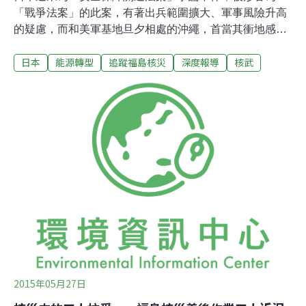
「戰爭法案」的此案，有著出兵範圍擴大、軍事風險升高
的疑慮，而和美軍基地旦夕相處的沖繩，首當其衝地感到
不安；5月下旬，1萬5千名沖繩人與支持他們的本土國
日本
能源轉型
追蹤福島核災
深度報導
核武
民，以「人鍊」的方式包圍國會，吶喊著：「不容許新美
軍基地和戰爭法案！」沖繩的二戰苦難「戰爭法案」之所
以挑動沖繩人的神經，源於法律上的實質歧視。相對於
「戰爭法案」，被稱為「和平憲法」的日本憲法第九條規
定，「放棄戰爭」、「不維持武力」、「不擁有宣戰
權」，然而，如同社民黨眾議員照屋寬德所說：「因為美
日安保條約，沖繩被當成軍事殖民地，成為憲法第九條的
例外。」
2015年05月27日