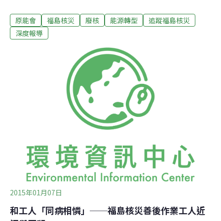
雪創作，為日本公信榜在榜最久（連續174週）的單曲。
原能會
福島核災
廢核
能源轉型
追蹤福島核災
台灣跟日本都剛剛經歷了重要的選舉，就核電議題來看，
在台灣，全國廢核行動平台對新北市議員候選人發動除役
深度報導
簽署，約6成候選人拒絕承諾；在日本，自民黨大勝的結
果，多方評價為有利於重啟核電；然而，透過佐賀新聞對
該縣知事候選人的問卷調查，可見立場上較為細膩的不
同。
2015年01月07日
和工人「同病相憐」──福島核災善後作業工人近