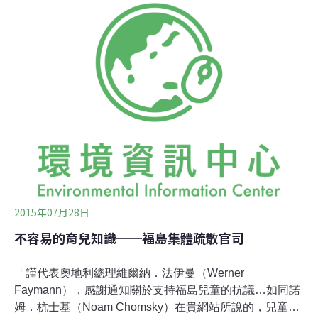
字眼為糖衣的──設廠說明原貌；及核電廠被設置於偏鄉，
與日本重工輕農、貿易自由化之間，在經濟發展史上的深
刻關連。雙葉町居民、池田耕一先生（84歲），擁有位於
中間儲存設施預定地（存放福島縣輻射污染物的地方）的
土地所有權。他對於國家施作中間儲存設施的方式感到
「不能接受」。這次我們請他談談，大熊町、雙葉町被決
定為核電廠建地時的所見所聞。
2015年07月28日
不容易的育兒知識──福島集體疏散官司
「謹代表奧地利總理維爾納．法伊曼（Werner
Faymann），感謝通知關於支持福島兒童的抗議…如同諾
姆．杭士基（Noam Chomsky）在貴網站所說的，兒童是