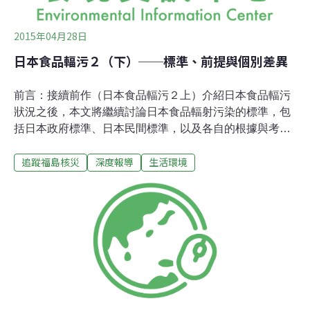
2015年04月28日
日本食品輻污２（下）──標準、前提與個別差異
前言：接續前作（日本食品輻污２上）介紹日本食品輻污
狀況之後，本文將繼續討論日本食品輻射污染的標準，包
括日本政府標準、日本民間標準，以及各自的根據與考
量；並就所謂低劑量（100毫西弗）致癌與否的問題，提
追蹤福島核災
深度報導
生活環境
供不同立場學者的說法，並進一步認識統計上的意涵。日
本官方與民間的標準在日本厚生勞動省關於食品輻射標準
的說明裡（見下圖），照現行日本標準（一般食品100貝
克／公斤）飲食，體內累積的輻射劑量（以下皆為醫療外
人工放射性核種），會在一年一毫西弗以下（不含體外被
曝：比國際放射線防護委員會寬鬆），亦即國際食品法典
委員會的要求，是在這樣的基礎下為日本民眾設定標準。