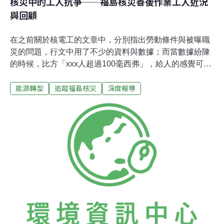
核災中的工人抗爭──福島核災善後作業工人近況
與回顧
在之前關於核電工的文章中，分別指出勞動條件與被曝職
災的問題，行文中用了不少的資料與數據；而當數據紛陳
的時候，比方「xxx人超過100毫西弗」，給人的感覺可能
只剩下數字，甚至覺得只是數萬人裡的一部份，似乎微不
能源轉型
追蹤福島核災
深度報導
足道。無意間，或許疏遠了核電工因職災罹癌時慘狀
──「下巴流著血，爛得像是冰淇淋似的，又沒了牙齒。」
（見下圖）當我們重新意識於此，那麼，對於相關的防範
或補償，就不再只是行政流程、陳年官司或繁複推論之類
的東西，而是迫不及待、念茲在茲的急行軍了。由於輻污
水塔的增加，工作現場的輻射劑量也隨之上升，工人被曝
的程度，一個月最高達12毫西弗，而法律（對工人）一年
最多只允許50毫西弗；有鑑於此，東京電力從2014年2月
開始，進行為期一年左右的改善工程，包括移走高輻污的
瓦礫，在輻污水水塔周圍建水泥牆壁，希望能把最高達每
小時50微西弗的輻污現狀，降到十分之一以下。