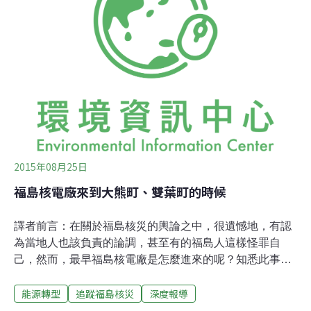
可能的漫漫長路，本片紀錄了烏克蘭在核災專法之下，在
健康檢查、授課方式等方面的支持狀況，以及福島災童尚
未擁有的照顧程度。 和筆者所看過的車諾比報導比起來，
本片採訪了特別多的醫療機構，包括烏克蘭保健省、教育
部、國立資訊中心、放射線醫學研究所、內分泌研究所
等，與機構研究人員對於輻射疾病的意見。在附屬的資料
裡（專書、影片Q&A）更清楚地指明相關資料與論文。烏
克蘭國立放射線醫學研究所愛芙凱
2015年08月25日
福島核電廠來到大熊町、雙葉町的時候
譯者前言：在關於福島核災的輿論之中，很遺憾地，有認
為當地人也該負責的論調，甚至有的福島人這樣怪罪自
己，然而，最早福島核電廠是怎麼進來的呢？知悉此事的
受訪者，在半世紀前的當年，還是個年輕人，可說是碩果
能源轉型
追蹤福島核災
深度報導
僅存的目擊證人。以下，是日本公民記者奧村岳志，透過
詳實的訪問，與充份的考證，為各位呈現的──以遊樂園等