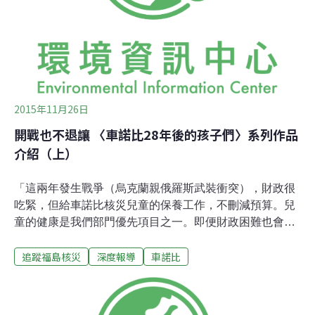
2015年11月26日
開戰也不退讓 〈車諾比28年後的孩子們〉系列作品
介紹（上）
「這兩年發生戰爭（烏克蘭親俄羅斯武裝衝突），財政很
吃緊，但給車諾比核災兒童的保養工作，不刪減預算。兒
童的健康是我們部門優先項目之一。即便財政困難也會不
打折地繼續做。」──烏克蘭社會政策省保養廳副長伊旺．
追蹤福島核災
深度報導
車諾比
后夫林可夫。醫療研究羅列烏克蘭保養廳副長的這番話，
出自獨立媒體Ourplanet製作的紀錄片〈車諾比28年後的孩
子們〉（第一部、第二部、番外篇），片名中的「28年
後」，充分顯示了核災的難以收拾，也讓人預見福島兒童