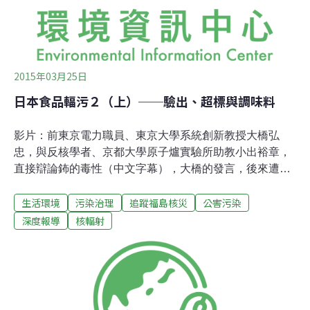
2015年03月25日
日本食品輻污２（上）──驗出、超標與調味料
影片：前東京電力職員、東京大學系統創新教授大橋弘
忠，與反核學者、京都大學原子爐實驗所助教小出裕章，
直接辯論鈽的毒性（中文字幕），大橋的發言，後來遭到
東京大學放射性同位素院長兒玉龍彥屢屢批評。約莫一年
生活環境
污染治理
追蹤福島核災
公害污染
前，筆者在另一個短期的食安專欄，整理了一些日本食品
輻射污染數據（主要是2013/12~2014/3的官方數據）；後
深度報導
核輻射
來承蒙在weReport公眾新聞委製平台的提案募款成功，繼
續編譯福島核災報導，一年後的本文，則整理2014年12月
到2015年3月間，出自日本厚生勞動省的超標檢驗數據、
這一年來「若干」受矚目的檢驗（超標或未超標）數據，
以及相關的注意事項。