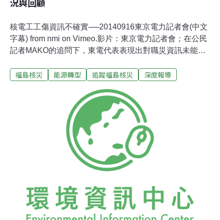
況與回顧
核電工工傷資訊不確實──20140916東京電力記者會(中文
字幕) from nmi on Vimeo.影片：東京電力記者會；在公民
記者MAKO的追問下，東電代表表現出對職災資訊未能充
分掌握的樣子；問答中MAKO也提到了公益財団法人放射
福島核災
能源轉型
追蹤福島核災
深度報導
線影響研究所的研究，作為職災疾病因果關係的佐證。