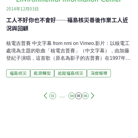
2014年12月03日
工人不好你也不會好──福島核災善後作業工人近
況與回顧
核電吉普賽 中文字幕 from nmi on Vimeo.影片：以核電工
處境為主題的歌曲「核電吉普賽」（中文字幕），由加藤
登紀子演唱，這首歌（原名為影子的吉普賽）在1997年發
售當時，曾被禁止公開播送。在台灣，核電議題多是健康
福島核災
能源轉型
追蹤福島核災
深度報導
面、環保面、防災面、安全面等等，而核電產業中的工
人，因為資訊取得不易等因素，較少被人提及，然而，
（工）人畢竟是核電、核災中的操作者，若無合理對待，
工作品質自然受到影響；福島核災發生後，除染、輻污水
......
01
04
05
06
管理、核廢燃料池移轉等作業的工人狀況，常受日本媒體
注意，可惜的是，儘管有些改善，但還是有著「奴隸似
的」的壞消息不斷傳來。