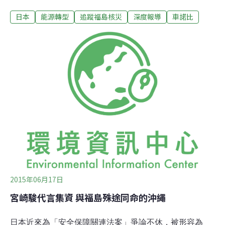
社會裡最弱的成員，我們希望福島兒童能得到最大的保護
日本
能源轉型
追蹤福島核災
深度報導
車諾比
與支援。…」來自奧地利的支持，讓「福島集體疏散官
司」受矚目的程度更上層樓。所謂「福島集體疏散官司」
（以下簡稱疏散官司），是指福島縣郡山市中小學生與其
家長，為求免於核輻射、安全的學習環境，自2011年日本
政府提高人體（人工）輻射容許標準20倍以來（一年20毫
西弗），一連串對郡山市政府展開的司法行動，主要訴求
為維護福島兒童健康，要求避難保養與救濟權利；在車諾
比核災區，兒童有法定避難保養的權利，且輻射容許標準
和災前一致，仍為一年一毫西弗。
2015年06月17日
宮崎駿代言集資 與福島殊途同命的沖繩
日本近來為「安全保障關連法案」爭論不休，被形容為