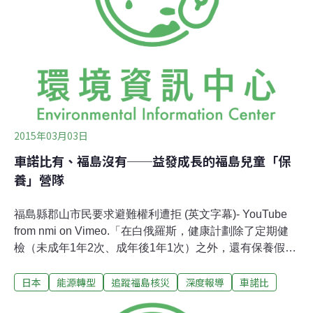
2015年03月03日
車諾比有、福島沒有──益發成長的福島兒童「保
養」營隊
福島縣郡山市民要求避難權利遭拒 (英文字幕)- YouTube
from nmi on Vimeo.「在白俄羅斯，健康計劃除了定期健
檢（未成年1年2次、成年後1年1次）之外，還有保養假
期，輻污地區的孩子們，每年都可以出去一個月；其中健
日本
能源轉型
追蹤福島核災
深度報導
車諾比
康的孩子在沒有污染的地方，吃安全的食物，悠閒地過日
子，重新充電後再回到家鄉；而有慢性病的孩子，則到療