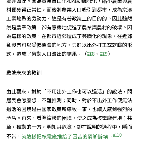
並非如此。因為貿易自由化和推動機械化，縮小農業與農
村便獲得正當性，而後將農業人口吸引到都市，成為京濱
工業地帶的勞動力。這是有著政策上的目的的。因此雖然
說是農業政策，卻有意識地促進了農業與農村的破壞。因
為這樣的政策，在都市近郊造成了兼職化的現象，在近郊
卻沒有可以受僱機會的地方，只好以出外打工或就職的形
式，造成了勞動人口流出的結果。（
註8
、
註9
）
啟迪未來的教訓 
由此觀來，對於「不用出外工作也可以過活」的說法，問
居民會怎麼想，不難推測；同時，對於不出外工作便無法
過活的困境是由國家政策所導致一事，也讓人感到強烈的
矛盾。再來，看準這樣的困境，使之成為核電廠建地；甚
至，推動的一方，明知其危險，卻在說明的過程中，隱而
註10
不告，
就這樣把核電廠推給了困苦的窮鄉僻壤。