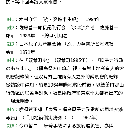
的。等下回再跟大家報告。
註1
：木村守江 『続・突進半生記』　1984年　

註2
：佐藤善一郎伝記刊行会 『水は流れる　佐藤善一
郎』　1983年　下線は引用者

註3
：日本原子力産業会議 『原子力発電所と地域社
会』　1971年

註4
：在『双葉町史』（双葉町1995年）、『原子力行政
のあらまし』（福島県2010年）裡，有對土地所有人的說
明會紀錄欲，但沒有對土地所有人之外的說明會的紀錄。
從訪談中得知，約是1964年購地階段前後，以雙葉町郡山
行政區的居民為對象，福島縣政府和東京電力都有出席的
一場說明會。

註5：
横須賀正雄 「東電・福島原子力発電所の用地交渉
報告」（『用地補償実務例（Ⅰ）』1967年）

註6：
今中哲二 「原発事故による放射能災害」参照
