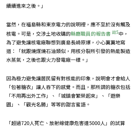
續續進來之後。」
當然，在福島縣和東京電力的說明裡，應不至於沒有觸及
註5
核電。可是，交涉土地收購的
縣廳職員的報告書 
中，
為了避免讓核電廠聯想到廣島長崎原爆，小心翼翼地寫
道：「就跟燒煤燒石油類似，用核分裂所引發的熱能製造
水蒸氣，之後也跟火力發電廠一樣。」
因為極力避免讓居民留有對核能的印象，說明會才會給人
「包著糖衣」讓人吞下的感覺。而且，那所謂的糖衣包括
「不用再出外工作」、「城鎮會繁榮起來」、「遊樂
園」、「觀光名勝」等等的甜言蜜語。
「超過720人死亡、放射線健康危害達5000人」的試算