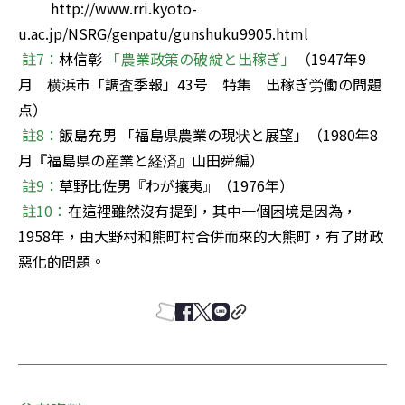
　　 http://www.rri.kyoto-
u.ac.jp/NSRG/genpatu/gunshuku9905.html

註7：
林信彰 
「農業政策の破綻と出稼ぎ」
（1947年9
月　横浜市「調査季報」43号　特集　出稼ぎ労働の問題
点）    

註8：
飯島充男 「福島県農業の現状と展望」（1980年8
月『福島県の産業と経済』山田舜編）

註9：
草野比佐男『わが攘夷』（1976年）

註10：
在這裡雖然沒有提到，其中一個困境是因為，
1958年，由大野村和熊町村合併而來的大熊町，有了財政
惡化的問題。