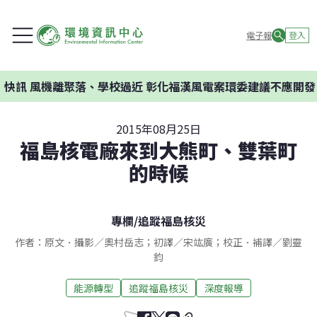
電子報
登入
聚落、學校過近 彰化福漢風電案環委建議不應開發
2015年08月25日
福島核電廠來到大熊町、雙葉町
的時候
專欄
/
追蹤福島核災
作者：原文．攝影／奧村岳志；初譯／宋竑廣；校正．補譯／劉靈
鈞
能源轉型
追蹤福島核災
深度報導