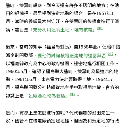
熊町、雙葉町設廠，到今天還有許多不透明的地方；在池
田的記憶裡，最早提到決定地點的場合，是在1957年1
月，當時的參議員木村守江，在雙葉町的後援會進行了演
註1
講，題目是
「充分利用這塊土地、唯有核電」
後來，當時的知事（福島縣縣長）自1958年起，便暗中指
註2
派企劃開發部，
要他們討論核電廠建地的適當與否 
。
以福島縣政府為中心的政府機關，秘密地進行相關工作。
1960年5月，確認了福島縣大熊町、雙葉町為最適合的地
點，1961年6月，東京電力決定要取得土地，1964年7
月，福島縣開發公社持續從地主手中取得用地權，官方的
註3
認識上是
「設廠過程較為順暢」
。
然而，實際上是怎麼進行的呢？代代務農的池田先生一
家，儘管不在核電廠預定建地裡，但因為和預定地的行政