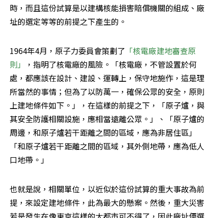
時，而且這份試算是以建構核能損害賠償機關的組成、廠
址的選定等等的前提之下產生的。
1964年4月，原子力委員會策劃了
「核電廠建地審查原
則」
，指明了核電廠的風險。「核電廠，不管設置於何
處，都應該在設計、建設、運轉上，保守地施作，這是理
所當然的事情；但為了以防萬一，確保公眾的安全，原則
上建地條件如下。」，在這樣的前提之下，「原子爐，與
其安全防護相關設施，應相當遠離公眾。」、「原子爐的
周邊，和原子爐若干距離之間的區域，應為非居住區」
「和原子爐若干距離之間的區域，其外側地帶，應為低人
口地帶。」
也就是說，相關單位，以近似於這份試算的重大事故為前
提，來設定建地條件，此為最大的懸案。然後，重大災害
若是發生在像東京這樣的大都市可不得了，因此廠址便選