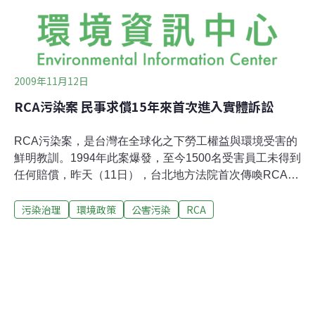
置在生產線上松香槽與平均溫度為250℃的焊錫爐之間，
由於焊錫爐並非完全密封，坐位和爐子又僅距40公分，會
一直吸到爐中吹出的熱
2009年11月12日
RCA污染案 民事求償15年來首次進入實體訴訟
RCA污染案，是台灣在全球化之下勞工權益與環境受害的
鮮明教訓。1994年此案爆發，至今1500名受害員工未得到
任何賠償，昨天（11日），台北地方法院首次傳喚RCA受
害者出庭作證。1994年此案爆發以來，受害者的民事求償
污染治理
環境政策
公害污染
RCA
行動終於進入實體訴訟程序。由於開庭時間限制，首次開
庭僅針對當年RCA工作環境實況進行還原確認，12月9日
再開庭。審判長薛中興表示，屆時將針對證人罹病情形及
致病原因進行釐清。 1970年，美國無線電公司（RCA）
來台設廠，1992年關廠。1994年，時任立法委員的前環保
署長趙少康召開記者會，驚爆RCA長年以有機溶劑三氯乙
烯、四氯乙烯做清潔劑，不僅未善盡管控之責，甚至違法