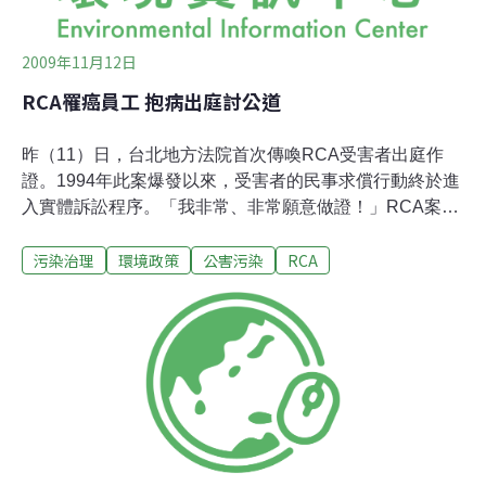
2009年11月12日
RCA罹癌員工 抱病出庭討公道
昨（11）日，台北地方法院首次傳喚RCA受害者出庭作
證。1994年此案爆發以來，受害者的民事求償行動終於進
入實體訴訟程序。「我非常、非常願意做證！」RCA案證
人黃春窕在審判長薛中興的詢問下用力點頭，以吃力的雙
污染治理
環境政策
公害污染
RCA
唇一個字、一個字地說著。因為罹患鼻咽癌，黃春窕的舌
頭兩邊一高一低，講話有某種程度的渾濁，不時要以紗布
手帕擦拭無法抑制的唾液分泌。但在證人席上，她仍然賣
力地配合肢體語言表達，希望清楚還原當年RCA漠視員工
權益及毒害萬人健康的事實。黃春窕於1974年進入RCA桃
園1廠，直到1992年RCA自台灣撤廠，她在該廠內渡過將
近20年的職業生涯。桃園1廠中共有12條生產線，黃春窕
負責其中一條生產線的品管人員，專門驗收機板插件的正
確與否並且每小時檢查一次焊錫爐溫度。黃春窕的工作位