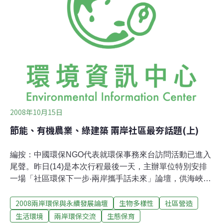
資源回收名義進口電子廢棄物，但每年還是有大量的電子
垃圾，以各種名義非法偷渡到中國。我們就曾在香港，攔
截到來自各國的電子垃圾。
2008年10月15日
節能、有機農業、綠建築 兩岸社區最夯話題(上)
編按：中國環保NGO代表就環保事務來台訪問活動已進入
尾聲。昨日(14)是本次行程最後一天，主辦單位特別安排
一場「社區環保下一步‧兩岸攜手話未來」論壇，供海峽兩
岸朋友相互交流。社區環境議題千變萬化，下午場次將扣
2008兩岸環保與永續發展論壇
生物多樣性
社區營造
緊目前節能減廢、有機農業、綠色建築等熱門議題，展現
兩岸NGO該如何影響社區、發動在地居民，共同守護自己
生活環境
兩岸環保交流
生態保育