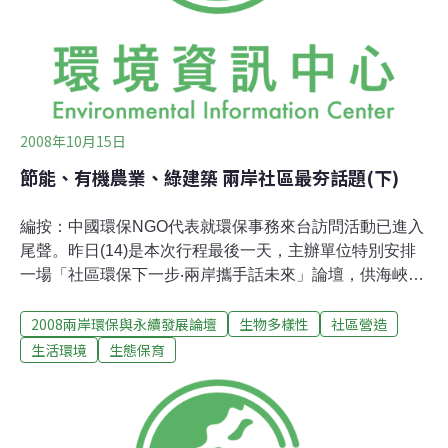
徒的介面平台，來整合人力、物力資源，推廣自然農法，
便成了當務之急。
2008年10月15日
節能、有機農業、綠建築 兩岸社區最夯話題(下)
編按：中國環保NGO代表就環保事務來台訪問活動已進入
尾聲。昨日(14)是本次行程最後一天，主辦單位特別安排
一場「社區環保下一步‧兩岸攜手話未來」論壇，供海峽兩
岸朋友相互交流。社區環境議題千變萬化，下午場次將扣
2008兩岸環保與永續發展論壇
生物多樣性
社區營造
緊目前節能減廢、有機農業、綠色建築等熱門議題，展現
兩岸NGO該如何影響社區、發動在地居民，共同守護自己
生活環境
生態保育
的家園？創造一個永續電子世界的綠色革命賴芸(綠色和平
資深污染項目防治主任)：先進國家所需的電子科技產品大
多在中國製造，但這些產品遭棄置後，仍回到中國；中國
已成為全球最大的電子垃圾場。目前，中國已立法禁止以