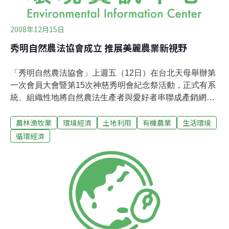
2008年12月15日
秀明自然農法協會成立 推展美麗農業新視野
「秀明自然農法協會」上週五（12日）在台北天母舉辦第
一次會員大會暨第15次神慈秀明會紀念祭活動，正式有系
統、組織性地將自然農法生產者與愛好者串聯成產銷網
路。該協會將作為秀明自然農法產銷平台，將推動農民資
農林漁牧業
環境經濟
土地利用
有機農業
生活環境
訊登錄、消費者基本資料登錄、工作分工及安排工作認
養、取貨站登錄、訊息公告等工作。估計有12個農場、
循環經濟
100多名會員參加，現場湧進超過200位民眾慶祝成立。
1991年，日本「神慈秀明會」來台宣教，1993起，目前在
淡水經營「大屯溪自然農法教育農莊」的陳惠雯、黎旭
瀛，開始與神慈秀明會志工嘗試以自然農法栽植農作物。
十多年來，秀明自然農法在台灣已有12個據點，各地經營
者有感於隨著秀明自然農法的擴展，神慈秀明會與外部
（未信徒）的接觸也日漸頻繁，建構一個不分信徒、未信