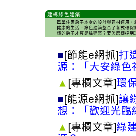
單單住家房子本身的設計與建材運用，
健康的生活。綠色建築整合了各式環保
樣的房子才算是綠建築？要怎麼樣達到
■
[節能e網抓]
打
源：「大安綠色
▲
[專欄文章]
環
■
[能源e網抓]
讓
想：「歡迎光臨
▲
[專欄文章]
綠