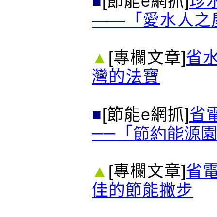
■
[節能e網抓]
珍
――「愛水人之
▲
[專欄文章]
省
灣的法寶
■
[節能e網抓]
省
──
「
節約能源
▲
[專欄文章]
省
佳的節能撇步