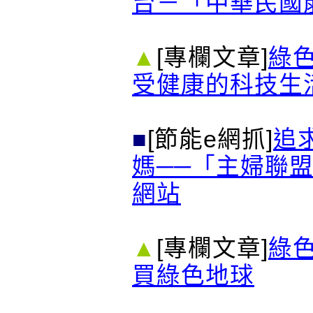
台－「中華民國
▲
[專欄文章]
綠
受健康的科技生
■
[節能e網抓]
追
媽──「主婦聯
網站
▲
[專欄文章]
綠
買綠色地球