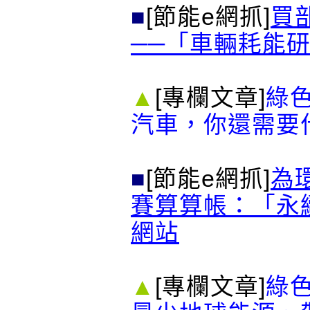
■
[節能e網抓]
買
──「車輛耗能
▲
[專欄文章]
綠
汽車，你還需要
■
[節能e網抓]
為
賽算算帳：「永
網站
▲
[專欄文章]
綠