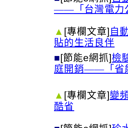
——「台灣電力
▲
[專欄文章]
自
貼的生活良伴
■
[節能e網抓]
檢
庭開銷――「省
▲
[專欄文章]
變
酷省