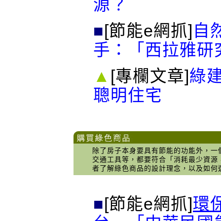
源？
■
[節能e網抓]
自
手：
「
西拉雅研
▲
[專欄文章]
綠
聰明住宅
除了房子本身要具有節能的功能外，一
交通工具等，都要符合「消耗最少資源
者了解綠色商品的設計理念，以及如何
■
[節能e網抓]
環