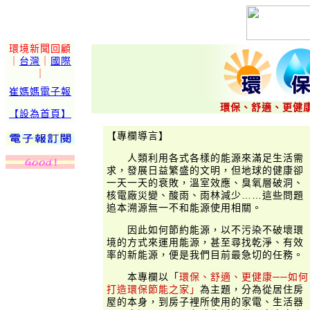
環境新聞回顧
｜
台灣
｜
國際
｜
崔媽媽電子報
環保、舒適、更健
【設為首頁】
【專欄導言】
人類利用各式各樣的能源來滿足生活需
求，發展日益繁盛的文明，但地球的健康卻
一天一天的衰敗，溫室效應、臭氧層破洞、
核電廠災變、酸雨、雨林減少……這些問題
追本溯源無一不和能源使用相關。
因此如何節約能源，以不污染不破壞環
境的方式來運用能源，甚至尋找乾淨、有效
率的新能源，便是我們目前最急切的任務。
本專欄以「
環保、舒適、更健康──如何
打造環保節能之家」
為主題，分為從居住房
屋的本身，到房子裡所使用的家電、生活器