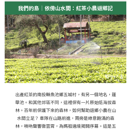
我們的島｜依傍山水間：紅茶小農返鄉記
出產紅茶的南投縣魚池鄉五城村，有另一個地名，蓮
華池。和其他郊區不同，這裡保有一片原始低海拔森
林。百年前保護下來的森林，如何幫助返鄉小農在山
水間立足？ 車隊在山路前進，兩旁是綠意飽滿的森
林，嗩吶聲響徹雲霄，為媽祖遶境揭開序幕。這是五