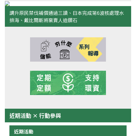
調升原民禁伐補償通過三讀、日本完成第6波核處理水
排海、戴比爾斯將棄賣人造鑽石
近期活動 × 行動參與
近期活動