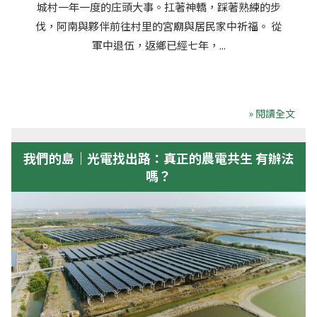
城村一年一度的庄頭大事。扛著神轎，踩著熟練的步
伐，阿南與夥伴前往村里的宮廟與居民家中祈福。 從
軍中退伍，返鄉已經七年，...
» 閱讀全文
我們的島｜光電找出路：真正的農電共生 有辦法
嗎？