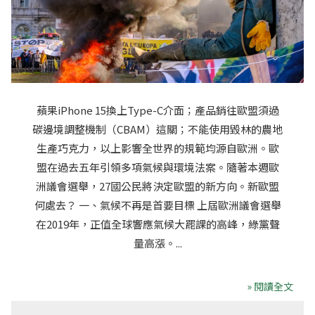
蘋果iPhone 15換上Type-C介面；產品銷往歐盟須過
碳邊境調整機制（CBAM）這關；不能使用毀林的農地
生產巧克力，以上影響全世界的規範均源自歐洲。歐
盟在過去五年引領多項氣候與環境法案。隨著本週歐
洲議會選舉，27國公民將決定歐盟的新方向。新歐盟
何處去？ 一、氣候不再是首要目標 上屆歐洲議會選舉
在2019年，正值全球響應氣候大罷課的高峰，綠黨聲
量高漲。...
» 閱讀全文