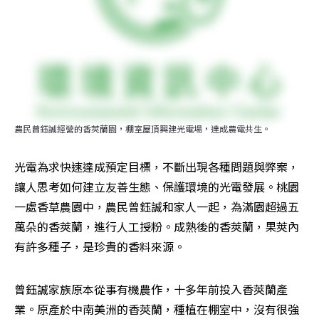
農民曾鈺誠經營的香莢蘭園，棚室屋頂興建光電場，達成農電共生。
光電為求快速達成預定目標，不斷出現各種問題與弊案，
讓人思考如何建立友善生態、保護環境的光電發展。桃園
一處香草農園中，農民曾鈺誠和家人一起，為滿園超過五
萬朵的香莢蘭，進行人工授粉。成熟後的香莢蘭，果莢內
有許多種子，是珍貴的香料來源。
曾鈺誠家族原本從事有機農作，十多年前投入香莢蘭產
業。原產於中南美洲的香莢蘭，種植在棚室中，沒有很強