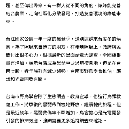
題，甚至傳出弊案。有一群人從不同的角度，讓綠能完善
結合農業，走向社區化分散發電，打造友善環境的綠能未
來。
台江國家公園一年一度的黑琵季，送別這群來台度冬的候
鳥。為了照顧來自遠方的朋友，在棲地照顧上，政府與民
間付出很多心力。根據最新的黑面琵鷺大調查，全國族群
量有增加，顯示台灣成為黑琵重要過境棲息地。但是在台
南七股，近年族群有減少趨勢，台南市野鳥學會推估，應
該和光電開發有關。
台南市野鳥學會除了生態調查、教育宣導，也進行鳥類救
傷工作。將康復的黑琵帶到棲地野放，繼續牠的旅程。但
是最近幾年，黑琵救傷率不斷增加，鳥會擔心是光電開發
引發的排擠效應，強調需要更多追蹤調查來確認。