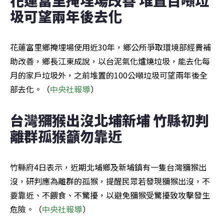
圾可望兩年後去化
花蓮富里鄉掩埋場使用近30年，鄉公所爭取環境部經費補
助改善，鄉長江東成說，以台泥氣化爐燒垃圾，能去化每
月的家戶垃圾外，之前堆置的100公噸垃圾可望兩年後全
部去化。（
中央社報導
）
台灣獼猴出沒北埔新埔 竹縣初判
離群孤猴籲勿靠近
竹縣府4日表示，近期北埔鄉及新埔鎮有一隻台灣獼猴出
沒，研判應為離群的孤猴，提醒民眾若發現獼猴出沒，不
要靠近、不餵食、不驚擾，以避免獼猴受驚擾致攻擊發生
危險。（
中央社報導
）