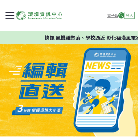
電子報
登入
快訊
風機離聚落、學校過近 彰化福漢風電案