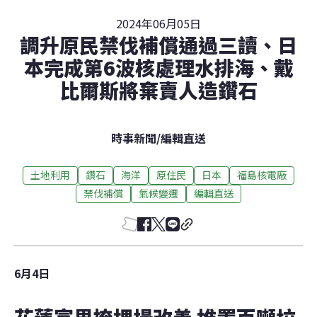
2024年06月05日
調升原民禁伐補償通過三讀、日
本完成第6波核處理水排海、戴
比爾斯將棄賣人造鑽石
時事新聞
/
編輯直送
土地利用
鑽石
海洋
原住民
日本
福島核電廠
禁伐補償
氣候變遷
編輯直送
6月4日
花蓮富里掩埋場改善 堆置百噸垃