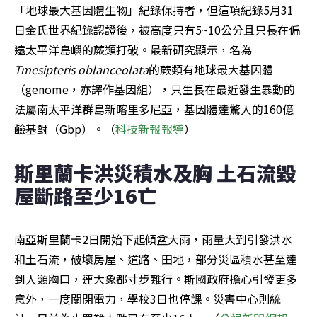
「地球最大基因體生物」紀錄保持者，但這項紀錄5月31
日金氏世界紀錄認證後，被高度只有5~10公分且只長在偏
遠太平洋島嶼的蕨類打破。最新研究顯示，名為
Tmesipteris oblanceolata
的蕨類有地球最大基因體
（genome，亦譯作基因組），只生長在最近發生暴動的
法屬南太平洋群島新喀里多尼亞，基因體達驚人的160億
鹼基對（Gbp）。（
科技新報報導
）
斯里蘭卡洪災積水及胸 土石流毀
屋斷路至少16亡
南亞斯里蘭卡2日開始下起傾盆大雨，雨量大到引發洪水
和土石流，破壞房屋、道路、田地，部分災區積水甚至達
到人類胸口，連大象都寸步難行。斯國政府擔心引發更多
意外，一度關閉電力，學校3日也停課。災害中心則統