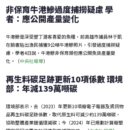
非保育牛港鰺過度捕撈疑慮 學
者：應公開產量變化
牛港鰺是深受墾丁潛客喜愛的魚種，前高雄市議員林于凱
在臉書貼出漁民捕獲9公噸牛港鰺照片，引發過度捕撈疑
慮，學者4日說，牛港鰺非保育類但應公開魚貨產量變
化。（
中央社報導
）
再生料碳足跡更新10項係數 環境
部：年減139萬噸碳
環境部表示，去（2023）年更新10項廢電子電器及資訊物
品再生料碳足跡係數，取代原生料可減少約139萬噸碳，
協助整體產業鏈循環減碳；今（2024）年已規劃計算廢塑