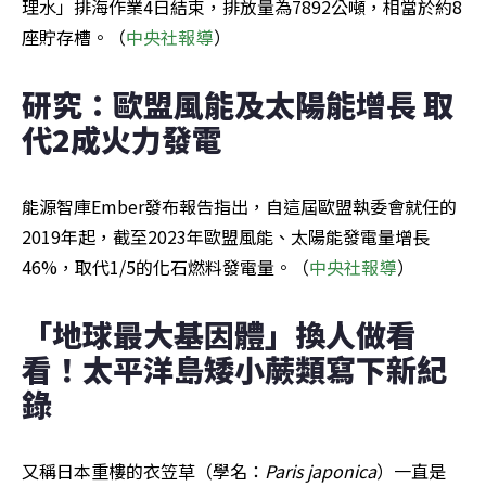
理水」排海作業4日結束，排放量為7892公噸，相當於約8
座貯存槽。（
中央社報導
）
研究：歐盟風能及太陽能增長 取
代2成火力發電
能源智庫Ember發布報告指出，自這屆歐盟執委會就任的
2019年起，截至2023年歐盟風能、太陽能發電量增長
46%，取代1/5的化石燃料發電量。（
中央社報導
）
「地球最大基因體」換人做看
看！太平洋島矮小蕨類寫下新紀
錄
又稱日本重樓的衣笠草（學名：
Paris japonica
）一直是