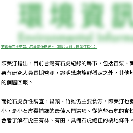
苑裡母石虎帶著小石虎影像曝光。（圖片來源：陳美汀提供）
陳美汀指出，目前台灣有石虎紀錄的縣市，包括苗栗、
栗有研究人員長期監測，證明幾處族群穩定之外，其他
的個體回報。

而從石虎食性調查，鼠類、竹雞仍主要食源，陳美汀也
小，是小石虎獵捕課的最佳入門選項。從這些石虎的食
會者了解石虎田有林、有田，具備石虎絕佳的棲地條件