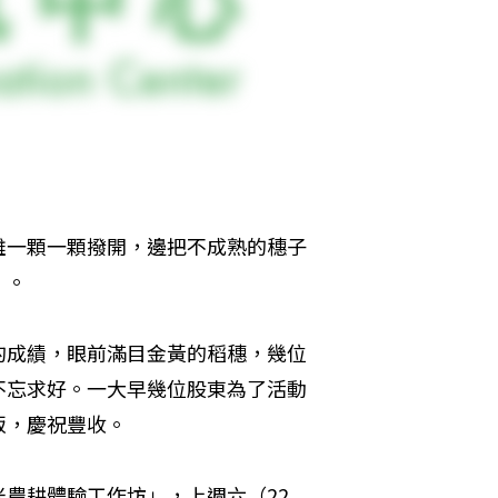
雄一顆一顆撥開，邊把不成熟的穗子
」。
的成績，眼前滿目金黃的稻穗，幾位
不忘求好。一大早幾位股東為了活動
飯，慶祝豐收。
農耕體驗工作坊」，上週六（22