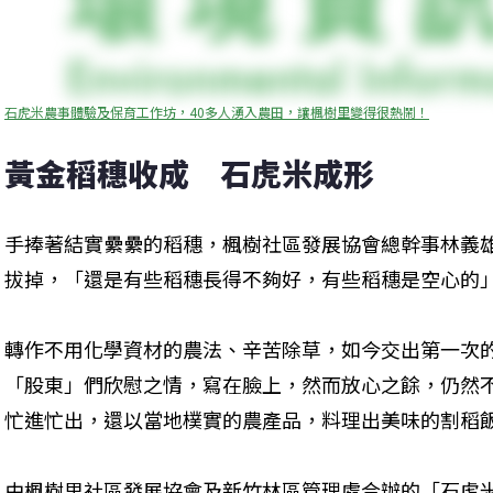
石虎米農事體驗及保育工作坊，40多人湧入農田，讓楓樹里變得很熱鬧！
黃金稻穗收成　石虎米成形
手捧著結實纍纍的稻穗，楓樹社區發展協會總幹事林義
拔掉，「還是有些稻穗長得不夠好，有些稻穗是空心的
轉作不用化學資材的農法、辛苦除草，如今交出第一次
「股東」們欣慰之情，寫在臉上，然而放心之餘，仍然
忙進忙出，還以當地樸實的農產品，料理出美味的割稻
由楓樹里社區發展協會及新竹林區管理處合辦的「石虎米