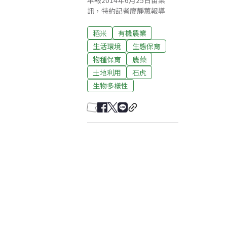
本報2014年6月25日苗栗
訊，特約記者廖靜蕙報導
稻米
有機農業
生活環境
生態保育
物種保育
農藥
土地利用
石虎
生物多樣性