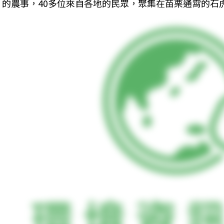
的農事，40多位來自各地的民眾，聚集在苗栗通霄的石