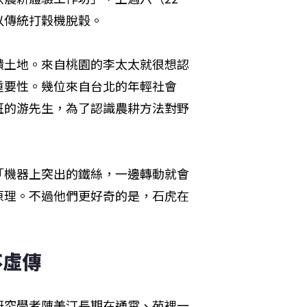
以傳統打穀機脫穀。
饋土地。來自桃園的李太太就很想認
重要性。幾位來自台北的年輕社會
班的游先生，為了認識農耕方法對野
「機器上突出的鐵絲，一邊轉動就會
原理。不過他們更好奇的是，石虎在
不虛傳
研究學者陳美汀長期在通霄、苑裡一