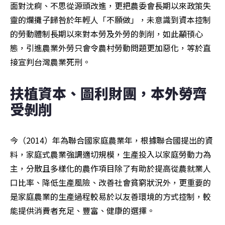
面對沈痾、不思從源頭改進，更把農委會長期以來政策失
靈的爛攤子歸咎於年輕人「不願做」，未意識到資本控制
的勞動體制長期以來對本勞及外勞的剝削，如此顢頇心
態，引進農業外勞只會令農村勞動問題更加惡化，等於直
接宣判台灣農業死刑。
扶植資本、圖利財團，本外勞齊
受剝削
今（2014）年為聯合國家庭農業年，根據聯合國提出的資
料，家庭式農業強調適切規模，生產投入以家庭勞動力為
主，分散且多樣化的農作項目除了有助於提高從農就業人
口比率、降低生產風險、改善社會貧窮狀況外，更重要的
是家庭農業的生產過程較易於以友善環境的方式控制，較
能提供消費者充足、豐富、健康的選擇。