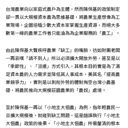
台灣農業向以家庭式農戶為主體，然而陳保基的政策制定
卻一貫以大規模資本農為思維基礎，將農業生產想像為工
業現場，企圖培植少數大資本家掌握生產資源，而絕大多
數第一線的農業工作者只能淪為為企業服務的「農工」。
由此陳保基大聲疾呼農業「缺工」的嘴臉，彷如財團老闆
一再哀嘆「請不到人」所以必須擴大開放外勞，甚至是以
「季節性」、「派遣」方式引入，其根本目的實是為了滿
足資本農的人力需求並降低其人事成本，美其名「提高農
業競爭力」，實則是以剝削外勞的體制掏空台灣小農基
礎，將農民推向大規模莊園農業的「農奴」處境。
至於陳保基一再以「小地主大佃農」為例，指年輕農民一
旦擴大規模後，就碰到缺工問題，這是錯誤執行「小地主
大佃農」政策的後果。「小地主大佃農」所需釐清的根本