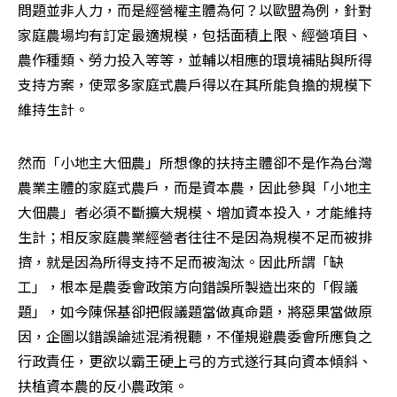
問題並非人力，而是經營權主體為何？以歐盟為例，針對
家庭農場均有訂定最適規模，包括面積上限、經營項目、
農作種類、勞力投入等等，並輔以相應的環境補貼與所得
支持方案，使眾多家庭式農戶得以在其所能負擔的規模下
維持生計。
然而「小地主大佃農」所想像的扶持主體卻不是作為台灣
農業主體的家庭式農戶，而是資本農，因此參與「小地主
大佃農」者必須不斷擴大規模、增加資本投入，才能維持
生計；相反家庭農業經營者往往不是因為規模不足而被排
擠，就是因為所得支持不足而被淘汰。因此所謂「缺
工」，根本是農委會政策方向錯誤所製造出來的「假議
題」，如今陳保基卻把假議題當做真命題，將惡果當做原
因，企圖以錯誤論述混淆視聽，不僅規避農委會所應負之
行政責任，更欲以霸王硬上弓的方式遂行其向資本傾斜、
扶植資本農的反小農政策。