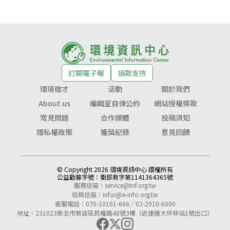
訂閱電子報
捐款支持
環境徵才
活動
關於我們
About us
編輯室自律公約
網站授權條款
常見問題
合作媒體
投稿須知
隱私權政策
獲獎紀錄
意見回饋
© Copyright 2026 環境資訊中心 版權所有
公益勸募字號：
衛部救字第1141364365號
服務信箱：
service@tnf.org.tw
投稿信箱：
infor@e-info.org.tw
客服電話：070-10101-666／02-2910-6000
地址：231023新北市新店區民權路48號3樓（近捷運大坪林站1號出口）