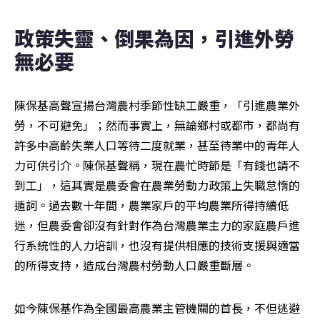
政策失靈、倒果為因，引進外勞
無必要
陳保基高聲宣揚台灣農村季節性缺工嚴重，「引進農業外
勞，不可避免」；然而事實上，無論鄉村或都市，都尚有
許多中高齡失業人口等待二度就業，甚至待業中的青年人
力可供引介。陳保基聲稱，現在農忙時節是「有錢也請不
到工」，這其實是農委會在農業勞動力政策上失職怠惰的
遁詞。過去數十年間，農業家戶的平均農業所得持續低
迷，但農委會卻沒有針對作為台灣農業主力的家庭農戶進
行系統性的人力培訓，也沒有提供相應的技術支援與適當
的所得支持，造成台灣農村勞動人口嚴重斷層。
如今陳保基作為全國最高農業主管機關的首長，不但逃避