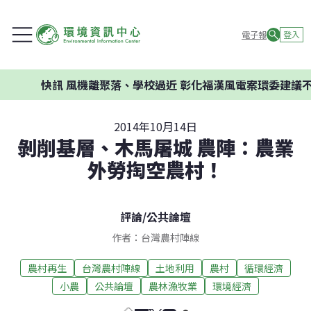
電子報
登入
快訊
風機離聚落、學校過近 彰化福漢風電案環委建議不應
2014年10月14日
剝削基層、木馬屠城 農陣：農業
外勞掏空農村！
評論
/
公共論壇
作者：台灣農村陣線
農村再生
台灣農村陣線
土地利用
農村
循環經濟
小農
公共論壇
農林漁牧業
環境經濟