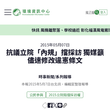
電子報
登入
快訊
風機離聚落、學校過近 彰化福漢風電案環
2015年05月07日
抗議立院「內規」擋採訪 獨媒籲
儘速修改違憲條文
時事新聞
/
系列報導
本報2015年5月7日台北訊，編輯室整理報導
公民參與
2015立院阻擋採訪權