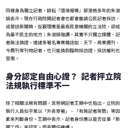
同樣身為獨立記者，耕耘「環境報導」部落格多年的朱淑
娟表示，現在行政院開記者會也都會邀請公民記者採訪，
或發送新聞稿，反觀理應是最高民意機關的立法院，卻成
為最不民主的地方；朱淑娟強調，其實不只獨立媒體、記
者無法換證，連諸多著名專業雜誌如：天下、商業週刊、
今周刊等刊物記者，也只能換到臨時採訪證，採訪權利也
受限。
身分認定自由心證？  記者抨立院
法規執行標準不一
除了相關法規有問題，苦勞網記者王顥中也指出，立院的
執行人員似乎常以「外表穿著」、「有無記者架勢」等因
素來判斷身份。王顥中表示，記者身份應以是否從事「新
聞工作」來認定，而非聘任機構。