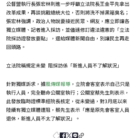
公督盟執行長張宏林則進一步呼籲立法院長王金平先拿出
改革成果，再談挑戰總統大位，否則將洗不掉黑箱臭名；
張宏林強調，政治人物說要接近民眾、網友，應立即讓各
獨立媒體、記者進入採訪，並儘速修訂違法違憲的「立法
院採訪證發放要點」，還給媒體新聞自由，別讓民主再走
回頭路。
立法院稱規定未變  阻採訪係「新進人員不了解狀況」
針對獨媒訴求，據
風傳媒報導
，立院會客室表示自己只是
執行人員，完全聽命公關室執行；公關室蔡先生則表示，
此發放臨時證標準經院長核定，從未變過，對3月底以來
陸續有獨立媒體遭阻，蔡先生表示「應是原先會客室人員
退休，新進人員不太了解狀況」。