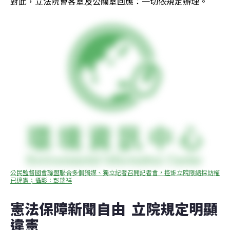
對此，立法院會客室及公關室回應：一切依規定辦理。
公民監督國會聯盟聯合多個獨媒、獨立記者召開記者會，控訴立院限縮採訪權
已違憲；攝影：彭瑞祥
憲法保障新聞自由  立院規定明顯
違憲