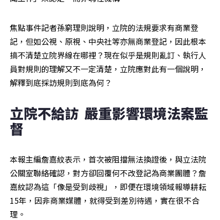
焦點事件記者孫窮理則說明，立院的法規要求有商業登
記，但如公視、原視、中央社等亦無商業登記，因此根本
搞不清楚立院界線在哪裡？現在似乎是規則亂訂、執行人
員對規則的理解又不一定清楚，立院應對此有一個說明，
解釋到底採訪規則到底為何？
立院不給訪  嚴重影響環境法案監
督
本報主編詹嘉紋表示，首次被阻擋無法換證後，與立法院
公關室聯絡確認，對方卻回覆何不改登記為商業團體？詹
嘉紋認為這「像是受到歧視」，即便在環境領域報導耕耘
15年，因非商業媒體，就得受到差別待遇，實在很不合
理。