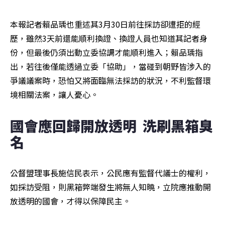
本報記者賴品瑀也重述其3月30日前往採訪卻遭拒的經
歷，雖然3天前還能順利換證、換證人員也知道其記者身
份，但最後仍須出動立委協調才能順利進入；賴品瑀指
出，若往後僅能透過立委「協助」，當碰到朝野皆涉入的
爭議議案時，恐怕又將面臨無法採訪的狀況，不利監督環
境相關法案，讓人憂心。
國會應回歸開放透明  洗刷黑箱臭
名
公督盟理事長施信民表示，公民應有監督代議士的權利，
如採訪受阻，則黑箱弊端發生將無人知曉，立院應推動開
放透明的國會，才得以保障民主。