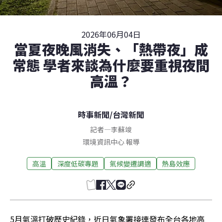
2026年06月04日
當夏夜晚風消失、「熱帶夜」成
常態 學者來談為什麼要重視夜間
高溫？
時事新聞
/
台灣新聞
記者
—
李蘇竣
環境資訊中心 報導
高溫
深度低碳專題
氣候變遷調適
熱島效應
5月氣溫打破歷史紀錄，近日氣象署接連發布全台各地高