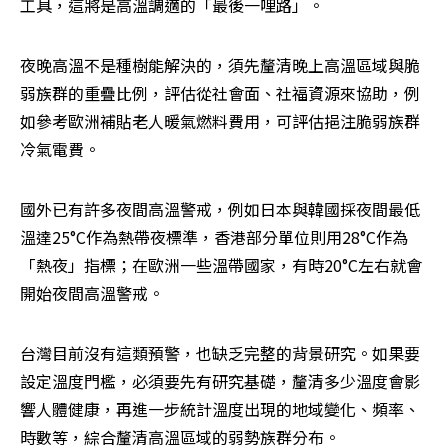
工具，這將是高溫調適的「最後一哩路」。
夜晚高溫不是種樹能解決的，須先釐清晚上高溫區域與脆
弱族群的重疊比例，評估從社會面、社福資源來協助，例
如參考歐洲補貼老人暖氣燃料費用，可評估挹注脆弱族群
冷氣電費。
國外已有許多夜間高溫警戒，例如日本與韓國採夜間最低
溫達25°C作為熱帶夜標準，香港部分單位則用28°C作為
「熱夜」指標；在歐洲一些溫帶國家，有時20°C左右就會
開始夜間高溫警戒。
台灣目前沒有這類預警，也缺乏完整的背景研究。如果要
設定溫度門檻，必須要先有研究基礎，釐清多少溫度會影
響人體健康，再進一步統計溫度出現的地域變化、頻率、
時數等，綜合釐清高溫區域的弱勢族群分布。