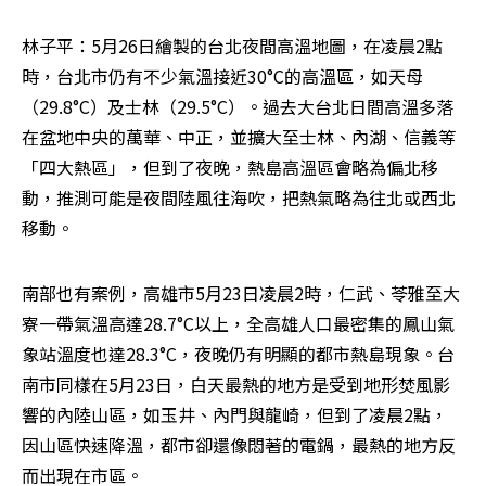
林子平：5月26日繪製的台北夜間高溫地圖，在凌晨2點
時，台北市仍有不少氣溫接近30°C的高溫區，如天母
（29.8°C）及士林（29.5°C）。過去大台北日間高溫多落
在盆地中央的萬華、中正，並擴大至士林、內湖、信義等
「四大熱區」，但到了夜晚，熱島高溫區會略為偏北移
動，推測可能是夜間陸風往海吹，把熱氣略為往北或西北
移動。
南部也有案例，高雄市5月23日凌晨2時，仁武、苓雅至大
寮一帶氣溫高達28.7°C以上，全高雄人口最密集的鳳山氣
象站溫度也達28.3°C，夜晚仍有明顯的都市熱島現象。台
南市同樣在5月23日，白天最熱的地方是受到地形焚風影
響的內陸山區，如玉井、內門與龍崎，但到了凌晨2點，
因山區快速降溫，都市卻還像悶著的電鍋，最熱的地方反
而出現在市區。