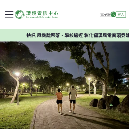
電子報
登入
快訊
風機離聚落、學校過近 彰化福漢風電案環委建議不應開