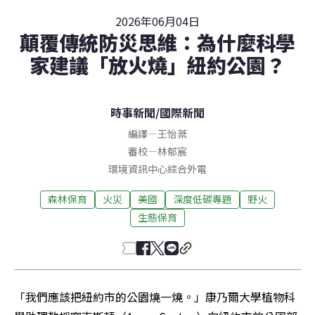
2026年06月04日
顛覆傳統防災思維：為什麼科學
家建議「放火燒」紐約公園？
時事新聞
/
國際新聞
編譯
—
王怡棻
審校
—
林郁宸
環境資訊中心綜合外電
森林保育
火災
美國
深度低碳專題
野火
生態保育
「我們應該把紐約市的公園燒一燒。」康乃爾大學植物科