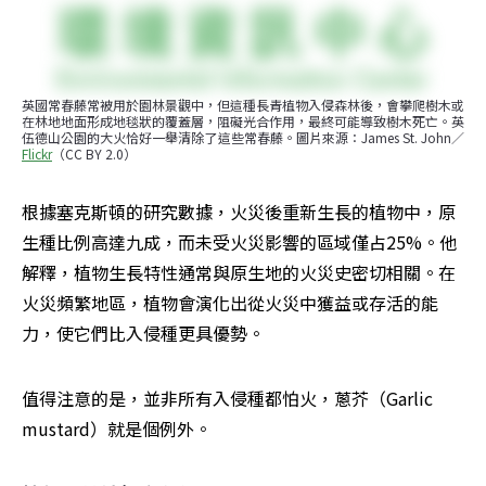
英國常春藤常被用於園林景觀中，但這種長青植物入侵森林後，會攀爬樹木或
在林地地面形成地毯狀的覆蓋層，阻礙光合作用，最終可能導致樹木死亡。英
伍德山公園的大火恰好一舉清除了這些常春藤。圖片來源：James St. John／
Flickr
（CC BY 2.0）
根據塞克斯頓的研究數據，火災後重新生長的植物中，原
生種比例高達九成，而未受火災影響的區域僅占25%。他
解釋，植物生長特性通常與原生地的火災史密切相關。在
火災頻繁地區，植物會演化出從火災中獲益或存活的能
力，使它們比入侵種更具優勢。
值得注意的是，並非所有入侵種都怕火，蔥芥（Garlic 
mustard）就是個例外。