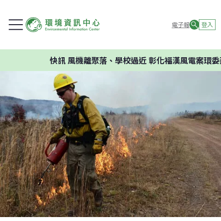
電子報
登入
快訊
風機離聚落、學校過近 彰化福漢風電案環委建議不