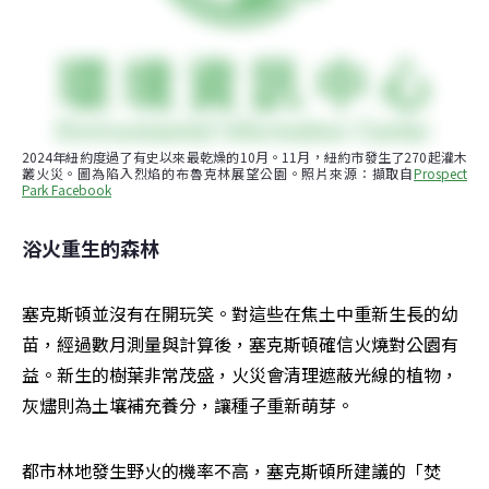
2024年紐約度過了有史以來最乾燥的10月。11月，紐約市發生了270起灌木
叢火災。圖為陷入烈焰的布魯克林展望公園。照片來源：擷取自
Prospect 
Park Facebook
浴火重生的森林
塞克斯頓並沒有在開玩笑。對這些在焦土中重新生長的幼
苗，經過數月測量與計算後，塞克斯頓確信火燒對公園有
益。新生的樹葉非常茂盛，火災會清理遮蔽光線的植物，
灰燼則為土壤補充養分，讓種子重新萌芽。
都市林地發生野火的機率不高，塞克斯頓所建議的「焚