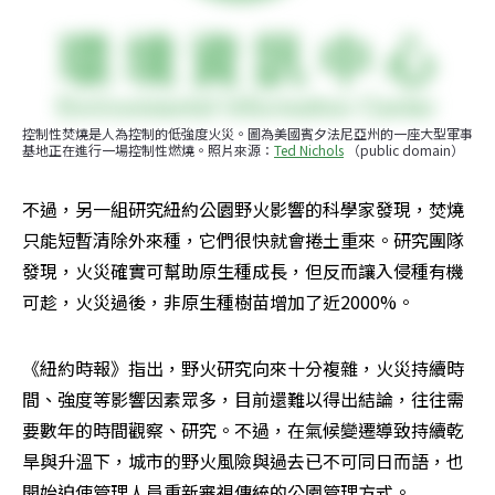
控制性焚燒是人為控制的低強度火災。圖為美國賓夕法尼亞州的一座大型軍事
基地正在進行一場控制性燃燒。照片來源：
Ted Nichols
 （public domain）
不過，另一組研究紐約公園野火影響的科學家發現，焚燒
只能短暫清除外來種，它們很快就會捲土重來。研究團隊
發現，火災確實可幫助原生種成長，但反而讓入侵種有機
可趁，火災過後，非原生種樹苗增加了近2000%。
《紐約時報》指出，野火研究向來十分複雜，火災持續時
間、強度等影響因素眾多，目前還難以得出結論，往往需
要數年的時間觀察、研究。不過，在氣候變遷導致持續乾
旱與升溫下，城市的野火風險與過去已不可同日而語，也
開始迫使管理人員重新審視傳統的公園管理方式。