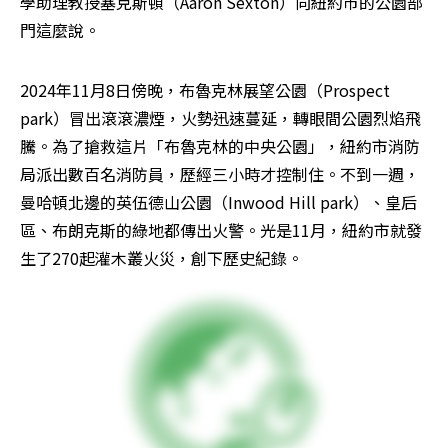
學助理教授塞克斯頓（Aaron Sexton）向紐約市的公園部
門這麼說。
2024年11月8日傍晚，布魯克林展望公園（Prospect 
park）冒出滾滾濃煙，火勢迅速蔓延，轉眼間公園烈焰飛
騰。為了搶救這片「布魯克林的中央公園」，紐約市消防
局派出數百名消防員，歷經三小時才控制住。不到一週，
曼哈頓北邊的英伍德山公園（Inwood Hill park）、皇后
區、布朗克斯的綠地都傳出火警。光是11月，紐約市就發
生了270起灌木叢火災，創下歷史紀錄。