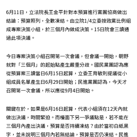
6月11日，立法院長王金平針對本預算進行黨團協商做出
結論：預算照列，全數凍結。由立院1/4立委按政黨比例組
成專案決策小組，於三個月內做成決策。15日院會三讀通
過此項決議。
今日專案決策小組召開第一次會議，但會議一開始，朝野
就對「三個月」的起始點產生嚴重分歧。國民黨團認為應
從預算案三讀當日6月15日起算，立委王育敏則提議從小
組成員名單產生日6月29日開始；民進黨團認為，今天才
召開第一次會議，所以應從9月4日開始。
關鍵在於，如果是6月16日起算，代表小組須在12天內就
做出決議，時間緊迫。而檯面下另一爭議點是，若不能在
三個月內產出決議，預算是否持續凍結？由於當初白紙黑
字，並未說明三個月內若無結論，預算是否仍凍結。民進