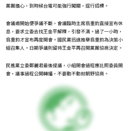
黨團擔心，到時候台電可能強行闖關，逕行招標。
會議甫開始便爭議不斷，會議臨時主席翁重鈞直接宣布休
息，要求立委去找王金平解釋，引發不滿。過了一小時，
翁重鈞才宣布再度開會。國民黨迅速推舉翁重鈞為決策小
組召集人。日期爭議則留待王金平再召開黨團協商決定。
民進黨立委鄭麗君最後提議，小組開會過程應比照委員開
會，議事過程公開轉播，不要動不動就朝野協商。