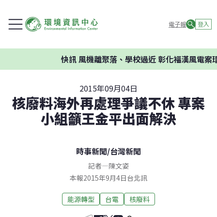
電子報
登入
快訊
風機離聚落、學校過近 彰化福漢風電案環委
2015年09月04日
核廢料海外再處理爭議不休 專案
小組籲王金平出面解決
時事新聞
/
台灣新聞
記者
—
陳文姿
本報2015年9月4日台北訊
能源轉型
台電
核廢料