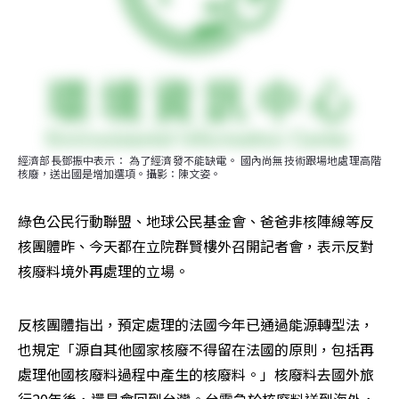
經濟部長鄧振中表示： 為了經濟發不能缺電。 國內尚無技術跟場地處理高階
核廢，送出國是增加選項。攝影：陳文姿。
綠色公民行動聯盟、地球公民基金會、爸爸非核陣線等反
核團體昨、今天都在立院群賢樓外召開記者會，表示反對
核廢料境外再處理的立場。
反核團體指出，預定處理的法國今年已通過能源轉型法，
也規定「源自其他國家核廢不得留在法國的原則，包括再
處理他國核廢料過程中產生的核廢料。」核廢料去國外旅