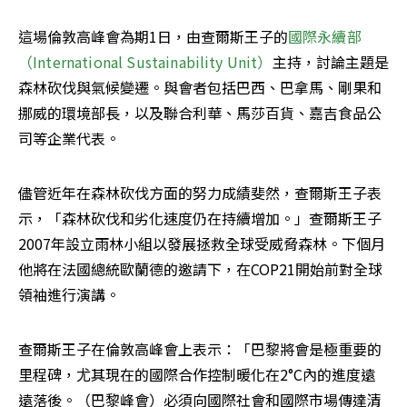
這場倫敦高峰會為期1日，由查爾斯王子的
國際永續部
（International Sustainability Unit）
主持，討論主題是
森林砍伐與氣候變遷。與會者包括巴西、巴拿馬、剛果和
挪威的環境部長，以及聯合利華、馬莎百貨、嘉吉食品公
司等企業代表。
儘管近年在森林砍伐方面的努力成績斐然，查爾斯王子表
示，「森林砍伐和劣化速度仍在持續增加。」查爾斯王子
2007年設立雨林小組以發展拯救全球受威脅森林。下個月
他將在法國總統歐蘭德的邀請下，在COP21開始前對全球
領袖進行演講。
查爾斯王子在倫敦高峰會上表示：「巴黎將會是極重要的
里程碑，尤其現在的國際合作控制暖化在2°C內的進度遠
遠落後。（巴黎峰會）必須向國際社會和國際市場傳達清