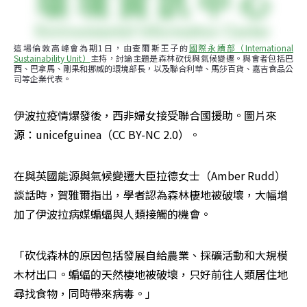
這場倫敦高峰會為期1日，由查爾斯王子的
國際永續部（International 
Sustainability Unit）
主持，討論主題是森林砍伐與氣候變遷。與會者包括巴
西、巴拿馬、剛果和挪威的環境部長，以及聯合利華、馬莎百貨、嘉吉食品公
司等企業代表。
伊波拉疫情爆發後，西非婦女接受聯合國援助。圖片來
源：unicefguinea（CC BY-NC 2.0）。
在與英國能源與氣候變遷大臣拉德女士（Amber Rudd）
談話時，賀雅爾指出，學者認為森林棲地被破壞，大幅增
加了伊波拉病媒蝙蝠與人類接觸的機會。
「砍伐森林的原因包括發展自給農業、採礦活動和大規模
木材出口。蝙蝠的天然棲地被破壞，只好前往人類居住地
尋找食物，同時帶來病毒。」