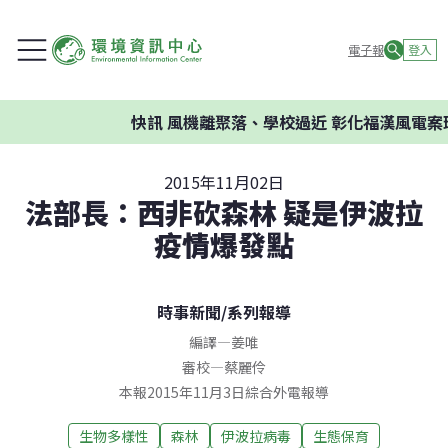
電子報
登入
快訊
風機離聚落、學校過近 彰化福漢風電案環
2015年11月02日
法部長：西非砍森林 疑是伊波拉
疫情爆發點
時事新聞
/
系列報導
編譯
—
姜唯
審校
—
蔡麗伶
本報2015年11月3日綜合外電報導
生物多樣性
森林
伊波拉病毒
生態保育