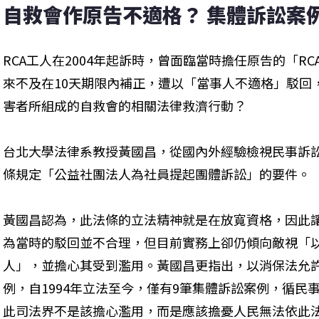
自救會作原告不適格？ 集體訴訟案
RCA工人在2004年起訴時，曾面臨當時擔任原告的「R
來不及在10天期限內補正，遭以「當事人不適格」駁回
害者所組成的自救會的相關法律救濟行動？
台北大學法律系教授黃國昌，從國內外經驗檢視民事訴訟
條規定「公益社團法人為社員提起團體訴訟」的要件。
黃國昌認為，此法條的立法精神就是在放寬資格，因此
為當時的駁回並不合理，但目前實務上卻仍傾向敵視「
人」，並擔心其受到濫用。黃國昌更指出，以消保法允
例，自1994年立法至今，僅有9筆集體訴訟案例，循民
此司法界不是該擔心濫用，而是應該擔憂人民無法依此