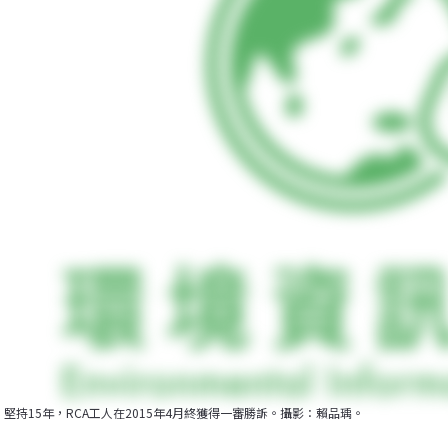
堅持15年，RCA工人在2015年4月終獲得一審勝訴。攝影：賴品瑀。