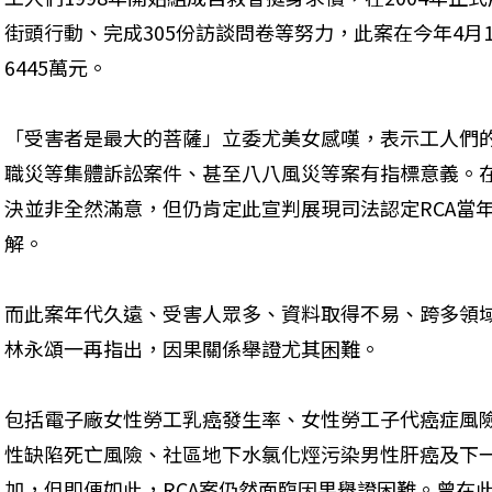
街頭行動、完成305份訪談問卷等努力，此案在今年4月
6445萬元。
「受害者是最大的菩薩」立委尤美女感嘆，表示工人們
職災等集體訴訟案件、甚至八八風災等案有指標意義。
決並非全然滿意，但仍肯定此宣判展現司法認定RCA當
解。
而此案年代久遠、受害人眾多、資料取得不易、跨多領
林永頌一再指出，因果關係舉證尤其困難。
包括電子廠女性勞工乳癌發生率、女性勞工子代癌症風
性缺陷死亡風險、社區地下水氯化烴污染男性肝癌及下
加，但即便如此，RCA案仍然面臨因果舉證困難。曾在