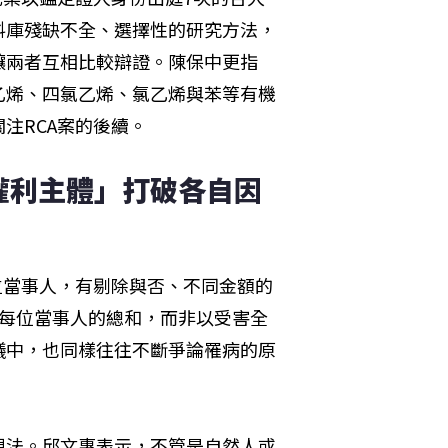
料庫殘缺不全、選擇性的研究方法，
讓兩者互相比較辯證。陳保中更指
乙烯、四氯乙烯、氯乙烯與苯等有機
注RCA案的後續。
權利主體」打破各自因
位當事人，有剔除與否、不同金額的
是每位當事人的總和，而非以受害全
議中，也同樣往往不斷爭論罹病的原
想法。邱文惠表示，不管是自然人或