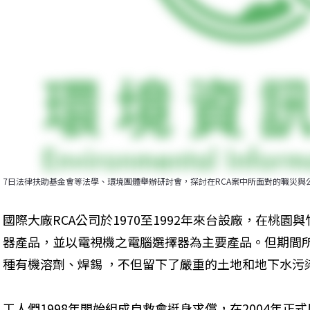
7日法律扶助基金會等法學、環境團體舉辦研討會，探討在RCA案中所面對的職災與
國際大廠RCA公司於1970至1992年來台設廠，在桃
器產品，並以電視機之電腦選擇器為主要產品。但期間所
種有機溶劑、焊錫 ，不但留下了嚴重的土地和地下水污
工人們1998年開始組成自救會挺身求償，在2004年正