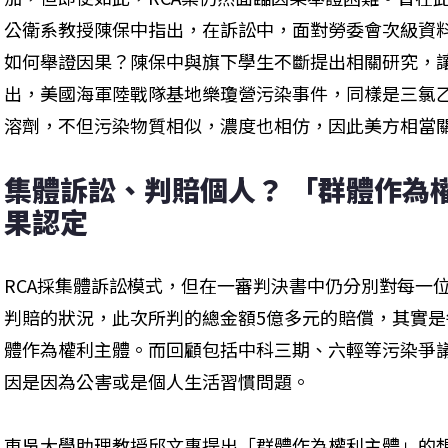
公衛系教授陳保中指出，在訴訟中，面對勞委會次級資
如何舉證因果？陳保中與旗下學生不斷提出相關研究，
出，美國海軍陸戰隊基地樂瓊營污染事件，同樣是三氯
溶劑，不但污染物質相似，濃度也相仿，因此美方相當關
集體訴訟、判賠個人？ 「群體作為
果認定
RCA採集體訴訟模式，但在一審判決書中仍分別對每一
判賠的狀況，此次所判的總金額5億多元的賠償，其實
體作為權利主體。而回顧包括中科三期、六輕等污染爭
因是因為公害或是個人生活習慣問題。
東吳大學助理教授邱文惠提出「群體作為權利主體」的