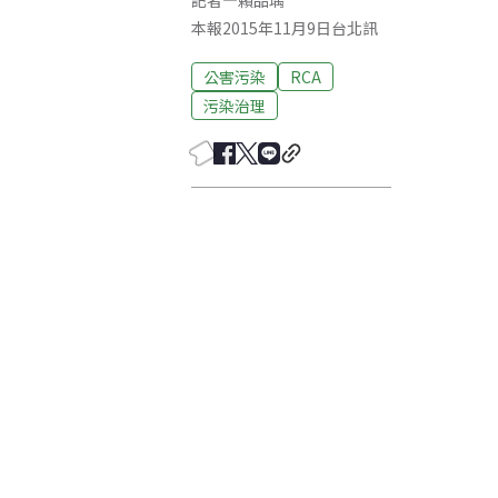
記者
—
賴品瑀
本報2015年11月9日台北訊
公害污染
RCA
污染治理