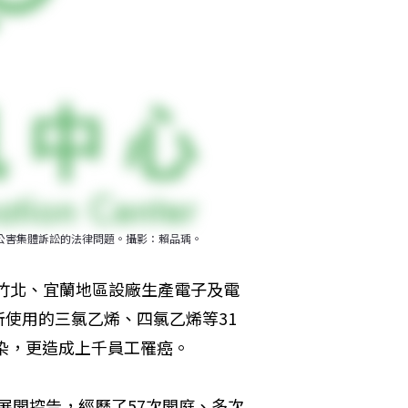
公害集體訴訟的法律問題。攝影：賴品瑀。
園與竹北、宜蘭地區設廠生產電子及電
使用的三氯乙烯、四氯乙烯等31
染，更造成上千員工罹癌。
式展開控告，經歷了57次開庭、多次