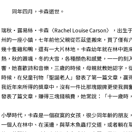
　　同年四月，卡森逝世。
瑞秋‧露易絲‧卡森〈Rachel Louise Carson〉
州的一座小鎮，七年前他父親從匹茲堡搬來，買了僅有
幾十隻雞和鴨，還有一大片林地。卡森幼年就在林中跑
熱，秋的蕭颯，冬的大雪，各種顏色和感覺，一一的刻
響，她喜歡詩和音樂，三歲的時候，母親就教她認字，
時候，在兒童刊物「聖誕老人」發表了第一篇文章，贏
我近年來所得的獎章中，沒有一件比那塊銀牌更使我興
發表了篇文章，賺得三塊錢稿費，她常說：「十一歲時
小學時代，卡森是一個寂寞的女孩，很少同年齡的朋友
一個人在林中、在溪邊，與草木魚蟲打交道，或者躺在