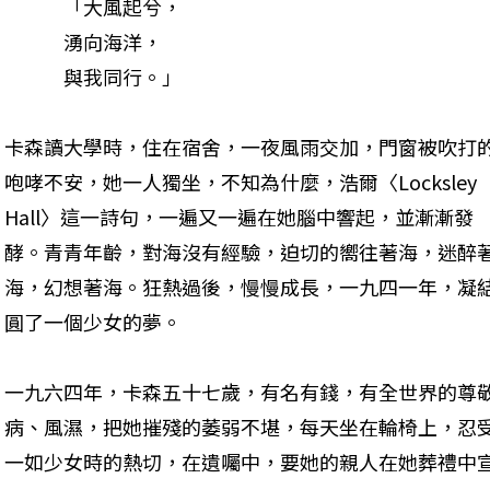
　　　「大風起兮，

　　　湧向海洋，

　　　與我同行。」
卡森讀大學時，住在宿舍，一夜風雨交加，門窗被吹打
咆哮不安，她一人獨坐，不知為什麼，浩爾〈Locksley 
Hall〉這一詩句，一遍又一遍在她腦中響起，並漸漸發
酵。青青年齡，對海沒有經驗，迫切的嚮往著海，迷醉
海，幻想著海。狂熱過後，慢慢成長，一九四一年，凝
圓了一個少女的夢。
一九六四年，卡森五十七歲，有名有錢，有全世界的尊
病、風濕，把她摧殘的萎弱不堪，每天坐在輪椅上，忍
一如少女時的熱切，在遺囑中，要她的親人在她葬禮中宣讀艾特