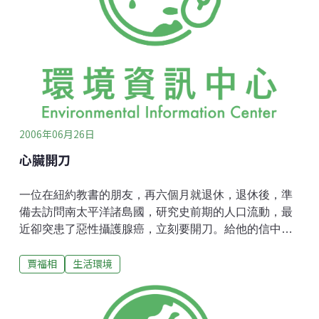
夜，我們露營在濱海的松林中，準備第二天清早退潮時
去岩岸上採集。那一夜，正好碰上印地安人的一個節
日，村民們忙著慶祝，邀請我們參加。 在一個有圖騰柱
的廣場上，築起了烈烈的營火，傳統的大小皮鼓有節奏
地拍起，我的幾位學生也信手彈起吉他。 車輪舞開始
了，步伐單調而原始，老人和孩子都參加，有時就把舞
場中心讓給那些有訓練的
2006年06月26日
心臟開刀
一位在紐約教書的朋友，再六個月就退休，退休後，準
備去訪問南太平洋諸島國，研究史前期的人口流動，最
近卻突患了惡性攝護腺癌，立刻要開刀。給他的信中，
我這樣寫：「何白：握著筆，看著紙，我最想說的是
賈福相
生活環境
『願神祝福你！』，一個無神主義者說這種話，是不是
莫名其妙？我這時的心情卻是誠誠懇懇，一點也不荒
誕。你知道我去年十月心臟開刀，把取自腿部和胸部的
血管自大動脈搭了三條橋到心動脈，這種手術要開膛剖