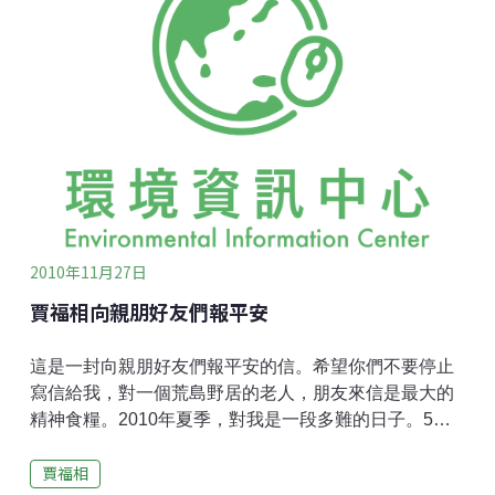
遍，略去了難以接受的部份(如十八層地獄等等)。再讀一
遍，讀到440頁時，略有小悟，在書頁上亂寫一通。掩
卷後，這點小悟又寂滅了，又回到迷網。唯三藏所譯的
260個字，譯義、音譯相互穿插。有詩；有音樂，耐人
深思。於此重抄一遍在440書頁上所寫的語句如左。電
話上唸給蔡杏麗聽，只有第二段第一句她不同意，其他
都是「Yes」。特此寄給各位，恭請指正。賈福相合十
偈語覺有情 因為有情 而有緣起 因為緣起 而有五蘊
五蘊是煩惱 是起惑 是業生 是果報 果報而再
2010年11月27日
賈福相向親朋好友們報平安
這是一封向親朋好友們報平安的信。希望你們不要停止
寫信給我，對一個荒島野居的老人，朋友來信是最大的
精神食糧。2010年夏季，對我是一段多難的日子。5月
底大腸出血，醫生說可能是癌症(好像判了死罪)。經過幾
賈福相
次檢查才斷定是直腸潰瘍(短期徒刑)。經過神經科醫生初