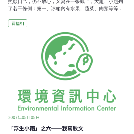
照顧自己，仍不放心，又寫在一張紙上，大題、小題列
了若干條例：第一、冰箱內有水果、蔬菜、肉類等等，
米、麵之類就在儲藏室內；第二、如果不下雨，每天早
賈福相
飯後要澆涼台上的盆花，晚餐後不管晴天、陰雨，都要
去水池餵魚；第三、車道旁的柏樹、蘋果樹、銀杏樹和
今年剛種的兩棵楓樹，也要澆水。因為路遠，只能用水
桶，水桶太重，用車運去。如果不得閒，等我回來再
澆……。我不耐煩的聽，也只把那張紙匆匆看了一遍，
我從15歲開始獨立，早就學會了照顧自己，澆花、喂魚
也不過是身邊小事。(一)澆花7月中旬，烈日炎炎，不但
沒有下雨，連雲彩也沒有一片。氣溫升到30℃，打破氣
溫記錄，早餐後只好去涼台澆花。我家的涼台是U字
形，面積1400平方呎，涼台上有41盆花，大的21盆，小
的20盆。瓷盆是十幾年前我們從香港帶來的，陶盆和鋅
盆是在島上買的。妻子是畫家，每一盆都是她的畫布，
每一幅畫都是創作。
2007年05月05日
「浮生小雨」之六──我寫散文