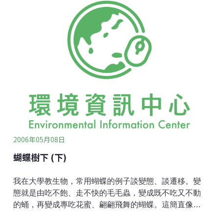
後，心情很落寞，碰巧又聽了一位科學家的演講，演講
者是知名的生物化學家。開講時，他用了世界銀行的資
料，指出到公元2050年，世界人口會增加到111億，動
物蛋白的需求量會增加7倍，所以生化研究的任務是由基
因著手把畜牧動物變成製造蛋白的小工廠，要牠們長得
又大又快。聽到這裡，我突然跌入了一個可怕的噩夢，
今天人口還不到60億，地球已傷痕累累：牧田沙漠化
了，空氣不可呼吸了，淡水不夠飲用了，海洋不利魚類
生存了，世界上三分之一的人口已過著不堪言狀的生
活。再增加一倍人口，排泄物如何處理？垃圾往哪裡
倒？於是我的心情變得更落寞
2006年05月08日
蝴蝶樹下 (下)
我在大學教生物，常用蝴蝶的例子談變態、談遷移。變
態就是由吃不飽、走不快的毛毛蟲，變成既不吃又不動
的蛹，再變成專吃花蜜、翩翩飛舞的蝴蝶。這簡直像一
個漁家女變成一個大海蚌，再變成隻唱歌的飛鳥一樣的