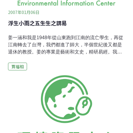
談到我的海洋
2007年01月06日
浮生小雨之五――生生之謂易
姜一涵和我是1948年從山東跑到江南的流亡學生，再從
江南轉去了台灣，我們都進了師大，半個世紀後又都是
退休的教授。姜的專業是藝術和文史，精研易經。我的
專業是自然科學，20年前開始寫詩文，對中國古典也發
賈福相
生了濃厚的興趣。2003年姜一涵心臟開刀，生死之間走
了一趟，在病塌上口述完成了《易經美學十二講》，3年
後出版。2002年我也心臟開刀，凡數日徘徊在陰陽之
間，決定把《詩經》的〈國風〉譯成白話和英文，權作
一座貫通古今和中西的小小橋樑，費時4年脫稿。去年9
月，與另外幾位友人去台中參觀姜的書畫展，我們一塊
用餐、談藝術、談哲學、談人生、談將來計劃，就是不
談過去，也不談病和老。姜送我他的《易經美學十二
講》，我送他我的《詩經》譯稿。3個月後去信，我寫：
「你的書法和畫藝更上一層樓了，你易書的好處是不同