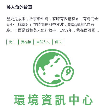
美人魚的故事
歷史是故事，故事發生時，有時有因也有果，有時完全
意外，綿綿延延在時間長河中逐波，斷斷續續也自有
緣。下面是我和美人魚的故事：1959年，我在西雅圖華
盛頓大學讀研究所，那時華大中國留學生約150餘人，
海牛
賈福相
自然人文
儒艮
全是來自台灣的研究生，大部分有奬學金，有些是富家
子弟，像我這樣無家無業的流亡學生只有3人。男女生比
是4:1，偶然中國學生聚會時我往往大唱高調，反對中國
城（China Town）式的小組織，也不贊成老是包餃子或
打麻將，也許是因為如此，我就被選為中國學生會會
長。會長是個小小頭銜，我有些自鳴得意。台灣駐西雅
圖的總領事請我到他家吃飯，並說要向我請教。總領事
是一個四四方方的人，溫文儒雅，舉止言談都很官氣。
他的妻子嬌小玲瓏，活潑多話。她是師大外文系畢業，
我是師大生物系畢業，我比她高了3級。晚餐是大滷麵，
她問我要不要吃蒜，她喜歡吃，因為她媽媽是山東人，
這一問正中下懷，我也是山東人，也喜歡吃蒜。餐桌上