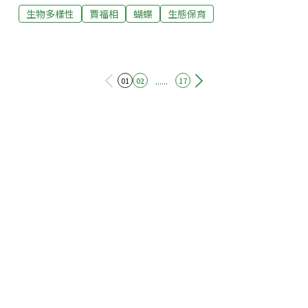
生物多樣性
賈福相
蝴蝶
生態保育
不可思議。但蝴蝶的變態，由蟲至蛹至蝶，可在三週內
完成。 看起來不動的蛹，卻正在經過生命的大變動，身
體上的細胞，跑來跑去，變來變去，集成一堆一堆的，
像面餅，成為足盤、翅盤、觸鬚盤。這些盤子伺機而
動，像疊起的扇子合攏著，只是平凡的一疊紙，張開來
......
01
02
17
可能有花卉、有山水，甚至會有米芾的草書。 在蛹期，
翅盤一點也不出色，但一旦變成蝶，就萬紫千紅地熱鬧
起來了。年輕的翅盤可以隨意移植，由背至腹，由第一
隻蛹到另一隻蛹。所以我們可以製造出在腹部生翅或有
三對翅的蝴蝶，但我們還是不太清楚為什麼有的細胞變
翅而有的細胞變足。 我身邊蝴蝶樹上的蝴蝶叫皇蝶，因
為牠們的毛毛蟲專吃奶草，又名奶草蝶，又因為牠們是
五十多萬種昆蟲中唯一能長途遷