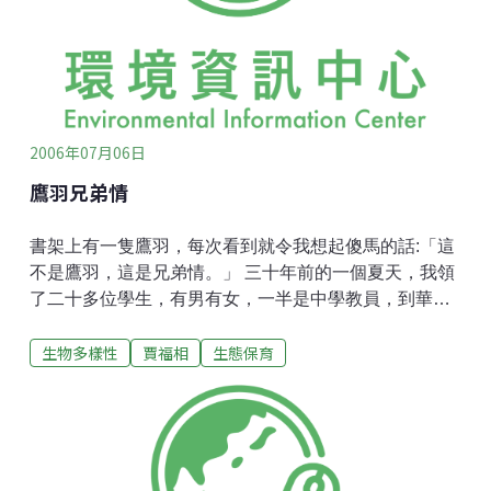
有幾姓大家族，有地位、有錢、有時間、又喜愛藝術，
往往主動邀請城內有識之士，不定期相聚，或者出個題
目，高談闊論批評時尚，或者舉行音樂會或畫展。在中
國古代文人墨客，也往往定期相聚，飲酒賦詩，由知名
歌者或舞者助興。所謂「長安不見使人
2006年07月06日
鷹羽兄弟情
書架上有一隻鷹羽，每次看到就令我想起傻馬的話:「這
不是鷹羽，這是兄弟情。」 三十年前的一個夏天，我領
了二十多位學生，有男有女，一半是中學教員，到華盛
頓半島的一個濱海小村落，作野地實習。 這是一個美國
生物多樣性
賈福相
生態保育
西北部印地安人的部落，人口不到三百，疏疏落落的矮
房子、黃土街道、一座加油站，站旁有一家雜貨店，只
賣些香菸、醬醋茶之類的日用品。村子周圍有高大的長
青樹，一條小溪由村旁流過，注入大海，這一些彷彿是
我記憶中的故鄉，一個山東的小農莊，一百多戶人家。
東西相隔八萬里，今昔相去四十年，仍然可以比鄰。 入