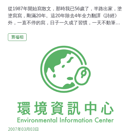
從1987年開始寫散文，那時我已56歲了，半路出家，塗
塗寫寫，剛滿20年。這20年除去4年全力翻譯《詩經》
外，一直不停的寫，日子一久成了習慣，一天不動筆，
就覺得浪費了大好光陰。大部份散文稿已結集成書
賈福相
（《獨飲也風流》，1993林白；《吹在風裡》，1994林
白；《看海的人》，1999聯經；《星移幾度》，2003聯
合文學；《生態之外》，2003太魯閣國家公園）未出書
的稿件經過5次搬家也零亂不知所終。最近交通大學圖書
館館長邀我捐手稿，我自然願意，也有點受寵若驚，但
要整理20年的稿件，是件大工程，發愁，愁白了頭。
2007年03月03日