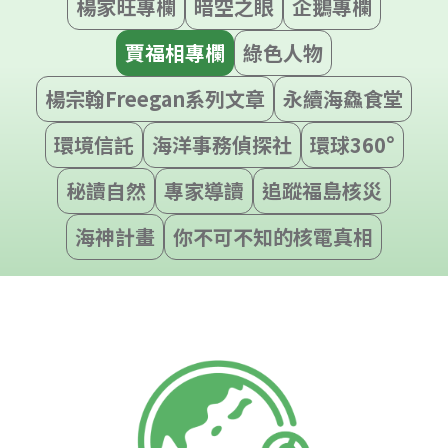
楊家旺專欄
暗空之眼
企鵝專欄
賈福相專欄
綠色人物
楊宗翰Freegan系列文章
永續海鱻食堂
環境信託
海洋事務偵探社
環球360°
秘讀自然
專家導讀
追蹤福島核災
海神計畫
你不可不知的核電真相