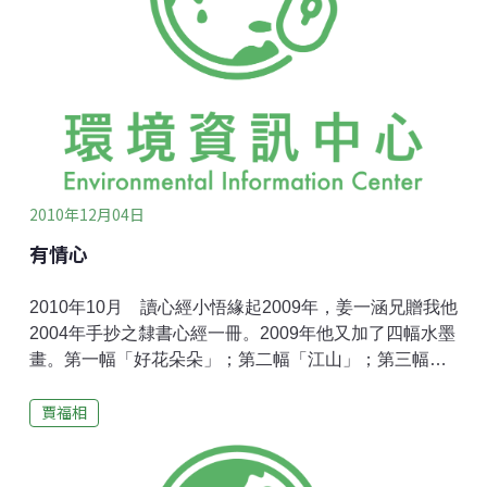
2010年12月04日
有情心
2010年10月 讀心經小悟緣起2009年，姜一涵兄贈我他
2004年手抄之隸書心經一冊。2009年他又加了四幅水墨
畫。第一幅「好花朵朵」；第二幅「江山」；第三幅
「春晨」；第四幅「忘年」。畫如行雲流水，字如臥虎
賈福相
藏龍，是我擁有藝術品中的至寶。可惜心經讀起來只能
一知半解。2010年，蔡杏麗博士送我一本「波羅心經研
討」，是釋真勝居士講釋的一本精裝大書，匆匆讀了一