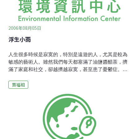
流合汙，每一段、每一頁都有創意，我特別喜歡第七講
「易經和書法」和第十二講「易經和性愛」。」他來信
說：「讀你的《詩
2006年08月05日
浮生小雨
人生很多時候是寂寞的，特別是遠遊的人，尤其是較為
敏感的藝術人。雖然我們每天都塞滿了油鹽醬醋茶，擠
滿了家庭和社交，卻越擠越寂寞，甚至患了憂鬱症。有
些憂鬱症可以用藥治療，而靈魂的蒼白、失去自我的空
賈福相
虛，用什麼治療呢？今年正月，一群在溫哥華的朋友
們，在台灣女藝術家張麗娜女士的家中相聚，由我講
「自然生態」，當時我提出「浮生小語」沙龍的觀念，
如此就可以按時相聚，譬如每年4次。「浮生」有人生苦
短，而又沉沉浮浮，聚散不定的意思。「小語」是取其
謙卑，雖然談哲學、談人生，這些也只是小言碎語。這
種藝術性的沙龍，載歌載舞，為「士」解憂，古今中外
都有，在西方，文藝復興時代就很流行，每個城市，總