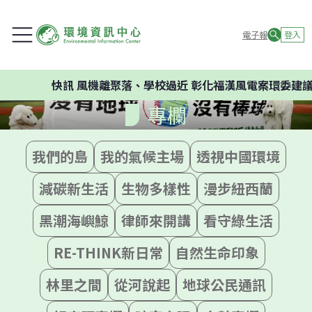
電子報
登入
快訊
風機離聚落、學校過近 彰化福漢風電案環委建議不
專欄
我們的島
我的氣候主場
透視中國環境
減碳新生活
生物多樣性
漫步紐西蘭
黑潮海嶼鯨
律師來開講
看守綠生活
RE-THINK新日常
自然生命印象
林里之間
從河說起
地球公民通訊