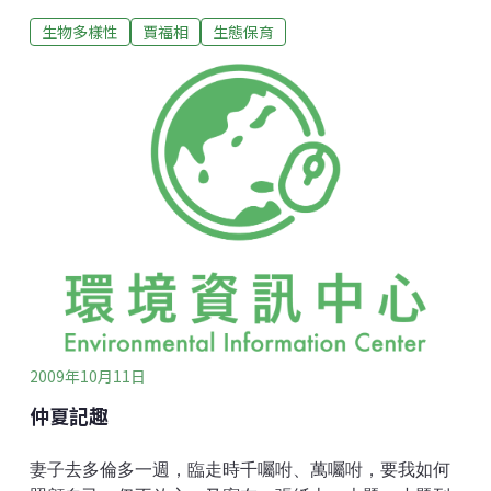
像桑樹，但比桑樹挺拔。去年春天帳篷蟲大舉來侵，成
生物多樣性
賈福相
生態保育
千上萬，不到一個月就把樹葉吃光。禿禿的樹幹，列成
一長隊，像古戰場敗軍行旅，軍服也被剝去了。但這種
樹再生力很強，不到一個月又綠蔥蔥了。這些毛毛蟲集
體吐絲作繭，繭呈不規則形，像大雨後公園的帳篷，歪
歪倒倒，所以叫帳篷蟲。去年養成的習慣，我常折斷有
帳篷的樹枝，丟在路上，讓行車壓碎。那天又看到路邊
red alder上有一架帳篷，仔細觀察才發覺這架帳蓬是一
個鳥巢，一個方方正正的小口袋。鳥飛起，在我頭上轉
來轉去，大喊救命。巢口向天，巢的開口處有兩隻雛
鳥，頭比身體還大，尚未生出一根羽毛，肉紅的大嘴佔
了頭的一半，吱吱而叫，快要餓死了。我的經驗是，如
果打擾母鳥太久，她會棄巢。我走到路的另一邊，靜靜
等待，直到父
2009年10月11日
仲夏記趣
妻子去多倫多一週，臨走時千囑咐、萬囑咐，要我如何