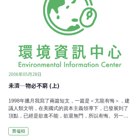
腹，胸骨被鋸開尺餘，心肺血管接到心肺機上，體溫降
到最低，心跳降到最後，在醫生刀下，在手術台上躺了
五個小時，如果一睡不醒還好，如果殘廢了呢？開刀前
我心情很壞，長年糖尿病傷口復原慢，又對麻醉劑敏
感，裝作樂觀是唯一的選擇。開刀手術卻很順利，手術
後在恢復室睜開眼睛看到的是妻子和女兒們的笑容，彷
彿春夢醒來，一片祥和，沒有疼痛，沒有不適，傷口也
很快結了疤。有位醫生朋友，專治老人病，也是針炙高
手，又義務教氣功和靜坐，每天只睡三小時
2006年05月28日
未濟─物必不窮 (上)
1998年臘月我寫了兩篇短文，一篇是＜亢龍有悔＞，建
議人類文明，在美國式的資本主義領導下，已發展到了
頂點，已經是欲進不能，欲退無門，所以有悔。另一篇
是＜龍戰于野＞，建議自工業革命起，人口大增，自然
賈福相
資源遭受到空前破壞，到今天，環境已忍無可忍，開始
反噬了，所以其血玄黃，兩敗俱傷。寫完這兩篇文章