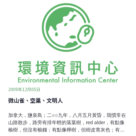
步檢查，結果認為是初期帕金森氏症(無期徒刑)，仍在繼
續診斷中。生病的時候喜歡胡思亂想，重新考慮自己的
生活。今年79歲了(我的三位兄長都已去世，他們三人平
均活了70歲)，我如果今天死去，已經是很長壽了。下了
兩個決定：第一、辭去所有義務工作；第二、做一些只
有自己可以做，而又喜歡做的事。要做的事是寫3本書：
(1)東風緩緩吹來這本書已計畫1年多了。10幾年來，世
界文化失去了方向，資本主義的結果是貧富距離越來越
遠，富國欺壓窮國。政治與「錢」掛勾是必然結果。因
為「錢」是最現實、最切身之事。1塊錢可以買一片麵
包；10塊錢可以進館子小吃；100塊就可以去用大
2009年12月05日
微山雀、空巢、文明人
加拿大，鹽泉島；二○○九年，八月五月黃昏，我慣常在
山路散步，路旁有排年輕的落葉樹，red alder，有點像
榆樹，但沒有榆錢；有點像樺樹，但樹皮青灰色；有點