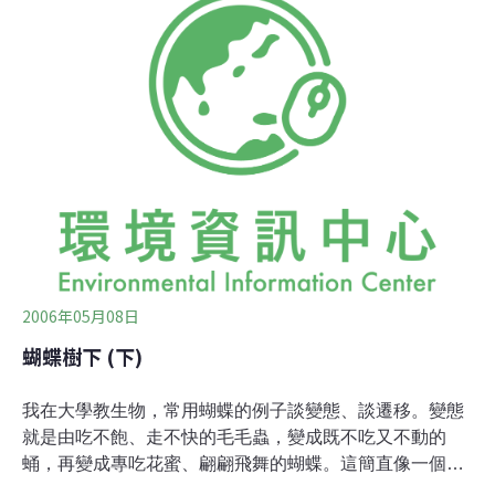
寞，碰巧又聽了一位科學家的演講，演講者是知名的生物
化學家。開講時，他用了世界銀行的資料，指出到公元
2050年，世界人口會增加到111億，動物蛋白的需求量會
增加7倍，所以生化研究的任務是由基因著手把畜牧動物
變成製造蛋白的小工廠，要牠們長得又大又快。聽到這
裡，我突然跌入了一個可怕的噩夢，今天人口還不到60
億，地球已傷痕累累：牧田沙漠化了，空氣不可呼吸了，
淡水不夠飲用了，海洋不利魚類生存了，世界上三分之一
的人口已過著不堪言狀的生活。再增加一倍人口，排泄物
如何處理？垃圾往哪裡倒？於是我的心情變得更落寞
2006年05月08日
蝴蝶樹下 (下)
我在大學教生物，常用蝴蝶的例子談變態、談遷移。變態
就是由吃不飽、走不快的毛毛蟲，變成既不吃又不動的
蛹，再變成專吃花蜜、翩翩飛舞的蝴蝶。這簡直像一個漁
家女變成一個大海蚌，再變成隻唱歌的飛鳥一樣的不可思