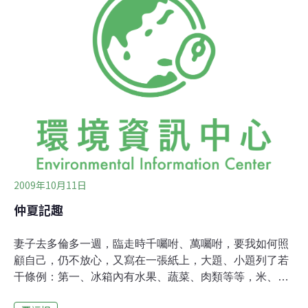
繭，繭呈不規則形，像大雨後公園的帳篷，歪歪倒倒，所
以叫帳篷蟲。去年養成的習慣，我常折斷有帳篷的樹枝，
丟在路上，讓行車壓碎。那天又看到路邊red alder上有一
架帳篷，仔細觀察才發覺這架帳蓬是一個鳥巢，一個方方
正正的小口袋。鳥飛起，在我頭上轉來轉去，大喊救命。
巢口向天，巢的開口處有兩隻雛鳥，頭比身體還大，尚未
生出一根羽毛，肉紅的大嘴佔了頭的一半，吱吱而叫，快
要餓死了。我的經驗是，如果打擾母鳥太久，她會棄巢。
我走到路的另一邊，靜靜等待，直到父
2009年10月11日
仲夏記趣
妻子去多倫多一週，臨走時千囑咐、萬囑咐，要我如何照
顧自己，仍不放心，又寫在一張紙上，大題、小題列了若
干條例：第一、冰箱內有水果、蔬菜、肉類等等，米、麵
之類就在儲藏室內；第二、如果不下雨，每天早飯後要澆