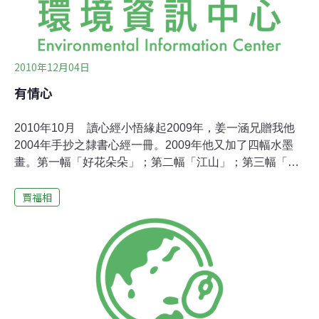
2010年12月04日
有情心
2010年10月 讀心經小悟緣起2009年，姜一涵兄贈我他
2004年手抄之隸書心經一冊。2009年他又加了四幅水墨
畫。第一幅「好花朵朵」；第二幅「江山」；第三幅「春
晨」；第四幅「忘年」。畫如行雲流水，字如臥虎藏龍，
賈福相
是我擁有藝術品中的至寶。可惜心經讀起來只能一知半
解。2010年，蔡杏麗博士送我一本「波羅心經研討」，是
釋真勝居士講釋的一本精裝大書，匆匆讀了一遍，略去了
難以接受的部份(如十八層地獄等等)。再讀一遍，讀到440
頁時，略有小悟，在書頁上亂寫一通。掩卷後，這點小悟
又寂滅了，又回到迷網。唯三藏所譯的260個字，譯義、
音譯相互穿插。有詩；有音樂，耐人深思。於此重抄一遍
在440書頁上所寫的語句如左。電話上唸給蔡杏麗聽，只