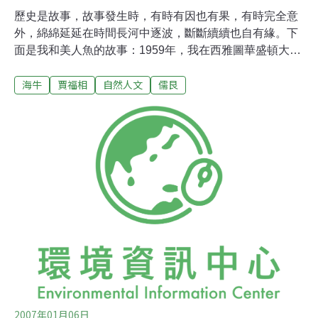
歷史是故事，故事發生時，有時有因也有果，有時完全意
外，綿綿延延在時間長河中逐波，斷斷續續也自有緣。下
面是我和美人魚的故事：1959年，我在西雅圖華盛頓大學
讀研究所，那時華大中國留學生約150餘人，全是來自台
海牛
賈福相
自然人文
儒艮
灣的研究生，大部分有奬學金，有些是富家子弟，像我這
樣無家無業的流亡學生只有3人。男女生比是4:1，偶然中
國學生聚會時我往往大唱高調，反對中國城（China
Town）式的小組織，也不贊成老是包餃子或打麻將，也許
是因為如此，我就被選為中國學生會會長。會長是個小小
頭銜，我有些自鳴得意。台灣駐西雅圖的總領事請我到他
家吃飯，並說要向我請教。總領事是一個四四方方的人，
溫文儒雅，舉止言談都很官氣。他的妻子嬌小玲瓏，活潑
多話。她是師大外文系畢業，我是師大生物系畢業，我比
她高了3級。晚餐是大滷麵，她問我要不要吃蒜，她喜歡
吃，因為她媽媽是山東人，這一問正中下懷，我也是山東
人，也喜歡吃蒜。餐桌上談到我的海洋
2007年01月06日