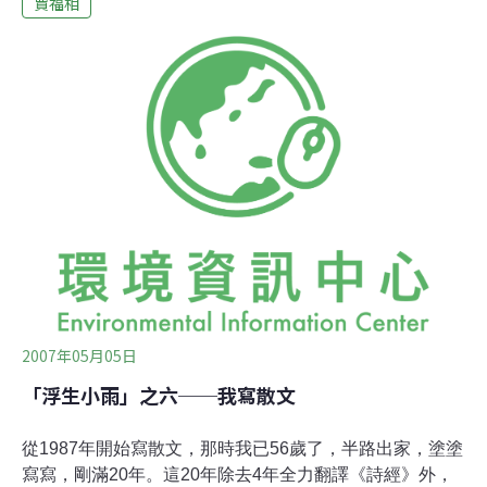
賈福相
涼台上的盆花，晚餐後不管晴天、陰雨，都要去水池餵
魚；第三、車道旁的柏樹、蘋果樹、銀杏樹和今年剛種的
兩棵楓樹，也要澆水。因為路遠，只能用水桶，水桶太
重，用車運去。如果不得閒，等我回來再澆……。我不耐
煩的聽，也只把那張紙匆匆看了一遍，我從15歲開始獨
立，早就學會了照顧自己，澆花、喂魚也不過是身邊小
事。(一)澆花7月中旬，烈日炎炎，不但沒有下雨，連雲彩
也沒有一片。氣溫升到30℃，打破氣溫記錄，早餐後只好
去涼台澆花。我家的涼台是U字形，面積1400平方呎，涼
台上有41盆花，大的21盆，小的20盆。瓷盆是十幾年前我
們從香港帶來的，陶盆和鋅盆是在島上買的。妻子是畫
家，每一盆都是她的畫布，每一幅畫都是創作。
2007年05月05日
「浮生小雨」之六──我寫散文
從1987年開始寫散文，那時我已56歲了，半路出家，塗塗
寫寫，剛滿20年。這20年除去4年全力翻譯《詩經》外，