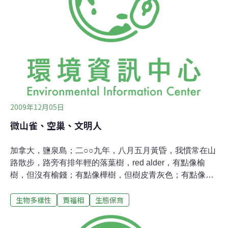
定：第一、辭去所有義務工作；第二、做一些只有自己可
以做，而又喜歡做的事。要做的事是寫3本書：(1)東風緩
緩吹來這本書已計畫1年多了。10幾年來，世界文化失去
了方向，資本主義的結果是貧富距離越來越遠，富國欺壓
窮國。政治與「錢」掛勾是必然結果。因為「錢」是最現
實、最切身之事。1塊錢可以買一片麵包；10塊錢可以進
館子小吃；100塊就可以去用大
2009年12月05日
微山雀、空巢、文明人
加拿大，鹽泉島；二○○九年，八月五月黃昏，我慣常在山
路散步，路旁有排年輕的落葉樹，red alder，有點像榆
樹，但沒有榆錢；有點像樺樹，但樹皮青灰色；有點像桑
樹，但比桑樹挺拔。去年春天帳篷蟲大舉來侵，成千上
生物多樣性
賈福相
生態保育
萬，不到一個月就把樹葉吃光。禿禿的樹幹，列成一長
隊，像古戰場敗軍行旅，軍服也被剝去了。但這種樹再生
力很強，不到一個月又綠蔥蔥了。這些毛毛蟲集體吐絲作