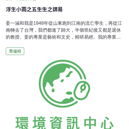
浮生小雨之五――生生之謂易
姜一涵和我是1948年從山東跑到江南的流亡學生，再從江
南轉去了台灣，我們都進了師大，半個世紀後又都是退休
的教授。姜的專業是藝術和文史，精研易經。我的專業是
自然科學，20年前開始寫詩文，對中國古典也發生了濃厚
賈福相
的興趣。2003年姜一涵心臟開刀，生死之間走了一趟，在
病塌上口述完成了《易經美學十二講》，3年後出版。
2002年我也心臟開刀，凡數日徘徊在陰陽之間，決定把
《詩經》的〈國風〉譯成白話和英文，權作一座貫通古今
和中西的小小橋樑，費時4年脫稿。去年9月，與另外幾位
友人去台中參觀姜的書畫展，我們一塊用餐、談藝術、談
哲學、談人生、談將來計劃，就是不談過去，也不談病和
老。姜送我他的《易經美學十二講》，我送他我的《詩
經》譯稿。3個月後去信，我寫：「你的書法和畫藝更上
一層樓了，你易書的好處是不同流合汙，每一段、每一頁
都有創意，我特別喜歡第七講「易經和書法」和第十二講
「易經和性愛」。」他來信說：「讀你的《詩