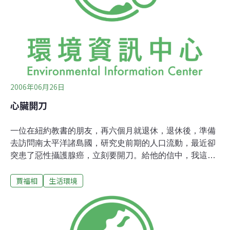
正好碰上印地安人的一個節日，村民們忙著慶祝，邀請我
們參加。 在一個有圖騰柱的廣場上，築起了烈烈的營火，
傳統的大小皮鼓有節奏地拍起，我的幾位學生也信手彈起
吉他。 車輪舞開始了，步伐單調而原始，老人和孩子都參
加，有時就把舞場中心讓給那些有訓練的
2006年06月26日
心臟開刀
一位在紐約教書的朋友，再六個月就退休，退休後，準備
去訪問南太平洋諸島國，研究史前期的人口流動，最近卻
突患了惡性攝護腺癌，立刻要開刀。給他的信中，我這樣
寫：「何白：握著筆，看著紙，我最想說的是『願神祝福
賈福相
生活環境
你！』，一個無神主義者說這種話，是不是莫名其妙？我
這時的心情卻是誠誠懇懇，一點也不荒誕。你知道我去年
十月心臟開刀，把取自腿部和胸部的血管自大動脈搭了三
條橋到心動脈，這種手術要開膛剖腹，胸骨被鋸開尺餘，
心肺血管接到心肺機上，體溫降到最低，心跳降到最後，