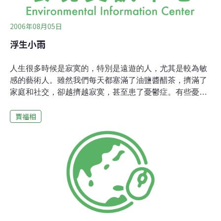
2006年08月05日
浮生小雨
人生很多時候是寂寞的，特別是遠遊的人，尤其是較為敏
感的藝術人。雖然我們每天都塞滿了油鹽醬醋茶，擠滿了
家庭和社交，卻越擠越寂寞，甚至患了憂鬱症。有些憂鬱
症可以用藥治療，而靈魂的蒼白、失去自我的空虛，用什
賈福相
麼治療呢？今年正月，一群在溫哥華的朋友們，在台灣女
藝術家張麗娜女士的家中相聚，由我講「自然生態」，當
時我提出「浮生小語」沙龍的觀念，如此就可以按時相
聚，譬如每年4次。「浮生」有人生苦短，而又沉沉浮
浮，聚散不定的意思。「小語」是取其謙卑，雖然談哲
學、談人生，這些也只是小言碎語。這種藝術性的沙龍，
載歌載舞，為「士」解憂，古今中外都有，在西方，文藝
復興時代就很流行，每個城市，總有幾姓大家族，有地
位、有錢、有時間、又喜愛藝術，往往主動邀請城內有識