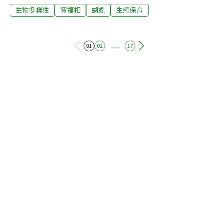
生物多樣性
賈福相
蝴蝶
生態保育
議。但蝴蝶的變態，由蟲至蛹至蝶，可在三週內完成。 看
起來不動的蛹，卻正在經過生命的大變動，身體上的細
胞，跑來跑去，變來變去，集成一堆一堆的，像面餅，成
為足盤、翅盤、觸鬚盤。這些盤子伺機而動，像疊起的扇
......
01
02
17
子合攏著，只是平凡的一疊紙，張開來可能有花卉、有山
水，甚至會有米芾的草書。 在蛹期，翅盤一點也不出色，
但一旦變成蝶，就萬紫千紅地熱鬧起來了。年輕的翅盤可
以隨意移植，由背至腹，由第一隻蛹到另一隻蛹。所以我
們可以製造出在腹部生翅或有三對翅的蝴蝶，但我們還是
不太清楚為什麼有的細胞變翅而有的細胞變足。 我身邊蝴
蝶樹上的蝴蝶叫皇蝶，因為牠們的毛毛蟲專吃奶草，又名
奶草蝶，又因為牠們是五十多萬種昆蟲中唯一能長途遷