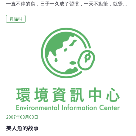
一直不停的寫，日子一久成了習慣，一天不動筆，就覺得
浪費了大好光陰。大部份散文稿已結集成書（《獨飲也風
賈福相
流》，1993林白；《吹在風裡》，1994林白；《看海的
人》，1999聯經；《星移幾度》，2003聯合文學；《生態
之外》，2003太魯閣國家公園）未出書的稿件經過5次搬
家也零亂不知所終。最近交通大學圖書館館長邀我捐手
稿，我自然願意，也有點受寵若驚，但要整理20年的稿
件，是件大工程，發愁，愁白了頭。
2007年03月03日
美人魚的故事