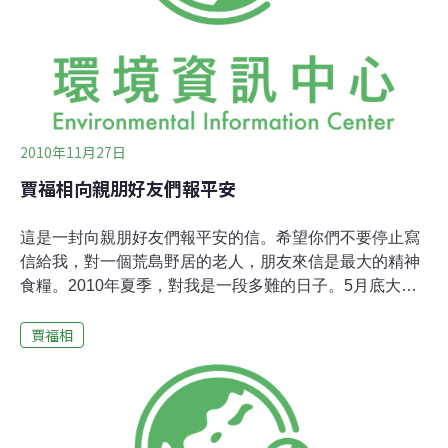
有第二段第一句她不同意，其他都是「Yes」。特此寄給
各位，恭請指正。賈福相合十偈語覺有情 因為有情 而有
緣起 因為緣起 而有五蘊 五蘊是煩惱 是起惑 是業生
是果報 果報而再
2010年11月27日
賈福相向親朋好友們報平安
這是一封向親朋好友們報平安的信。希望你們不要停止寫
信給我，對一個荒島野居的老人，朋友來信是最大的精神
食糧。2010年夏季，對我是一段多難的日子。5月底大腸
出血，醫生說可能是癌症(好像判了死罪)。經過幾次檢查
賈福相
才斷定是直腸潰瘍(短期徒刑)。經過神經科醫生初步檢
查，結果認為是初期帕金森氏症(無期徒刑)，仍在繼續診
斷中。生病的時候喜歡胡思亂想，重新考慮自己的生活。
今年79歲了(我的三位兄長都已去世，他們三人平均活了
70歲)，我如果今天死去，已經是很長壽了。下了兩個決