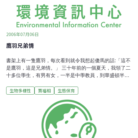
之士，不定期相聚，或者出個題目，高談闊論批評時尚，
或者舉行音樂會或畫展。在中國古代文人墨客，也往往定
期相聚，飲酒賦詩，由知名歌者或舞者助興。所謂「長安
不見使人
2006年07月06日
鷹羽兄弟情
書架上有一隻鷹羽，每次看到就令我想起傻馬的話:「這不
是鷹羽，這是兄弟情。」 三十年前的一個夏天，我領了二
十多位學生，有男有女，一半是中學教員，到華盛頓半島
的一個濱海小村落，作野地實習。 這是一個美國西北部印
生物多樣性
賈福相
生態保育
地安人的部落，人口不到三百，疏疏落落的矮房子、黃土
街道、一座加油站，站旁有一家雜貨店，只賣些香菸、醬
醋茶之類的日用品。村子周圍有高大的長青樹，一條小溪
由村旁流過，注入大海，這一些彷彿是我記憶中的故鄉，
一個山東的小農莊，一百多戶人家。 東西相隔八萬里，今
昔相去四十年，仍然可以比鄰。 入夜，我們露營在濱海的
松林中，準備第二天清早退潮時去岩岸上採集。那一夜，