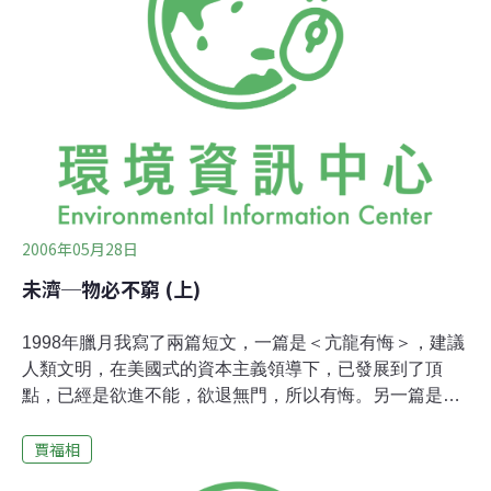
在醫生刀下，在手術台上躺了五個小時，如果一睡不醒還
好，如果殘廢了呢？開刀前我心情很壞，長年糖尿病傷口
復原慢，又對麻醉劑敏感，裝作樂觀是唯一的選擇。開刀
手術卻很順利，手術後在恢復室睜開眼睛看到的是妻子和
女兒們的笑容，彷彿春夢醒來，一片祥和，沒有疼痛，沒
有不適，傷口也很快結了疤。有位醫生朋友，專治老人
病，也是針炙高手，又義務教氣功和靜坐，每天只睡三小
時
2006年05月28日
未濟─物必不窮 (上)
1998年臘月我寫了兩篇短文，一篇是＜亢龍有悔＞，建議
人類文明，在美國式的資本主義領導下，已發展到了頂
點，已經是欲進不能，欲退無門，所以有悔。另一篇是＜
龍戰于野＞，建議自工業革命起，人口大增，自然資源遭
賈福相
受到空前破壞，到今天，環境已忍無可忍，開始反噬了，
所以其血玄黃，兩敗俱傷。寫完這兩篇文章後，心情很落